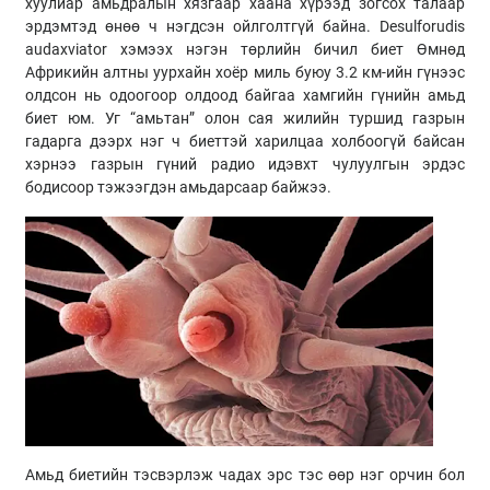
хуулиар амьдралын хязгаар хаана хүрээд зогсох талаар
эрдэмтэд өнөө ч нэгдсэн ойлголтгүй байна. Desulforudis
audaxviator хэмээх нэгэн төрлийн бичил биет Өмнөд
Африкийн алтны уурхайн хоёр миль буюу 3.2 км-ийн гүнээс
олдсон нь одоогоор олдоод байгаа хамгийн гүнийн амьд
биет юм. Уг “амьтан” олон сая жилийн туршид газрын
гадарга дээрх нэг ч биеттэй харилцаа холбоогүй байсан
хэрнээ газрын гүний радио идэвхт чулуулгын эрдэс
бодисоор тэжээгдэн амьдарсаар байжээ.
Амьд биетийн тэсвэрлэж чадах эрс тэс өөр нэг орчин бол