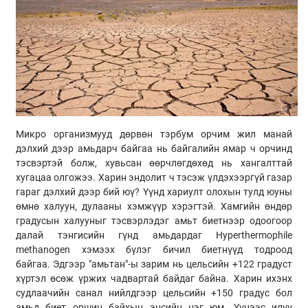
Микро организмууд дөрвөн тэрбум орчим жил манай
дэлхий дээр амьдарч байгаа нь байгалийн ямар ч орчинд
тэсвэртэй болж, хувьсан өөрчлөгдөхөд нь хангалттай
хугацаа олгожээ. Харин эндолит ч тэсэж үлдэхээргүй газар
гараг дэлхий дээр бий юү? Үүнд хариулт олохын тулд юуны
өмнө халуун, дулааны хэмжүүр хэрэгтэй. Хамгийн өндөр
градусын халууныг тэсвэрлэдэг амьт биетнээр одоогоор
далай тэнгисийн гүнд амьдардаг Нуperthermophile
methanogen хэмээх бүлэг бичил биетнүүд тодроод
байгаа. Эдгээр "амьтан"-ы зарим нь цельсийн +122 градуст
хүртэл өсөж үржих чадвартай байдаг байна. Харин ихэнх
судлаачийн санал нийлдгээр цельсийн +150 градус бол
амьд биет оршин байхын эцсийн цэг юм. Үүнээс илүү