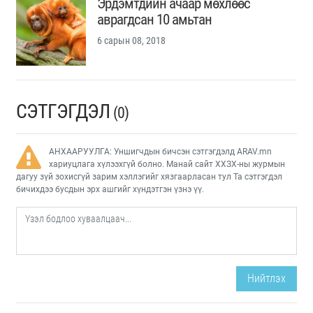
Эрдэмтдийн ачаар мөхлөөс
аврагдсан 10 амьтан
6 сарын 08, 2018
СЭТГЭГДЭЛ
(0)
АНХААРУУЛГА: Уншигчдын бичсэн сэтгэгдэлд ARAV.mn
хариуцлага хүлээхгүй болно. Манай сайт ХХЗХ-ны журмын
дагуу зүй зохисгүй зарим хэллэгийг хязгаарласан тул Та сэтгэгдэл
бичихдээ бусдын эрх ашгийг хүндэтгэн үзнэ үү.
Нийтлэх