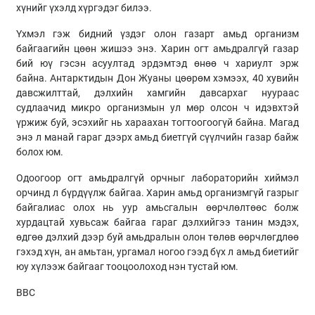
хүнийг үхэлд хүргэдэг билээ.
Үхмэл гэж бидний үздэг олон газарт амьд организм
байгаагийн цөөн жишээ энэ. Харин огт амьдралгүй газар
бий юү гэсэн асуултад эрдэмтэд өнөө ч хариулт эрж
байна. Антарктидын Дон Жуаны цөөрөм хэмээх, 40 хувийн
давсжилттай, дэлхийн хамгийн давсархаг нуураас
судлаачид микро организмын ул мөр олсон ч идэвхтэй
үржиж буй, эсэхийг нь хараахан тогтоогоогүй байна. Магад
энэ л манай гараг дээрх амьд биетгүй сүүлчийн газар байж
болох юм.
Одоогоор огт амьдралгүй орчныг лабораторийн хиймэл
орчинд л бүрдүүлж байгаа. Харин амьд организмгүй газрыг
байгалиас олох нь уур амьсгалын өөрчлөлтөөс болж
хурдацтай хувьсаж байгаа гараг дэлхийгээ танин мэдэх,
өдгөө дэлхий дээр буй амьдралын олон төлөв өөрчлөгдлөө
гэхэд хүн, ан амьтан, ургамал ногоо гээд бүх л амьд биетийг
юу хүлээж байгааг тооцоолоход нэн тустай юм.
BBC