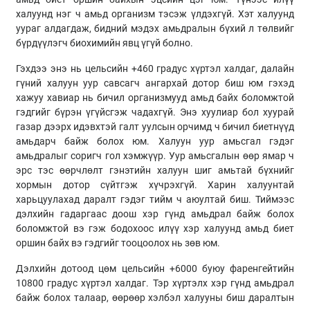
халуунд нэг ч амьд организм тэсэж үлдэхгүй. Хэт халуунд
уураг алдагдаж, бидний мэдэх амьдралын бүхий л төлвийг
бүрдүүлэгч биохимийн явц үгүй болно.
Гэхдээ энэ нь цельсийн +460 градус хүртэл халдаг, далайн
гүний халуун уур савсагч ангархай дотор биш юм гэхэд
хажуу хавиар нь бичил организмууд амьд байх боломжтой
гэдгийг бүрэн үгүйсгэж чадахгүй. Энэ хуулиар бол хуурай
газар дээрх идэвхтэй галт уулсын орчимд ч бичил биетнүүд
амьдарч байж болох юм. Халуун уур амьсгал гэдэг
амьдралыг соригч гол хэмжүүр. Уур амьсгалын өөр ямар ч
эрс тэс өөрчлөлт гэнэтийн халуун шиг амьтай бүхнийг
хормын дотор сүйтгэж хүчрэхгүй. Харин халуунтай
харьцуулахад даралт гэдэг тийм ч аюултай биш. Тиймээс
дэлхийн гадаргаас доош хэр гүнд амьдрал байж болох
боломжтой вэ гэж бодохоос илүү хэр халуунд амьд биет
оршин байх вэ гэдгийг тооцоолох нь зөв юм.
Дэлхийн дотоод цөм цельсийн +6000 буюу фаренгейтийн
10800 градус хүртэл халдаг. Тэр хүртэлх хэр гүнд амьдрал
байж болох талаар, өөрөөр хэлбэл халууны биш даралтын