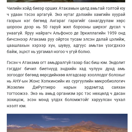
Чилийн хойд биеэр орших Атакамын цөлд амьтай голтой юу
ч удаан тэсэх аргагүй. Энэ нутаг дэлхийн хамгийн хуурай
газрын нэг бөгөөд Ангараг гарагийг санагдуулам хөрс
шороон дээр нь 50 гаруй жил борооны ширхэг дусал ч
унаагүй. Яруу найрагч Альфонсо де Эркиллагийн 1959 онд
бичсэнээр Атакама руу ойртох тусам элсэн далай цэлийж,
цаашлахын хэрээр хүн, шувуу, адгуус амьтан үзэгдэхээ
байж, эцэст нь ургамал ногоо ч үгүй болно.
Гэсэн ч Атакама огт амьдралгүй газар бас биш юм. Эндолит
гэгддэг бичил биетнүүд эндхийн хад чулуун дунд амь
зогоодог бөгөөд өөрсдийнхөө ялгадсаар хооллодог болохыг
нь АНУ-ын Жонс Хопкинсийн их сургуулийн микробиологич
Жозелин ДиРуггиеро нарын эрдэмтэд саяхан
тогтоожээ. Энэ нь амьд организм эрс тэс нөхцөлд ч дасан
зохицож, эсэн мэнд үлдэх боломжтойг харуулсан чухал
нээлт юм.