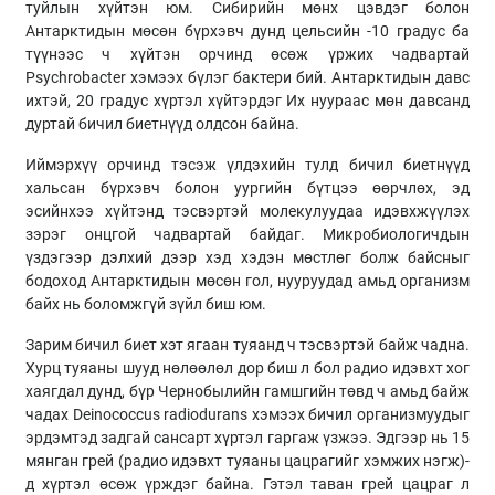
туйлын хүйтэн юм. Сибирийн мөнх цэвдэг болон
Антарктидын мөсөн бүрхэвч дунд цельсийн -10 градус ба
түүнээс ч хүйтэн орчинд өсөж үржих чадвартай
Psychrobacter хэмээх бүлэг бактери бий. Антарктидын давс
ихтэй, 20 градус хүртэл хүйтэрдэг Их нуураас мөн давсанд
дуртай бичил биетнүүд олдсон байна.
Иймэрхүү орчинд тэсэж үлдэхийн тулд бичил биетнүүд
хальсан бүрхэвч болон уургийн бүтцээ өөрчлөх, эд
эсийнхээ хүйтэнд тэсвэртэй молекулуудаа идэвхжүүлэх
зэрэг онцгой чадвартай байдаг. Микробиологичдын
үздэгээр дэлхий дээр хэд хэдэн мөстлөг болж байсныг
бодоход Антарктидын мөсөн гол, нууруудад амьд организм
байх нь боломжгүй зүйл биш юм.
Зарим бичил биет хэт ягаан туяанд ч тэсвэртэй байж чадна.
Хурц туяаны шууд нөлөөлөл дор биш л бол радио идэвхт хог
хаягдал дунд, бүр Чернобылийн гамшгийн төвд ч амьд байж
чадах Deinococcus radiodurans хэмээх бичил организмуудыг
эрдэмтэд задгай сансарт хүртэл гаргаж үзжээ. Эдгээр нь 15
мянган грей (радио идэвхт туяаны цацрагийг хэмжих нэгж)-
д хүртэл өсөж үрждэг байна. Гэтэл таван грей цацраг л