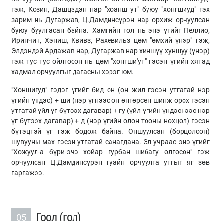
гэж, Козин, Дашцэдэн нар "хоанш ут" буюу "хонгшиуд" гэх
зарим нь Дугаржав, Ц.Дамдинсүрэн нар орхиж орчуулсан
буюу буулгасан байна. Хамгийн гол нь энэ үгийг Пеллио,
Иринчин, Хэниш, Квивз, Рахевильз цөм "өмхий үнэр" гэж,
Элдэндэй Ардажав нар, Дугаржав нар хиншүү хуншуу (үнэр)
гэж тус тус ойлгосон нь цөм "хонгши'ут" гэсэн үгийн хятад
хадмал орчуулгыг дагасны хэрэг юм.
"Хоншигуд" гэдэг үгийг бид он (он жил гэсэн утгатай нэр
үгийн үндэс) + ши (нэр үгнээс он өнгөрсөн шинж орох гэсэн
утгатай үйл үг бүтээх дагавар) + гу (үйл үгийн үндэснээс нэр
үг бүтээх дагавар) + д (нэр үгийн олон тооны нөхцөл) гэсэн
бүтэцтэй үг гэж бодож байна. Оншуулсан (борцолсон)
шувууны мах гэсэн утгатай санагдана. Эл учраас энэ үгийг
"Хожуул-а бүри-эчэ хойар гурбан шибагу өлгөсөн" гэж
орчуулсан Ц.Дамдинсүрэн гуайн орчуулга утгыг яг зөв
гаргажээ.
Гоол (гол)
05