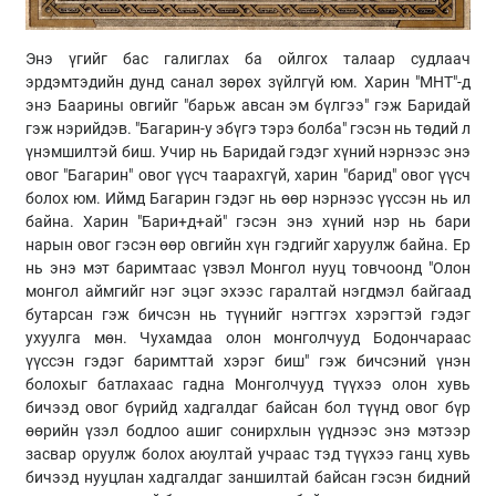
Энэ үгийг бас галиглах ба ойлгох талаар судлаач
эрдэмтэдийн дунд санал зөрөх зүйлгүй юм. Харин "МНТ"-д
энэ Баарины овгийг "барьж авсан эм бүлгээ" гэж Баридай
гэж нэрийдэв. "Багарин-у эбүгэ тэрэ болба" гэсэн нь төдий л
үнэмшилтэй биш. Учир нь Баридай гэдэг хүний нэрнээс энэ
овог "Багарин" овог үүсч таарахгүй, харин "барид" овог үүсч
болох юм. Иймд Багарин гэдэг нь өөр нэрнээс үүссэн нь ил
байна. Харин "Бари+д+ай" гэсэн энэ хүний нэр нь бари
нарын овог гэсэн өөр овгийн хүн гэдгийг харуулж байна. Ер
нь энэ мэт баримтаас үзвэл Монгол нууц товчоонд "Олон
монгол аймгийг нэг эцэг эхээс гаралтай нэгдмэл байгаад
бутарсан гэж бичсэн нь түүнийг нэгтгэх хэрэгтэй гэдэг
ухуулга мөн. Чухамдаа олон монголчууд Бодончараас
үүссэн гэдэг баримттай хэрэг биш" гэж бичсэний үнэн
болохыг батлахаас гадна Монголчууд түүхээ олон хувь
бичээд овог бүрийд хадгалдаг байсан бол түүнд овог бүр
өөрийн үзэл бодлоо ашиг сонирхлын үүднээс энэ мэтээр
засвар оруулж болох аюултай учраас тэд түүхээ ганц хувь
бичээд нууцлан хадгалдаг заншилтай байсан гэсэн бидний