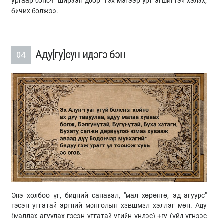
уртаар сонсч "ширээн доор" гэх мэтээр урт эгшигтэй хэлэх,
бичих болжээ.
Аду[гу]сун идэгэ-бэн
04
Энэ холбоо үг, бидний санавал, "мал хөрөнгө, эд агуурс"
гэсэн утгатай эртний монголын хэвшмэл хэллэг мөн. Аду
(маллах агуулах гэсэн утгатай үгийн үндэс) +гу (үйл үгнээс