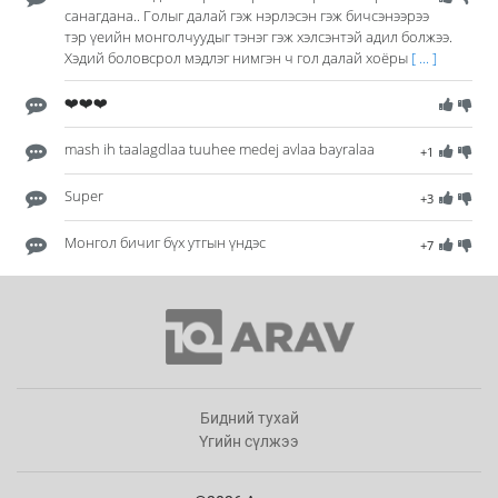
санагдана.. Голыг далай гэж нэрлэсэн гэж бичсэнээрээ
тэр үеийн монголчуудыг тэнэг гэж хэлсэнтэй адил болжээ.
Хэдий боловсрол мэдлэг нимгэн ч гол далай хоёры
[ ... ]
❤️❤️❤️
mash ih taalagdlaa tuuhee medej avlaa bayralaa
+1
Super
+3
Монгол бичиг бүх утгын үндэс
+7
Бидний тухай
Үгийн сүлжээ