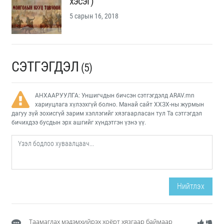
хэсэг)
5 сарын 16, 2018
СЭТГЭГДЭЛ
(5)
АНХААРУУЛГА: Уншигчдын бичсэн сэтгэгдэлд ARAV.mn
хариуцлага хүлээхгүй болно. Манай сайт ХХЗХ-ны журмын
дагуу зүй зохисгүй зарим хэллэгийг хязгаарласан тул Та сэтгэгдэл
бичихдээ бусдын эрх ашгийг хүндэтгэн үзнэ үү.
Нийтлэх
Таамаглах мэдэмхийрэх хоёрт хязгаар баймаар