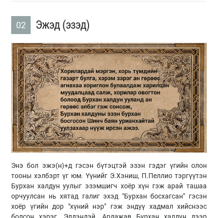
Эжэд (эзэд)
02
Энэ бол эжэ(н)+д гэсэн бүтэцтэй эзэн гэдэг үгийн олон
тооны хэлбэрт үг юм. Үүнийг Э.Хэниш, П.Пеллио тэргүүтэн
Бурхан халдун уулыг эзэмшигч хоёр хүн гэж арай ташаа
орчуулсан нь хятад галиг эхэд "Бурхан босхагсан" гэсэн
хоёр үгийн дор "хүний нэр" гэж эндүү хадмал хийснээс
болсон хэрэг. Элдэндэй, Ардажав Бурхан халдун дээр