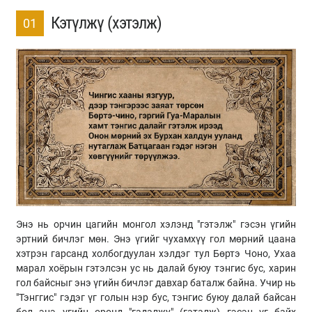
Кэтүлжү (хэтэлж)
01
Энэ нь орчин цагийн монгол хэлэнд "гэтэлж" гэсэн үгийн
эртний бичлэг мөн. Энэ үгийг чухамхүү гол мөрний цаана
хэтрэн гарсанд холбогдуулан хэлдэг тул Бөртэ Чоно, Ухаа
марал хоёрын гэтэлсэн ус нь далай буюу тэнгис бус, харин
гол байсныг энэ үгийн бичлэг давхар баталж байна. Учир нь
"Тэнггис" гэдэг үг голын нэр бус, тэнгис буюу далай байсан