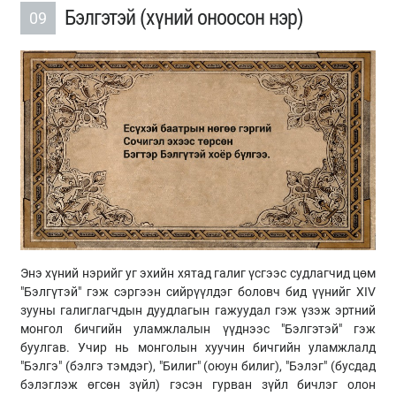
Бэлгэтэй (хүний оноосон нэр)
09
Энэ хүний нэрийг уг эхийн хятад галиг үсгээс судлагчид цөм
"Бэлгүтэй" гэж сэргээн сийрүүлдэг боловч бид үүнийг XIV
зууны галиглагчдын дуудлагын гажуудал гэж үзэж эртний
монгол бичгийн уламжлалын үүднээс "Бэлгэтэй" гэж
буулгав. Учир нь монголын хуучин бичгийн уламжлалд
"Бэлгэ" (бэлгэ тэмдэг), "Билиг" (оюун билиг), "Бэлэг" (бусдад
бэлэглэж өгсөн зүйл) гэсэн гурван зүйл бичлэг олон