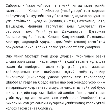
Сибэргэл - "гэзэг үс" гэсэн энэ үгийг хятад галиг үсгийн
галигаар нь Хэниш "шибилгэр (=шибүлгэр)" гэж сэргээн
сийрүүлээд "хажуугийн тав үс" гэж хятад хадмал орчуулгын
утгыг тайлжээ. Бусад нь (Пеллио, Лигети, Рахевильз, Баяр,
Дашцэдэн, Иринчин тэргүүтэн) цөм "шибүргэл" гэж
сэргээсэн юм. Үүний утгыг Дамдинсүрэн, Дугаржав
"сэвэлгэ үсү-бэн" гэж, Хэниш, Калужинский, Рахевильз,
Мостарт, Элдэндэй Ардажав цөм "хоёр (салаа) гэзэг" гэж
орчуулсан байна. Харин Пеллио "уяа боолт" гэж ухаарчээ.
Энэ үгийг Мостарт гуай дээр дурдсан "Монголын эзэнт
улсын эзэн хаадын хэдэн хөргийн тухай" гэсэн өгүүлэлдээ
гөхөл ба шибэргэл гэсэн хоёр үгийн утгыг зааглан
тайлбарлахын хамт шибэргэл гэдгийг хоёр хувилбар
"шилбигэр" (шибилгэр) үүнээс үүссэн гэж тайлбарлаад
Ширбэгэл гэдэг нь Ордос авгай нар эрд очихдоо үсээ хийж
энгэрийнхээ хоёр талаар унжуулж чимдэг дугтуй (гэр) буюу
шивэг гэдгийн нэр юм. Шибэгтэй холбож "шивэгчин" гэсэн
үгийг зүүлтэд иш татжээ. Энэ үгийг Баяр "сэлбэгэр" гэж
бичсэн нь сэв (үс самсны сугарсан үсийг хэлнэ) гэсэн үгтэй
холбох гэсэн санаа болов уу.