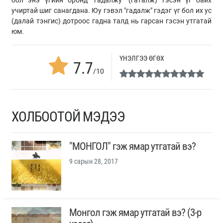
бол энэ үгийн оронд "гадалжу" (гаталж) гэсэн үг байх
учиртай шиг санагдана. Юу гэвэл "гадалж" гэдэг үг бол их ус
(далай тэнгис) дотроос гадна талд нь гарсан гэсэн утгатай
юм.
ҮНЭЛГЭЭ ӨГӨХ
7.7
/10
ХОЛБООТОЙ МЭДЭЭ
"МОНГОЛ" гэж ямар утгатай вэ?
9 сарын 28, 2017
Монгол гэж ямар утгатай вэ? (3-р