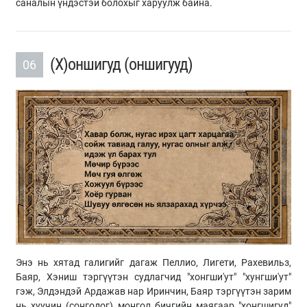
саналын үндэстэй болохыг харуулж байна.
(Х)оншигуд (оншигууд)
06
Энэ нь хятад галигийг дагаж Пеллио, Лигети, Рахевильз,
Баяр, Хэниш тэргүүтэн судлагчид "хонгши'ут" "хунгши'ут"
гэж, Элдэндэй Ардажав нар Иринчин, Баяр тэргүүтэн зарим
нь хуучин (сонгодог) монгол бичгийн маягаар "хонгшигуд"