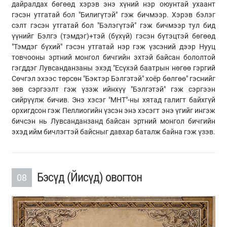
дайралдах бөгөөд хэрэв энэ хүний нэр оюунтай ухаант
гэсэн утгатай бол "Билигүтэй" гэж бичмээр. Хэрэв бэлэг
сэлт гэсэн утгатай бол "Бэлэгүтэй" гэж бичмээр тул бид
үүнийг Бэлгэ (тэмдэг)+тэй (бүхүй) гэсэн бүтэцтэй бөгөөд
"Тэмдэг бүхий" гэсэн утгатай нэр гэж үзсэний дээр Нууц
товчооны эртний монгол бичгийн эхтэй байсан бололтой
гэгддэг Лувсанданзаны эхэд "Есүхэй баатрын нөгөө гэргий
Сөчгэл эхээс төрсөн "Бэктэр Бэлгэтэй" хоёр бөлгөө" гэснийг
зөв сэргээлт гэж үзэж ийнхүү "Бэлгэтэй" гэж сэргээн
сийрүүлж бичив. Энэ хэсэг "МНТ"-ны хятад галигт байхгүй
орхигдсон гэж Пеллиогийн үзсэн энэ хэсэгт энэ үгийг ингэж
бичсэн нь Лувсанданзанд байсан эртний монгол бичгийн
эхэд ийм бичлэгтэй байсныг давхар баталж байна гэж үзэв.
Бэсүд (Йисүд) овогтон
08