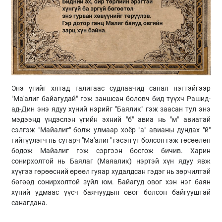
Энэ үгийг хятад галигаас судлаачид санал нэгтэйгээр
"Ма'алиг байагудай" гэж заншсан боловч бид түүхч Рашид-
ад-Дин энэ ядуу хүний нэрийг "Баялик" гэж заасан тул энэ
мэдээнд үндэслэн үгийн эхний "б" авиа нь "м" авиатай
сэлгэж "Майалиг" болж улмаар хоёр "а" авианы дундах "й"
гийгүүлэгч нь сугарч "Ма'алиг" гэсэн үг болсон гэж төсөөлөн
бодож Майалиг гэж сэргээн босгож бичив. Харин
сонирхолтой нь Баялаг (Маяалик) нэртэй хүн ядуу явж
хүүгээ гөрөөсний өрөөл гуяар худалдсан гэдэг нь зөрчилтэй
бөгөөд сонирхолтой зүйл юм. Байагуд овог хэн нэг баян
хүний удмаас үүсч баячуудын овог болсон байгууштай
санагдана.