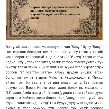
Энэ үгийг хятад галиг үсгээс судлагчид "Бэсүт" буюу "Бэсүд"
гэж сэргээн босгодог юм. Харин энэ үг юу гэсэн утгатайг
хэн ч бараг тайлсангүй. Бид энэ үгийг "Йисүд" гэсэн үг гэж
бодно. Нууц товчоог хятад галиг үсгээр тэмэглүүлсэн хүн
"йисүд" гэсэн үгийн й (j) үсгийг XIV зууны үеэс хэрэглэгдэх
болсон "в" үсэгтэй хутгаж буруу дуудан уншиж өгсөн
бололтой гэж санагдана. Учир нь: Рашид-ад-Дины "Йисүд"
аймаг гэж бичээд энэ овгийн алдарт хүнд Зэв ноёныг
оруулснаас Бэсүд Йисүд овог адил болох нь мэдэгдэнэ.
П.Пеллио, Амби нар үгийн Үншин (үүшин) гэдэгтэй хослуулж
хэрэглэж байжээ гэсэн боловч бид "Йэсүд" гэсэн үгийг XIV
зууны галиглагчид "Висүд" гэж буруу дуудаж өгөхдөө үгийн
эхэнд В үсэг байхгүй тул "бэсүд" гэж хэлж өгснөөс