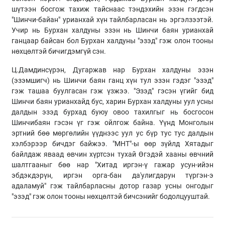
шүтээн босгож тахиж тайснаас тэндэхийн эзэн гэгдсэн
"Шинчи-байан" урианхай хүн тайлбарласан нь эргэлзээтэй.
Учир нь Бурхан халдуны эзэн нь Шинчи баян урианхай
ганцаар байсан бол Бурхан халдуны "эзэд" гэж олон тооны
нөхцөлтэй бичигдэмгүй сэн.
Ц.Дамдинсүрэн, Дугаржав нар Бурхан халдуны эзэн
(эзэмшигч) нь Шинчи баян ганц хүн тул эзэн гэдэг "эзэд"
гэж ташаа буулгасан гэж үзжээ. "Эзэд" гэсэн үгийг бид
Шинчи баян урианхайд бус, харин Бурхан халдуны уул усны
далдын эзэд бурхад буюу овоо тахилгыг нь босгосон
Шинчибаян гэсэн үг гэж ойлгож байна. Үүнд Монголын
эртний бөө мөргөлийн үүднээс уул ус бүр тус тус далдын
хэлбэрээр бичдэг байжээ. "МНТ"-ы өөр зүйлд Хятадыг
байлдаж яваад өвчин хүртсэн тухай Өгэдэй хааны өвчний
шалтгааныг бөө нар "Хитад иргэн-ү гажар усун-ийэн
эбдэкдэрүн, иргэн орга-бан да'улигдарун түргэн-э
адаламуй" гэж тайлбарласны дотор газар усны онгодыг
"эзэд" гэж олон тооны нөхцөлтэй бичсэнийг бодолцууштай.