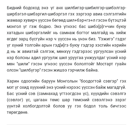
Бидний бодоход энэ үг анх шилбигэр-шибилгэр-шибэлгэр-
ширбэгэл-шибэргил-шибэргэл гэх зэргээр авиа сэлгэлтийн
жамаар хувирч үүссэн бөгөөд шил+бэр+гэ+л гэсэн бүтэцтэй
монгол үг гэж бодно. Энэ үгнээс бас шибэ[р]г+чин буюу
хатадын шибэргэлийг нь самнаж богтог малгайд нь хийж
өгдөг зарц бүсгүйн нэр ч үүссэн нь үнэн биз. "Гэжигэ" гэдэг
үг хүний толгойн арын гэд[и]гэ буюу гэдгэр хэсгийн нэрийн
д нь ж авиатай сэлгэж, мөнхүү гэдгэрээс ургуулсан үсний
нэр болсны адил ургуулж шил уруугаа унжуулдаг үсний нэр
мөн "шили" гэсэн үгнээс үүссэн бололтойг Мостарт гуайн
олсон "шилбүгэр" гэсэн жишээ гэрчилж байна.
Харин одоогийн баруун Монголын "боодогтой сэвгэр" гэх
мэт үг охид хүүхний энэ үсний нэрээс үүссэн байж магадгүй.
Бас үсний сэв (самнахад үгтээгдсэн үс), хүүхдийн сэвэлгэ
(сэвлэг) үс, цагаан төмс шар төмсний сэвэлгэнэ зэрэг
үүнтэй холбогдолтой болов уу гэх бодол толь бичгээс
төрөгдөнө.