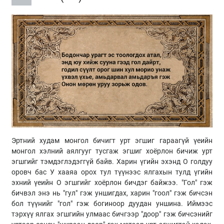
Эртний худам монгол бичигт урт эгшиг гараагүй үеийн
монгол хэлний аялгууг тусгаж эгшиг хоёрлон бичиж урт
эгшгийг тэмдэглэдэггүй байв. Харин үгийн эхэнд О голдуу
оровч бас У хааяа орох тул түүнээс ялгахын тулд үгийн
эхний үеийн О эгшгийг хоёрлон бичдэг байжээ. "Гол" гэж
бичвэл энэ нь "гул" гэж уншигдах, харин "гоол" гэж бичсэн
бол түүнийг "гол" гэж богиноор дуудан уншина. Иймээс
тэрхүү ялгах эгшгийн улмаас бичгээр "доор" гэж бичсэнийг