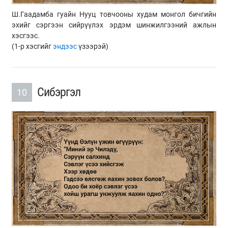
Ш.Гаадамба гуайн Нууц товчооны худам монгол бичгийн
эхийг сэргээн сийрүүлэх эрдэм шинжилгээний ажлын
хэсгээс.
(1-р хэсгийг
эндээс
үзээрэй)
Сибэргэл
10