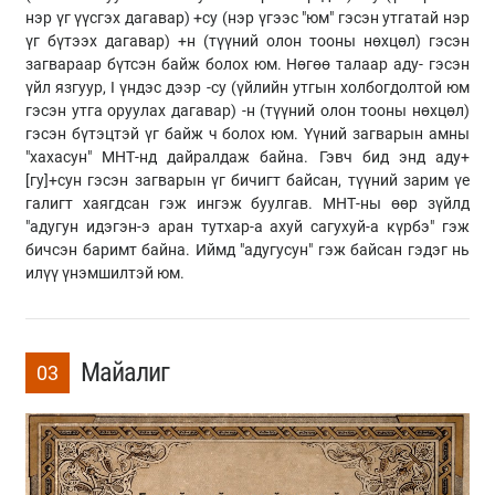
нэр үг үүсгэх дагавар) +су (нэр үгээс "юм" гэсэн утгатай нэр
үг бүтээх дагавар) +н (түүний олон тооны нөхцөл) гэсэн
загвараар бүтсэн байж болох юм. Нөгөө талаар аду- гэсэн
үйл язгуур, I үндэс дээр -су (үйлийн утгын холбогдолтой юм
гэсэн утга оруулах дагавар) -н (түүний олон тооны нөхцөл)
гэсэн бүтэцтэй үг байж ч болох юм. Үүний загварын амны
"хахасун" МНТ-нд дайралдаж байна. Гэвч бид энд аду+
[гу]+сун гэсэн загварын үг бичигт байсан, түүний зарим үе
галигт хаягдсан гэж ингэж буулгав. МНТ-ны өөр зүйлд
"адугун идэгэн-э аран тутхар-а ахуй сагухуй-а күрбэ" гэж
бичсэн баримт байна. Иймд "адугусун" гэж байсан гэдэг нь
илүү үнэмшилтэй юм.
Майалиг
03