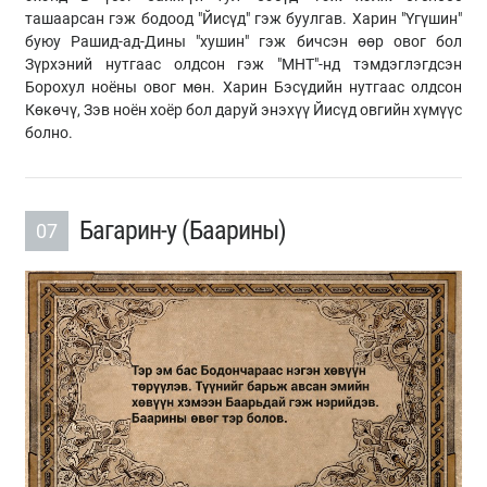
ташаарсан гэж бодоод "Йисүд" гэж буулгав. Харин "Үгүшин"
буюу Рашид-ад-Дины "хушин" гэж бичсэн өөр овог бол
Зүрхэний нутгаас олдсон гэж "МНТ"-нд тэмдэглэгдсэн
Борохул ноёны овог мөн. Харин Бэсүдийн нутгаас олдсон
Көкөчү, Зэв ноён хоёр бол даруй энэхүү Йисүд овгийн хүмүүс
болно.
Багарин-у (Баарины)
07