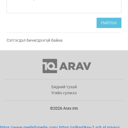
Нийтлэх
Сэтгэгдэл бичигдээгүй байна
Бидний тухай
Үгийн сүлжээ
©2026 Arav.mn
https://www.medinfopedia.com/
https://sdkartikax-2.sch.id
privacy