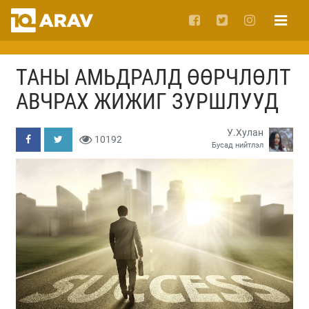
ТАНЫ АМЬДРАЛД ӨӨРЧЛӨЛТ
АВЧРАХ ЖИЖИГ ЗУРШЛУУД
У.Хулан
10192
Бусад нийтлэл