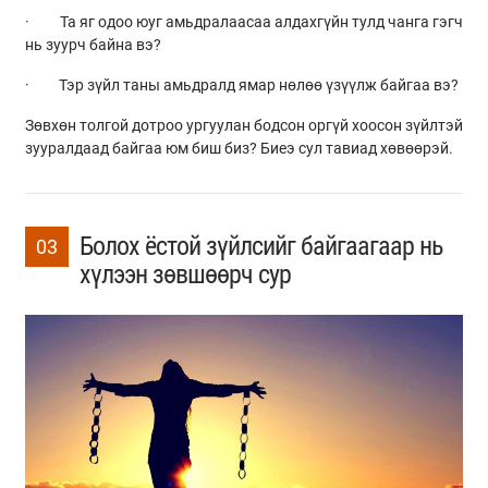
· Та яг одоо юуг амьдралаасаа алдахгүйн тулд чанга гэгч
нь зуурч байна вэ?
· Тэр зүйл таны амьдралд ямар нөлөө үзүүлж байгаа вэ?
Зөвхөн толгой дотроо ургуулан бодсон оргүй хоосон зүйлтэй
зууралдаад байгаа юм биш биз? Биеэ сул тавиад хөвөөрэй.
Болох ёстой зүйлсийг байгаагаар нь
03
хүлээн зөвшөөрч сур