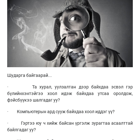
Шударга байгаарай...
· Та хурал, уулзалтан дээр байхдаа эсвэл гэр
бүлийнхэнтэйгээ хоол идэж байхдаа утсаа оролдож,
фэйсбүүкээ шалгадаг уу?
· Компьютерын ард сууж байхдаа хоол иддэг үү?
· Гэртээ юу ч хийж байсан үргэлж зурагтаа асаалттай
байлгадаг уу?