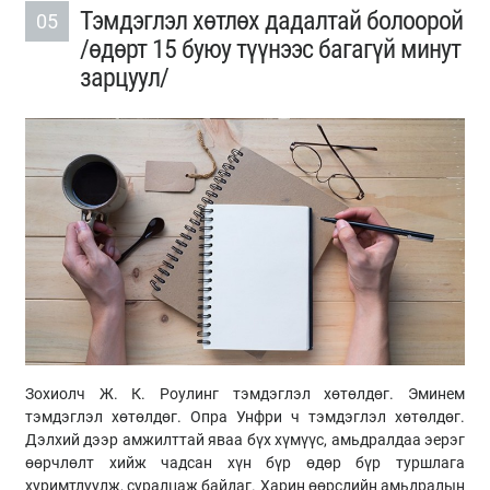
Тэмдэглэл хөтлөх дадалтай болоорой
05
/өдөрт 15 буюу түүнээс багагүй минут
зарцуул/
Зохиолч Ж. К. Роулинг тэмдэглэл хөтөлдөг. Эминем
тэмдэглэл хөтөлдөг. Опра Унфри ч тэмдэглэл хөтөлдөг.
Дэлхий дээр амжилттай яваа бүх хүмүүс, амьдралдаа эерэг
өөрчлөлт хийж чадсан хүн бүр өдөр бүр туршлага
хуримтлуулж, суралцаж байдаг. Харин өөрсдийн амьдралын