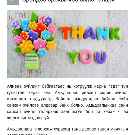
Аливаа зүйлийг байгаагаас нь хэтрүүлж харна гэдэг тун
гунигтай хэрэг юм. Амьдралын зөвхөн сөрөг зүйлст
анхаарал хандуулаад байвал амьдралдаа байгаа сайн
сайхан зүйлсээ алдсаар байх болно. Амьдралынхаа сайн
сайхан зүйлд талархаж хэвшихгүй бол та хэзээ ч аз
жаргалыг мэдрэхгүй.
Амьдралдаа талархаж сурахад тань дараах таван минутын