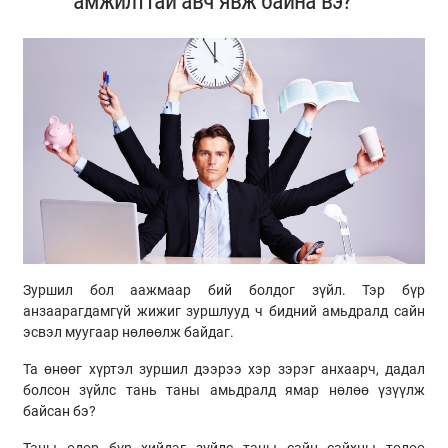
амжилттай авч явж байна вэ?
Зуршил бол аажмаар бий болдог зүйл. Тэр бүр
анзаарагдамгүй жижиг зуршлууд ч бидний амьдралд сайн
эсвэл муугаар нөлөөлж байдаг.
Та өнөөг хүртэл зуршил дээрээ хэр зэрэг анхаарч, дадал
болсон зүйлс тань таны амьдралд ямар нөлөө үзүүлж
байсан бэ?