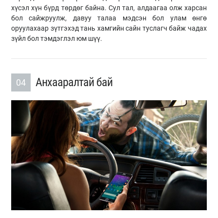
хүсэл хүн бүрд төрдөг байна. Сул тал, алдаагаа олж харсан
бол сайжруулж, давуу талаа мэдсэн бол улам өнгө
оруулахаар зүтгэхэд тань хамгийн сайн туслагч байж чадах
зүйл бол тэмдэглэл юм шүү.
Анхааралтай бай
04