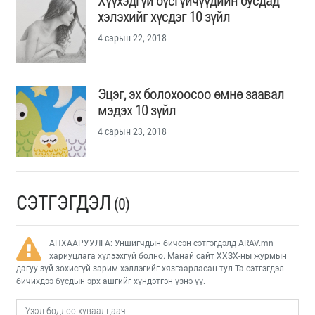
Хүүхэдгүй бүсгүйчүүдийн бусдад
хэлэхийг хүсдэг 10 зүйл
4 сарын 22, 2018
Эцэг, эх болохоосоо өмнө заавал
мэдэх 10 зүйл
4 сарын 23, 2018
СЭТГЭГДЭЛ
(0)
АНХААРУУЛГА: Уншигчдын бичсэн сэтгэгдэлд ARAV.mn
хариуцлага хүлээхгүй болно. Манай сайт ХХЗХ-ны журмын
дагуу зүй зохисгүй зарим хэллэгийг хязгаарласан тул Та сэтгэгдэл
бичихдээ бусдын эрх ашгийг хүндэтгэн үзнэ үү.