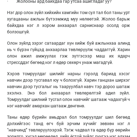
· Жолооны ард байхдаа гар утсаа ашигладаг уу?
Нэг дор олон зүйл хийхийн хамгийн том сул тал бол таны урт
хугацааны ажлын бүтээмжид муу нөлөөтэй. Жолоо барьж
байхдаа нэг л хором анхаарал сарниснаар осолд орж
болзошгүй.
Олон зүйлд зэрэг сатаардаг хүн хийж буй ажлынхаа алинд
нь ч бүрэн гүйцэд анхаарлаа төвлөрүүлж чаддаггүй. Харин
олон ажил амжуулах гэж зүтгэсээр маш их ядарч
стрессддэг бөгөөд нэг л өдөр сөхөрч унаж магадгүй.
Хэрэв томруулдаг шилийг нарны гэрэлд бариад хэсэг
навчин дээр тусгавал юу ч болохгүй. Харин ганцхан ширхэг
навчин дээр тусгалыг нь тааруулбал навч тэр дороо шатаж
эхэлнэ. Энэ бол анхаарал төвлөрөлтэй адил зүйл.
Томруулдаг шилний тусгал олон навчийг шатааж чадахгүй ч
нэг навчийг амархан шатааж дөнгөнө.
Таны өдөр бүрийн амьдрал бол томруулдаг шил бөгөөд
дэлхийгээс танд өгч буй эрчим хүчийг зөвхөн нэг л
“навчинд” төвлөрүүлээрэй. Тэгж чадвал та өдөр бүр өөрийн
зорилго, хүсэл мөрөөдөл, хийх ёстой зүйлс рүүгээ нэг алхам