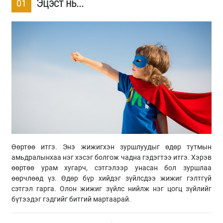
Эцэст нь...
01
Өөртөө итгэ. Энэ жижигхэн зуршлуудыг өдөр тутмын
амьдралынхаа нэг хэсэг болгож чадна гэдэгтээ итгэ. Хэрэв
өөртөө урам хугарч, сэтгэлээр унасан бол зуршлаа
өөрчлөөд үз. Өдөр бүр хийдэг зүйлсдээ жижиг гэлтгүй
сэтгэл гарга. Олон жижиг зүйлс нийлж нэг цогц зүйлийг
бүтээдэг гэдгийг битгий мартаарай.