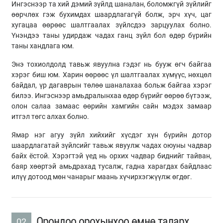
Ингэснээр та хий дэмий зүйлд шаналан, боломжгүй зүйлийг
өөрчлөх гэж бухимдах шаардлагагүй болж, эрч хүч, цаг
хугацаа өөрөөс шалтгаалах зүйлсдээ зарцуулах болно.
Үнэндээ таны удирдаж чадах ганц зүйл бол өдөр бүрийн
таны хандлага юм.
Энэ тохиолдолд тавьж явуулна гэдэг нь бууж өгч байгаа
хэрэг биш юм. Харин өөрөөс үл шалтгаалах хүмүүс, нөхцөл
байдал, үр дагаврын төлөө шаналахаа больж байгаа хэрэг
билээ. Ингэснээр амьдралынхаа өдөр бүрийг өөрөө бүтээж,
олон салаа замаас өөрийн хамгийн сайн мэдэх замаар
итгэл төгс алхах болно.
Ямар нэг агуу зүйл хийхийг хүсдэг хүн бүрийн дотор
шаардлагатай зүйлсийг тавьж явуулж чадах оюуны чадвар
байх ёстой. Хэрэгтэй үед нь орхих чадвар биднийг тайван,
баяр хөөртэй амьдрахад тусалж, гадна харагдах байдлаас
илүү дотоод мөн чанарыг маань хүчирхэгжүүлж өгдөг.
Орондоо орохынхоо өмнө таларх
02