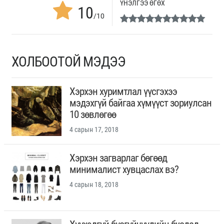
ҮНЭЛГЭЭ ӨГӨХ
10
/10
ХОЛБООТОЙ МЭДЭЭ
Хэрхэн хуримтлал үүсгэхээ
мэдэхгүй байгаа хүмүүст зориулсан
10 зөвлөгөө
4 сарын 17, 2018
Хэрхэн загварлаг бөгөөд
минималист хувцаслах вэ?
4 сарын 18, 2018