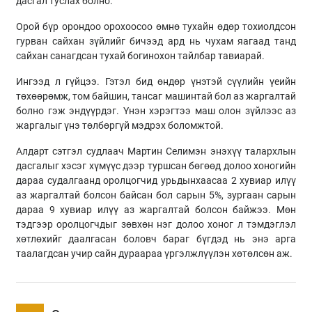
дасгал туслах болно.
Орой бүр орондоо орохоосоо өмнө тухайн өдөр тохиолдсон
гурван сайхан зүйлийг бичээд ард нь чухам яагаад танд
сайхан санагдсан тухай богинохон тайлбар тавиарай.
Ингээд л гүйцээ. Гэтэл бид өндөр үнэтэй сүүлийн үеийн
төхөөрөмж, том байшин, тансаг машинтай бол аз жаргалтай
болно гэж эндүүрдэг. Үнэн хэрэгтээ маш олон зүйлээс аз
жаргалыг үнэ төлбөргүй мэдрэх боломжтой.
Алдарт сэтгэл судлаач Мартин Селимэн энэхүү талархлын
дасгалыг хэсэг хүмүүс дээр туршсан бөгөөд долоо хоногийн
дараа судалгаанд оролцогчид урьдынхаасаа 2 хувиар илүү
аз жаргалтай болсон байсан бол сарын 5%, зургаан сарын
дараа 9 хувиар илүү аз жаргалтай болсон байжээ. Мөн
тэдгээр оролцогчдыг зөвхөн нэг долоо хоног л тэмдэглэл
хөтлөхийг даалгасан боловч бараг бүгдэд нь энэ арга
таалагдсан учир сайн дураараа үргэлжлүүлэн хөтөлсөн аж.