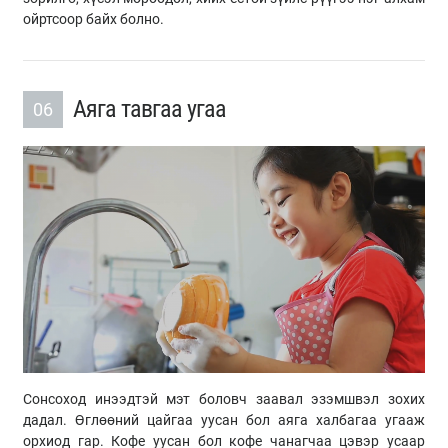
ойртсоор байх болно.
Аяга тавгаа угаа
06
Сонсоход инээдтэй мэт боловч заавал эзэмшвэл зохих
дадал. Өглөөний цайгаа уусан бол аяга халбагаа угааж
орхиод гар. Кофе уусан бол кофе чанагчаа цэвэр усаар