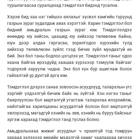
туршлагаасаа суралцахад тэмдэглэл бидэнд тусална.
Хэрэв бид хаа нэг тийшээ аялахыг хүсвэл хамгийн түрүүнд
газрын зураг худалдаж авах хэрэгтэй. Харин тэмдэглэл бол
бидний амьдралын газрын зураг юм. Тэмдэглэлдээ
өнөөдөр юу хийсэн, цаашид юу хийхээр төлөвлөж байна,
юун дээр алдаа гаргасан, зорилгодоо хүрэхийн тулд
хийхээр төлөвлөсөн зүйлс гээд бичих зүйл мундахгүй их
бий. Энэ бол таны бодлоо цэгцлэх үе. Тэмдэглэл таныг одоо
хаана байгаа ирээдүйд хаашаа хүрэхээр тэмүүлж байгааг
тодорхой харуулж чадна. Энэ бол хүн бүр ашиглаж болох
гайхалтай үр дүнтэй арга юм.
Тэмдэглэл дээрээ санаа зовоосон асуудлууд, талархлын үгс
зэргийг үлдээлгүй бичиж байх нь зүйтэй. Хэн нэгэн таныг
баярлуулсан бол марталгүй утастаж талархлаа илэрхийлж,
найзтайгаа харилцааны асуудалтай болсон бол марталгүй
эвлэрэхэд, магадгүй хэнийх нь зөв, хэнийх нь буруу байсныг
эргэж харахад тэмдэглэл танд туслах болно.
Амьдралынхаа жижиг асуудлыг ч орхилгүй тод томруун
хараад эхлэхээр өөрийн мэдэлгүй хамаг чадлаараа хичээх