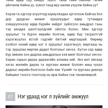
Таны өдөр бүр хийдэг зүйлс таны сайн сайхны төлөө
үйлчилж байна уу, эсвэл танд муу нөлөө үзүүлж байна уу?
Хэрэв та эдгээр асуултад хариулахдаа эргэлзэж байгаа бол
дор дурдсан жижиг зуршлуудыг өдөр тутамдаа
хэвшүүлснээр өдөр бүрийн хийдэг зүйлсээс амьдрал тань
тэр аяндаа шалтгаалдгийг ойлгох болно. Мөн эдгээр
зуршлыг та бүрэн өөрийн болгож, өдөр бүр тасралтгүй
хэрэгжүүлэх ёстой гэдгийг битгий мартаарай. Өөрөөр
хэлбэл эхний өдөр нэг л зуршлыг хэрэгжүүл, маргааш нь
тэр зуршлаа өөртөө дадал болгохыг хичээ. Бүтэн сар өдөр
бүр зөвхөн энэ дадлаа амьдралын хэв маяг болгохыг хичээ.
Харин сарын дараа дараагийн алхмаа хий. Энэ мэт явсаар
хагас жилийн дараа та зургаан жижиг боловч маш чухал
дадлыг өөрийн болгосон байх юм. Үүнийг та зургаан давхар
байшинг тоосго тоосгоор нь өрж байна гэж төсөөлөөрэй.
Нэг удаад нэг л зүйлийг амжуул
07