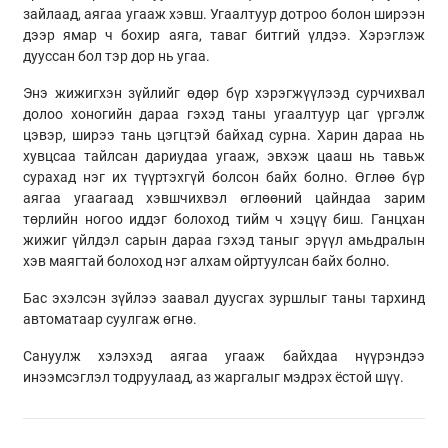
зайлаад, аягаа угааж хэвш. Угаалтуур дотроо болон ширээн
дээр ямар ч бохир аяга, таваг битгий үлдээ. Хэрэглэж
дууссан бол тэр дор нь угаа.
Энэ жижигхэн зүйлийг өдөр бүр хэрэгжүүлээд сурчихвал
долоо хоногийн дараа гэхэд таны угаалтуур цаг үргэлж
цэвэр, ширээ тань цэгцтэй байхад сурна. Харин дараа нь
хувцсаа тайлсан дариудаа угааж, эвхэж цааш нь тавьж
сурахад нэг их түүртэхгүй болсон байх болно. Өглөө бүр
аягаа угаагаад хэвшчихвэл өглөөний цайндаа зарим
төрлийн ногоо иддэг болоход тийм ч хэцүү биш. Ганцхан
жижиг үйлдэл сарын дараа гэхэд таныг эрүүл амьдралын
хэв маягтай болоход нэг алхам ойртуулсан байх болно.
Бас эхэлсэн зүйлээ заавал дуусгах зуршлыг таны тархинд
автоматаар суулгаж өгнө.
Сануулж хэлэхэд аягаа угааж байхдаа нүүрэндээ
инээмсэглэл тодруулаад, аз жаргалыг мэдрэх ёстой шүү.