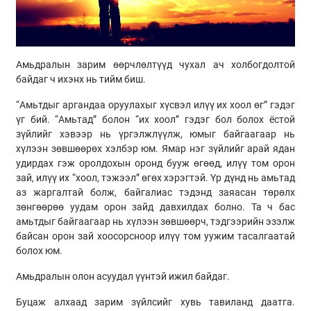
Амьдралын зарим өөрчлөлтүүд чухал ач холбогдолтой
байдаг ч ихэнх нь тийм биш.
“Амьтдыг аргандаа оруулахыг хүсвэл илүү их хоол өг” гэдэг
үг бий. “Амьтад” болон “их хоол” гэдэг бол болох ёстой
зүйлийг хэвээр нь үргэлжлүүлж, юмыг байгаагаар нь
хүлээн зөвшөөрөх хэлбэр юм. Ямар нэг зүйлийг арай ядан
удирдах гэж оролдохын оронд бууж өгөөд, илүү том орон
зай, илүү их “хоол, тэжээл” өгөх хэрэгтэй. Үр дүнд нь амьтад
аз жаргалтай болж, байгалиас тэдэнд заяасан төрөлх
зөнгөөрөө уудам орон зайд давхилдах болно. Та ч бас
амьтдыг байгаагаар нь хүлээн зөвшөөрч, тэдгээрийн эзэлж
байсан орон зай хоосорсноор илүү том уужим тасалгаатай
болох юм.
Амьдралын олон асуудал үүнтэй ижил байдаг.
Буцаж алхаад зарим зүйлсийг хувь тавиланд даатга.