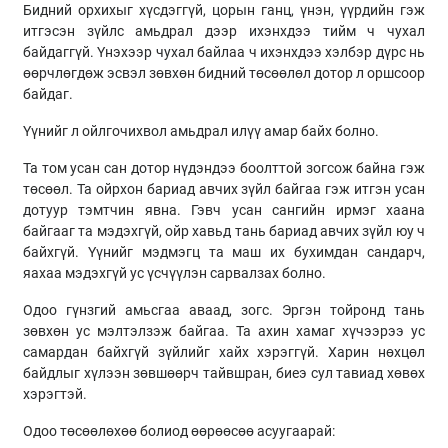
Бидний орхихыг хүсдэггүй, цорын ганц, үнэн, үүрдийн гэж
итгэсэн зүйлс амьдрал дээр ихэнхдээ тийм ч чухал
байдаггүй. Үнэхээр чухал байлаа ч ихэнхдээ хэлбэр дүрс нь
өөрчлөгдөж эсвэл зөвхөн бидний төсөөлөл дотор л оршсоор
байдаг.
Үүнийг л ойлгочихвол амьдрал илүү амар байх болно.
Та том усан сан дотор нүдэндээ боолттой зогсож байна гэж
төсөөл. Та ойрхон бариад авчих зүйл байгаа гэж итгэн усан
дотуур тэмтчин явна. Гэвч усан сангийн ирмэг хаана
байгааг та мэдэхгүй, ойр хавьд тань бариад авчих зүйл юу ч
байхгүй. Үүнийг мэдмэгц та маш их бухимдан сандарч,
яахаа мэдэхгүй ус үсчүүлэн сарвалзах болно.
Одоо гүнзгий амьсгаа аваад, зогс. Эргэн тойронд тань
зөвхөн ус мэлтэлзэж байгаа. Та ахин хамаг хүчээрээ ус
самардан байхгүй зүйлийг хайх хэрэггүй. Харин нөхцөл
байдлыг хүлээн зөвшөөрч тайвшран, биеэ сул тавиад хөвөх
хэрэгтэй.
Одоо төсөөлөхөө болиод өөрөөсөө асуугаарай: