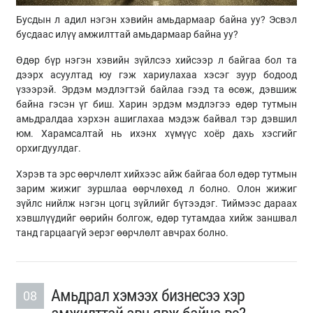
Бусдын л адил нэгэн хэвийн амьдармаар байна уу? Эсвэл
бусдаас илүү амжилттай амьдармаар байна уу?
Өдөр бүр нэгэн хэвийн зүйлсээ хийсээр л байгаа бол та
дээрх асуултад юу гэж хариулахаа хэсэг зуур бодоод
үзээрэй. Эрдэм мэдлэгтэй байлаа гээд та өсөж, дэвшиж
байна гэсэн үг биш. Харин эрдэм мэдлэгээ өдөр тутмын
амьдралдаа хэрхэн ашиглахаа мэдэж байвал тэр дэвшил
юм. Харамсалтай нь ихэнх хүмүүс хоёр дахь хэсгийг
орхигдуулдаг.
Хэрэв та эрс өөрчлөлт хийхээс айж байгаа бол өдөр тутмын
зарим жижиг зуршлаа өөрчлөхөд л болно. Олон жижиг
зүйлс нийлж нэгэн цогц зүйлийг бүтээдэг. Тиймээс дараах
хэвшлүүдийг өөрийн болгож, өдөр тутамдаа хийж заншвал
танд гарцаагүй эерэг өөрчлөлт авчрах болно.
Амьдрал хэмээх бизнесээ хэр
08