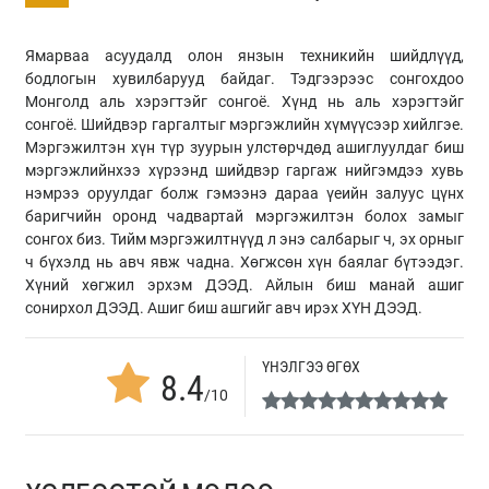
Ямарваа асуудалд олон янзын техникийн шийдлүүд,
бодлогын хувилбарууд байдаг. Тэдгээрээс сонгохдоо
Монголд аль хэрэгтэйг сонгоё. Хүнд нь аль хэрэгтэйг
сонгоё. Шийдвэр гаргалтыг мэргэжлийн хүмүүсээр хийлгэе.
Мэргэжилтэн хүн түр зуурын улстөрчдөд ашиглуулдаг биш
мэргэжлийнхээ хүрээнд шийдвэр гаргаж нийгэмдээ хувь
нэмрээ оруулдаг болж гэмээнэ дараа үеийн залуус цүнх
баригчийн оронд чадвартай мэргэжилтэн болох замыг
сонгох биз. Тийм мэргэжилтнүүд л энэ салбарыг ч, эх орныг
ч бүхэлд нь авч явж чадна. Хөгжсөн хүн баялаг бүтээдэг.
Хүний хөгжил эрхэм ДЭЭД. Айлын биш манай ашиг
сонирхол ДЭЭД. Ашиг биш ашгийг авч ирэх ХҮН ДЭЭД.
ҮНЭЛГЭЭ ӨГӨХ
8.4
/10