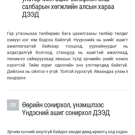
салбарын хөгжлийн алсын хараа
ДЭЭД
Гар утасныхаа төлбөрөөс бага цахилгааны төлбөр төлдөг
хүмүүс нэг юм бодсон байлгүй. Нүүрснийх нь үнийг ашигт
ажиллагаатай байхаар тооцоод, уурхайнуудыг нь
алдагдалгүй болгоод, станцууд нь ашигтай ажиллаад,
техникээ сайжруулаад явахын тулд эрчмийн үнийг нэмэх
хэрэгтэй. Тийм зориг одоогийн энэ улстөрчдөд байхгүй.
Дийлэнх нь ойлгох ч үгүй. Толгой хүрэхгүй. Яваандаа улам л
хүндэрнэ.
Өөрийн сонирхол, үнэмшлээс
08
Үндэсний ашиг сонирхол ДЭЭД
Эрчим хүчний аюулгүй байдал хөндөгдөөд ирмэгц хэд хэдэн