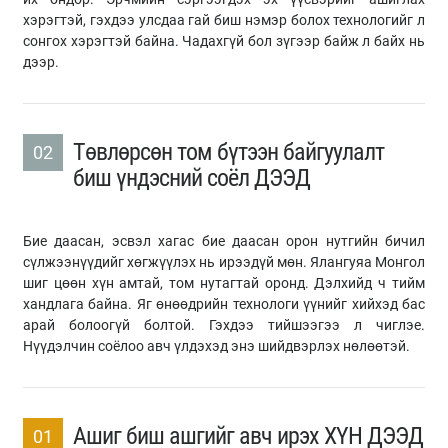
хэрэгтэй, гэхдээ улсдаа гай биш нэмэр болох технологийг л
сонгох хэрэгтэй байна. Чадахгүй бол зүгээр байж л байх нь
дээр.
Төвлөрсөн том бүтээн байгуулалт
02
биш үндэсний соёл ДЭЭД
Бие даасан, эсвэл хагас бие даасан орон нутгийн бичил
сүлжээнүүдийг хөгжүүлэх нь ирээдүй мөн. Ялангуяа Монгол
шиг цөөн хүн амтай, том нутагтай оронд. Дэлхийд ч тийм
хандлага байна. Яг өнөөдрийн технологи үүнийг хийхэд бас
арай болоогүй болтой. Гэхдээ тийшээгээ л чиглэе.
Нүүдэлчин соёлоо авч үлдэхэд энэ шийдвэрлэх нөлөөтэй.
Ашиг биш ашгийг авч ирэх ХҮН ДЭЭД
01