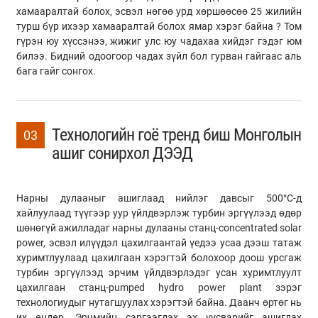
хамааралтай болох, эсвэл нөгөө урд хөршөөсөө 25 жилийн
турш бүр ихээр хамааралтай болох ямар хэрэг байна ? Том
гүрэн юу хүссэнээ, жижиг улс юу чадахаа хийдэг гэдэг юм
билээ. Бидний одоогоор чадах зүйл бол гурван гайгаас аль
бага гайг сонгох.
Технологийн гоё тренд биш Монголын
03
ашиг сонирхол ДЭЭД
Нарны дулааныг ашиглаад нийлэг давсыг 500°C-д
хайлуулаад түүгээр уур үйлдвэрлэж турбин эргүүлээд өдөр
шөнөгүй ажилладаг нарны дулааны станц-concentrated solar
power, эсвэл илүүдэл цахилгаантай үедээ усаа дээш татаж
хуримтлуулаад цахилгаан хэрэгтэй болохоор доош урсгаж
турбин эргүүлээд эрчим үйлдвэрлэдэг усан хуримтлуулт
цахилгаан станц-pumped hydro power plant зэрэг
технологиудыг нутагшуулах хэрэгтэй байна. Даанч өртөг нь
их өндөр. Эрчмийн сэргээгдэх эх үүсвэрийг ашиглах