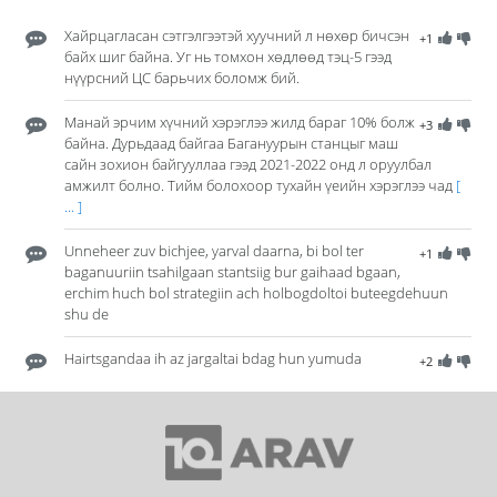
Хайрцагласан сэтгэлгээтэй хуучний л нөхөр бичсэн
+1
байх шиг байна. Уг нь томхон хөдлөөд тэц-5 гээд
нүүрсний ЦС барьчих боломж бий.
Манай эрчим хүчний хэрэглээ жилд бараг 10% болж
+3
байна. Дурьдаад байгаа Багануурын станцыг маш
сайн зохион байгууллаа гээд 2021-2022 онд л оруулбал
амжилт болно. Тийм болохоор тухайн үеийн хэрэглээ чад
[
... ]
Unneheer zuv bichjee, yarval daarna, bi bol ter
+1
baganuuriin tsahilgaan stantsiig bur gaihaad bgaan,
erchim huch bol strategiin ach holbogdoltoi buteegdehuun
shu de
Hairtsgandaa ih az jargaltai bdag hun yumuda
+2