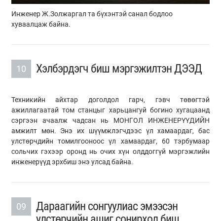
Инженер Ж.Золжаргал та бүхэнтэй санал бодлоо
хуваалцаж байна.
Хэлбэрдэгч биш мэргэжилтэн ДЭЭД
10
Техникийн айхтар доголдол гарч, гэвч төвөгтэй
ажиллагаатай том станцыг харьцангуй богино хугацаанд
сэргээн ачаалж чадсан нь МОНГОЛ ИНЖЕНЕРҮҮДИЙН
амжилт мөн. Энэ их шүүмжлэгчдээс үл хамаардаг, бас
улстөрчдийн томилгооноос үл хамаардаг, 60 тэрбумаар
сольчих гэхээр оронд нь очих хүн олддоггүй мэргэжлийн
инженерүүд эрхбиш энэ улсад байна.
Дараагийн сонгуулиас эмээсэн
09
улстөрчийн ашиг сонирхол биш