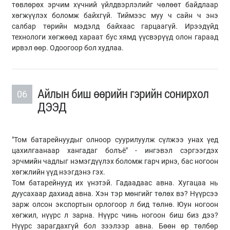
төвлөрөх эрчим хүчний үйлдвэрлэлийг чөлөөт байдлаар
хөгжүүлэх боломж байхгүй. Тиймээс муу ч сайн ч энэ
салбар төрийн мэдэлд байхаас гарцаагүй. Ирээдүйд
технологи хөгжөөд хараат бус хямд үүсвэрүүд олон гараад
ирвэл өөр. Одоогоор бол худлаа.
Айлын биш өөрийн гэрийн сонирхол
06
ДЭЭД
"Том батарейнуудыг олноор суурилуулж сүлжээ унах үед
цахилгаанаар хангадаг болъё" - ингэвэл сэргээгдэх
эрчмийн чадлыг нэмэгдүүлэх боломж гарч ирнэ, бас ногоон
хөгжлийн үүд нээгдэнэ гэх.
Том батарейнууд их үнэтэй. Гадаадаас авна. Хугацаа нь
дуусахаар дахиад авна. Хэн тэр мөнгийг төлөх вэ? Нүүрсээ
зарж олсон экспортын орлогоор л бид төлнө. Юун ногоон
хөгжил, нүүрс л зарна. Нүүрс чинь ногоон биш биз дээ?
Нүүрс зарагдахгүй бол зээлээр авна. Бөөн өр төлбөр