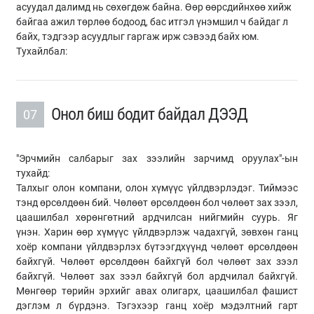
асуудал далимд нь сөхөгдөж байна. Өөр өөрсдийнхөө хийж
байгаа ажил төрлөө бодоод, бас итгэл үнэмшил ч байдаг л
байх, тэдгээр асуудлыг гаргаж ирж сэвээд байх юм.
Тухайлбал:
Онол биш бодит байдал ДЭЭД
07
"Эрчмийн салбарыг зах зээлийн зарчимд оруулах"-ын
тухайд:
Талхыг олон компани, олон хүмүүс үйлдвэрлэдэг. Тиймээс
тэнд өрсөлдөөн бий. Чөлөөт өрсөлдөөн бол чөлөөт зах зээл,
цаашилбал хөрөнгөтний ардчилсан нийгмийн суурь. Яг
үнэн. Харин өөр хүмүүс үйлдвэрлэж чадахгүй, зөвхөн ганц
хоёр компани үйлдвэрлэх бүтээгдхүүнд чөлөөт өрсөлдөөн
байхгүй. Чөлөөт өрсөлдөөн байхгүй бол чөлөөт зах зээл
байхгүй. Чөлөөт зах зээл байхгүй бол ардчилал байхгүй.
Мөнгөөр төрийн эрхийг авах олигарх, цаашилбал фашист
дэглэм л бүрдэнэ. Тэгэхээр ганц хоёр мэдэлтний гарт