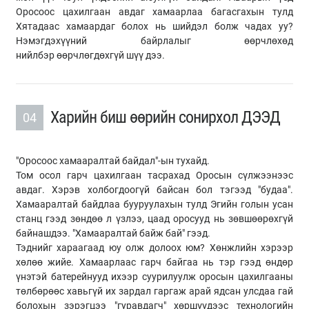
Оросоос цахилгаан авдаг хамаарлаа багасгахын тулд
Хятадаас хамаардаг болох нь шийдэл болж чадах уу?
Нэмэгдэхүүний байрлалыг өөрчлөхөд
нийлбэр өөрчлөгдөхгүй шүү дээ.
Харийн биш өөрийн сонирхол ДЭЭД
04
"Оросоос хамааралтай байдал"-ын тухайд.
Том осол гарч цахилгаан тасрахад Оросын сүлжээнээс
авдаг. Хэрэв холбогдоогүй байсан бол тэгээд "будаа".
Хамааралтай байдлаа бууруулахын тулд Эгийн голын усан
станц гээд зөндөө л үзлээ, цаад оросууд нь зөвшөөрөхгүй
байнашдээ. "Хамааралтай байж бай" гээд.
Тэднийг хараагаад юу олж долоох юм? Хөнжлийн хэрээр
хөлөө жийе. Хамаарлаас гарч байгаа нь тэр гээд өндөр
үнэтэй батерейнууд ихээр суурилуулж оросын цахилгааны
төлбөрөөс хавьгүй их зардал гаргаж арай ядсан улсдаа гай
болохын зэрэгцээ "гуравдагч" хөршүүдээс технологийн