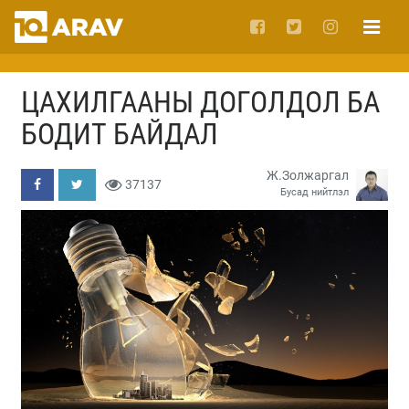
ЦАХИЛГААНЫ ДОГОЛДОЛ БА
БОДИТ БАЙДАЛ
Ж.Золжаргал
37137
Бусад нийтлэл