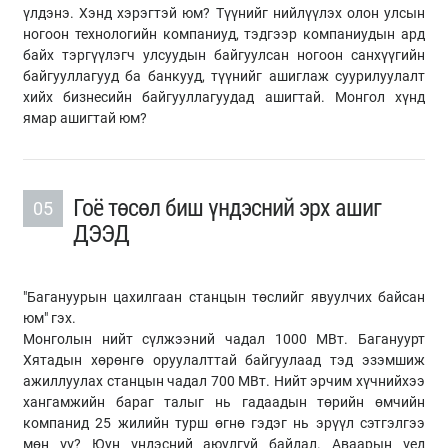
үлдэнэ. Хэнд хэрэгтэй юм? Түүнийг нийлүүлэх олон улсын
ногоон технологийн компаниуд, тэдгээр компаниудын ард
байх тэргүүлэгч улсуудын байгуулсан ногоон санхүүгийн
байгууллагууд ба банкууд, түүнийг ашиглаж суурилуулалт
хийх бизнесийн байгууллагуудад ашигтай. Монгол хүнд
ямар ашигтай юм?
Гоё төсөл биш үндэсний эрх ашиг
05
ДЭЭД
"Багануурын цахилгаан станцын төслийг явуулчих байсан
юм" гэх.
Монголын нийт сүлжээний чадал 1000 МВт. Багануурт
Хятадын хөрөнгө оруулалттай байгуулаад тэд эзэмшиж
ажиллуулах станцын чадал 700 МВт. Нийт эрчим хүчнийхээ
хангамжийн бараг талыг нь гадаадын төрийн өмчийн
компанид 25 жилийн турш өгнө гэдэг нь эрүүл сэтгэлгээ
мөн үү? Юун үндэсний аюулгүй байдал. Аваарын үед