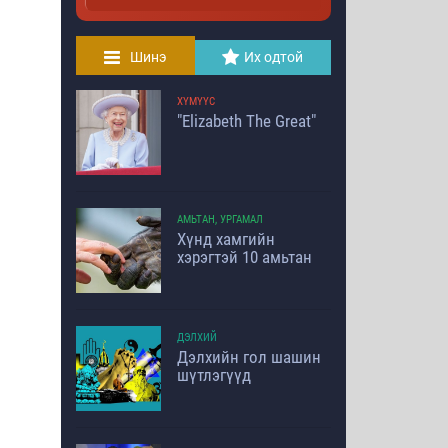
Шинэ
Их одтой
ХҮМҮҮС
"Elizabeth The Great"
АМЬТАН, УРГАМАЛ
Хүнд хамгийн
хэрэгтэй 10 амьтан
ДЭЛХИЙ
Дэлхийн гол шашин
шүтлэгүүд