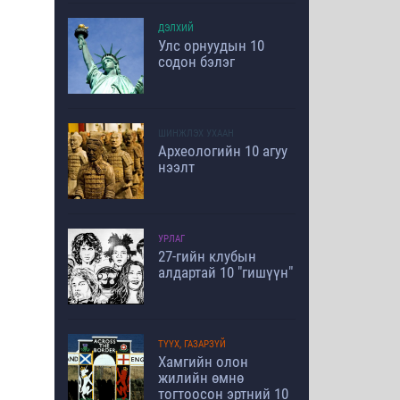
ДЭЛХИЙ
Улс орнуудын 10
содон бэлэг
ШИНЖЛЭХ УХААН
Археологийн 10 агуу
нээлт
УРЛАГ
27-гийн клубын
алдартай 10 "гишүүн"
ТҮҮХ, ГАЗАРЗҮЙ
Хамгийн олон
жилийн өмнө
тогтоосон эртний 10