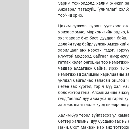
Зарим тохиолдолд халим жижиг заг
Анхаарал татахуйц “уянгалаг” хэлб
тор”-нд орно.
Цахим сүлжээ, зурагт үүсэхээс өм
ярихаас өмнө, Марконигийн радио, 
хязгаараас бие биеэ дууддаг байв
далайн гүнд байрлуулсан Америкийн 
харилцааг анх нээсэн гэдэг. Тэрх
илүүтэй мэдрээд байгааг америкчу
гатлах хөлөг онгоцны тоо нэмэгдэх
чадвар алдагдаж байна. Ирэх 10 ж
нэмэгдэхэд халимны харилцааны зай
үйлдэл байгалиас заяасан онцгой ч
нөгөө зах хүртэл, тэр ч бүү хэл м
боломжтой гэнэ. Алсын зайны энэхү
гүнд “аялах” дуу авиа усанд гэрэл х
зэргээс шалтгаалж хурд нь өөрчлөг
Халим бүр төрөл зүйлээсээ үл хама
бөгтөр халимны дуу бусдынхаас нь 
Паин, Скот Маквэй нар анх тогтоож