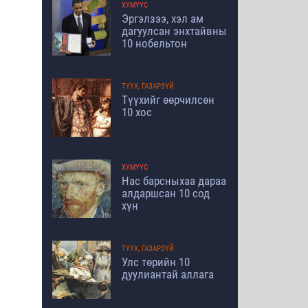
ХҮМҮҮС
Эргэлзээ, хэл ам
дагуулсан энхтайвны
10 нобельтон
ТҮҮХ, ГАЗАРЗҮЙ
Түүхийг өөрчилсөн
10 хос
ХҮМҮҮС
Нас барсныхаа дараа
алдаршсан 10 сод
хүн
ТҮҮХ, ГАЗАРЗҮЙ
Улс төрийн 10
дуулиантай аллага