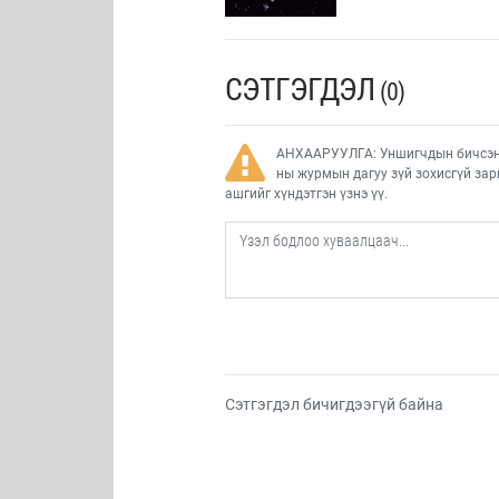
СЭТГЭГДЭЛ
(0)
АНХААРУУЛГА: Уншигчдын бичсэн с
ны журмын дагуу зүй зохисгүй зар
ашгийг хүндэтгэн үзнэ үү.
Сэтгэгдэл бичигдээгүй байна