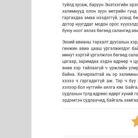
туйлд зусаж, баруун Энэтхэгийн эрэ
халимнууд олон зуун метрийн гүнд 
гаргахдаа амаа нээдэггүй, усанд б
дотор нуугддаг модон орос хүүхэлд
буюу ноот аялах бөгөөд салангид ав
Эхний авианы тархалт дуусахын хэрд
гинжин авиа цааш үргэлжилдэг бай
минут хэртэй үргэлжлэх бөгөөд сала
цагаар, заримдаа хэдэн өдрөөр ч ц
өнөө хэр тайлаагүй ч үржлийн улир
байна. Хачирхалтай нь эр халимны 
хэзээ ч гаргадаггүй аж. Тэр ч бүү
хэлээр бол нутгийн аялга юм. Байга
судлахын тулд өдрөөс өдөрт хүний г
эрдэмтэн судлаачид, байгаль хамга