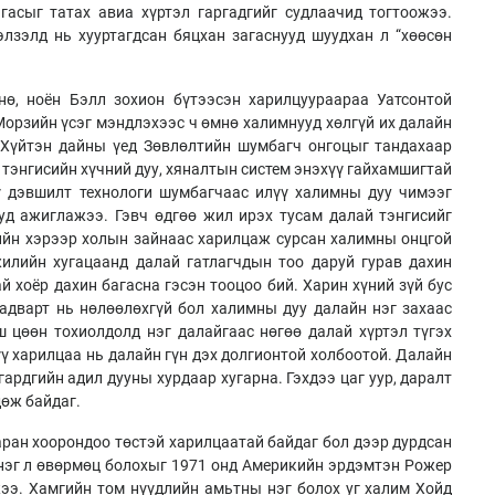
асыг татах авиа хүртэл гаргадгийг судлаачид тогтоожээ.
элзэлд нь хууртагдсан бяцхан загаснууд шуудхан л “хөөсөн
нө, ноён Бэлл зохион бүтээсэн харилцуураараа Уатсонтой
Морзийн үсэг мэндлэхээс ч өмнө халимнууд хөлгүй их далайн
. Хүйтэн дайны үед Зөвлөлтийн шумбагч онгоцыг тандахаар
тэнгисийн хүчний дуу, хяналтын систем энэхүү гайхамшигтай
үү дэвшилт технологи шумбагчаас илүү халимны дуу чимээг
уд ажиглажээ. Гэвч өдгөө жил ирэх тусам далай тэнгисийг
ийн хэрээр холын зайнаас харилцаж сурсан халимны онцгой
илийн хугацаанд далай гатлагчдын тоо даруй гурав дахин
 хоёр дахин багасна гэсэн тооцоо бий. Харин хүний зүй бус
адварт нь нөлөөлөхгүй бол халимны дуу далайн нэг захаас
аш цөөн тохиолдолд нэг далайгаас нөгөө далай хүртэл түгэх
ү харилцаа нь далайн гүн дэх долгионтой холбоотой. Далайн
угардгийн адил дууны хурдаар хугарна. Гэхдээ цаг уур, даралт
дөж байдаг.
аран хоорондоо төстэй харилцаатай байдаг бол дээр дурдсан
нэг л өвөрмөц болохыг 1971 онд Америкийн эрдэмтэн Рожер
ээ. Хамгийн том нүүдлийн амьтны нэг болох уг халим Хойд