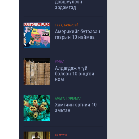
дэвшүүлсэн
эрдэмтэд
ТҮҮХ, ГАЗАРЗҮЙ
Америкийг бүтээсэн
газрын 10 наймаа
УРЛАГ
Алдагдаж үгүй
болсон 10 онцгой
ном
АМЬТАН, УРГАМАЛ
Хамгийн эртний 10
амьтан
ХҮМҮҮС