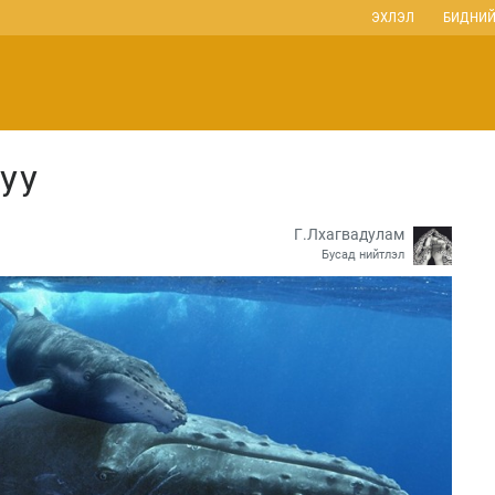
ЭХЛЭЛ
БИДНИЙ
УУ
Г.Лхагвадулам
Бусад нийтлэл