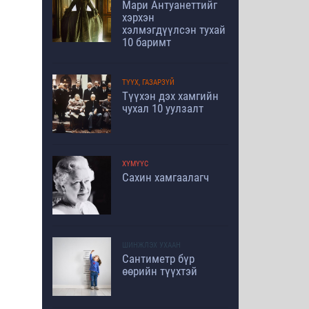
Мари Антуанеттийг
хэрхэн
хэлмэгдүүлсэн тухай
10 баримт
ТҮҮХ, ГАЗАРЗҮЙ
Түүхэн дэх хамгийн
чухал 10 уулзалт
ХҮМҮҮС
Сахин хамгаалагч
ШИНЖЛЭХ УХААН
Сантиметр бүр
өөрийн түүхтэй