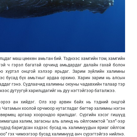
илцдаг маш цөөхөн амьтан бий. Тэднээс хамгийн том, хамгийн
тэй ч гэрэл багатай орчинд амьдардаг далайн гахай болон
оо хүртэл онцгой хэлээр ярьдаг. Зарим зүйлийн халимны
нээс бусад бүх амьтныг ардаа орхино. Харин зарим нь алсын
чаддаг гэнэ. Судлаачид халимны оюуны чадавхийн талаар тэр
нээс дутуугүй харилцдагийг нь дуу нэгтэйгээр баталжээ.
ээрээ ан хийдэг. Олз хэр арвин байх нь тэдний онцгой
 Чатамын хоолой орчмоор нутагладаг бөгтөр халимны нэгэн
өвөрмөц аргаар хоорондоо ярилцдаг. Сүргийн хэсэг гишүүд
римагцаа халим, загасны аль алинд нь ойлгомжтой “хэл”-ээр
үдэд баригдсан хэдээс бусад нь халимнуудын яриаг ойлгож
лоо” гэх чимээгээр бусад халимнууд анч сүрэгтэйгээ нийлнэ.