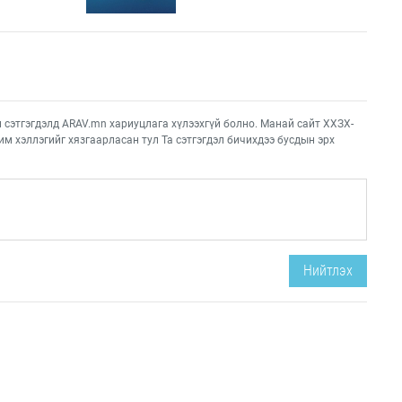
этгэгдэлд ARAV.mn хариуцлага хүлээхгүй болно. Манай сайт ХХЗХ-
им хэллэгийг хязгаарласан тул Та сэтгэгдэл бичихдээ бусдын эрх
Нийтлэх