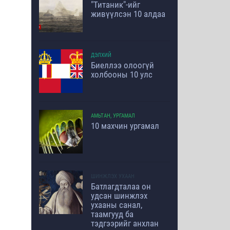
"Титаник"-ийг
живүүлсэн 10 алдаа
ДЭЛХИЙ
Биеллээ олоогүй
холбооны 10 улс
АМЬТАН, УРГАМАЛ
10 махчин ургамал
ШИНЖЛЭХ УХААН
Батлагдталаа он
удсан шинжлэх
ухааны санал,
таамгууд ба
тэдгээрийг анхлан