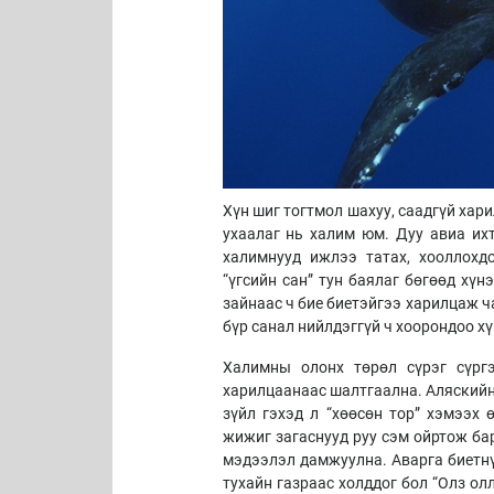
Хүн шиг тогтмол шахуу, саадгүй хар
ухаалаг нь халим юм. Дуу авиа их
халимнууд ижлээ татах, хооллохд
“үгсийн сан” тун баялаг бөгөөд хү
зайнаас ч бие биетэйгээ харилцаж 
бүр санал нийлдэггүй ч хоорондоо хү
Халимны олонх төрөл сүрэг сүрг
харилцаанаас шалтгаална. Аляскийн
зүйл гэхэд л “хөөсөн тор” хэмээх 
жижиг загаснууд руу сэм ойртож ба
мэдээлэл дамжуулна. Аварга биетнү
тухайн газраас холддог бол “Олз ол