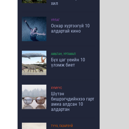
хил
УРЛАГ
Оскар хүртээгүй 10
алдартай кино
АМЬТАН, УРГАМАЛ
Бүх цаг үеийн 10
үлэмж биет
ХҮМҮҮС
Шүтэн
бишрэгчдийнхээ гарт
амиа алдсан 10
алдартан
ТҮҮХ, ГАЗАРЗҮЙ