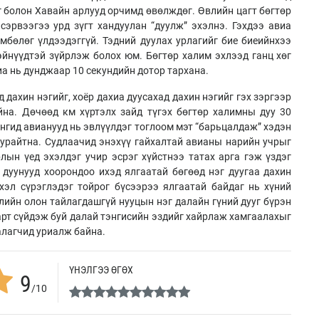
г болон Хавайн арлууд орчимд өвөлждөг. Өвлийн цагт бөгтөр
сэрвээгээ урд зүгт хандуулан “дуулж” эхэлнэ. Гэхдээ авиа
өмбөлөг үлдээдэггүй. Тэдний дуулах урлагийг бие биеийнхээ
эйнүүдтэй зүйрлэж болох юм. Бөгтөр халим эхлээд ганц хөг
иа нь дунджаар 10 секундийн дотор тархана.
 дахин нэгийг, хоёр дахиа дуусахад дахин нэгийг гэх зэргээр
на. Дөчөөд км хүртэлх зайд түгэх бөгтөр халимны дуу 30
нгид авианууд нь эвлүүлдэг тоглоом мэт “барьцалдаж” хэдэн
уурайтна. Судлаачид энэхүү гайхалтай авианы нарийн учрыг
лын үед эхэлдэг учир эсрэг хүйстнээ татах арга гэж үздэг
дуунууд хоорондоо ихэд ялгаатай бөгөөд нэг дуугаа дахин
 хэл сүрэглэдэг тойрог бүсээрээ ялгаатай байдаг нь хүний
лийн олон тайлагдашгүй нууцын нэг далайн гүний дууг бүрэн
арт сүйдэж буй далай тэнгисийн эздийг хайрлаж хамгаалахыг
алагчид уриалж байна.
ҮНЭЛГЭЭ ӨГӨХ
9
/10