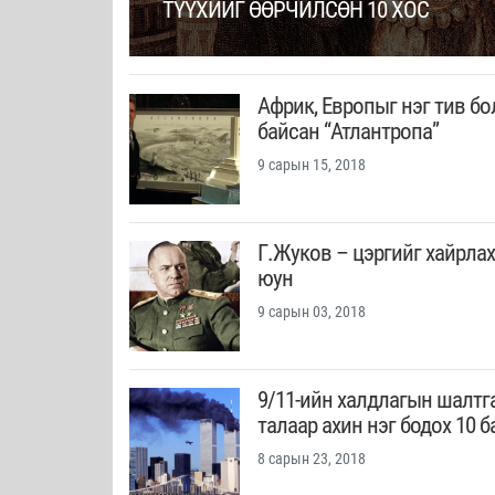
ТҮҮХИЙГ ӨӨРЧИЛСӨН 10 ХОС
Африк, Европыг нэг тив бо
байсан “Атлантропа”
9 сарын 15, 2018
Г.Жуков – цэргийг хайрлах
юун
9 сарын 03, 2018
9/11-ийн халдлагын шалт
талаар ахин нэг бодох 10 
8 сарын 23, 2018