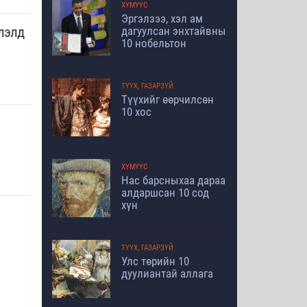
ХҮМҮҮС
Эргэлзээ, хэл ам
дагуулсан энхтайвны
лэлд
10 нобельтон
ТҮҮХ, ГАЗАРЗҮЙ
Түүхийг өөрчилсөн
10 хос
ХҮМҮҮС
Нас барсныхаа дараа
алдаршсан 10 сод
хүн
ТҮҮХ, ГАЗАРЗҮЙ
Улс төрийн 10
дуулиантай аллага