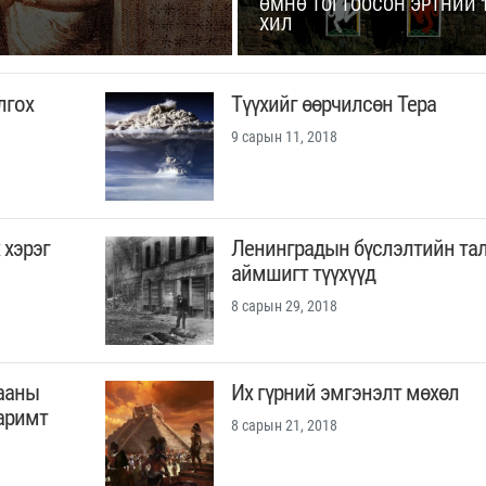
ӨМНӨ ТОГТООСОН ЭРТНИЙ 
ХИЛ
лгох
Түүхийг өөрчилсөн Тера
9 сарын 11, 2018
 хэрэг
Ленинградын бүслэлтийн та
аймшигт түүхүүд
8 сарын 29, 2018
гааны
Их гүрний эмгэнэлт мөхөл
баримт
8 сарын 21, 2018