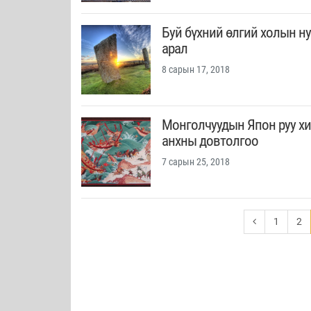
Буй бүхний өлгий холын н
арал
8 сарын 17, 2018
Монголчуудын Япон руу х
анхны довтолгоо
7 сарын 25, 2018
1
2