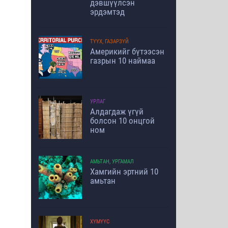
дэвшүүлсэн
эрдэмтэд
ТҮҮХ, ГАЗАРЗҮЙ
Америкийг бүтээсэн
газрын 10 наймаа
УРЛАГ
Алдагдаж үгүй
болсон 10 онцгой
ном
АМЬТАН, УРГАМАЛ
Хамгийн эртний 10
амьтан
ХҮМҮҮС