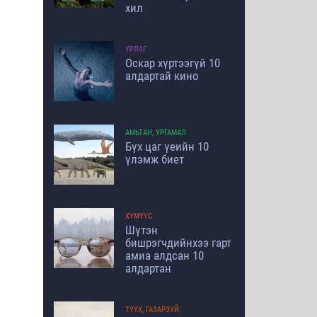
хил
УРЛАГ
Оскар хүртээгүй 10
алдартай кино
АМЬТАН, УРГАМАЛ
Бүх цаг үеийн 10
үлэмж биет
ХҮМҮҮС
Шүтэн
бишрэгчдийнхээ гарт
амиа алдсан 10
алдартан
ТҮҮХ, ГАЗАРЗҮЙ