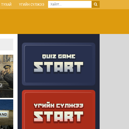
 ТУХАЙ
ҮГИЙН СҮЛЖЭЭ
Й