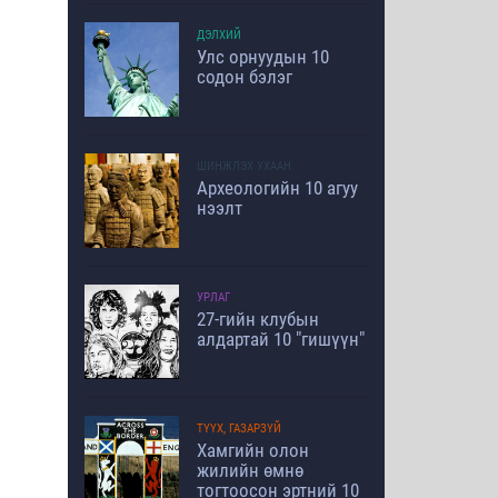
ДЭЛХИЙ
Улс орнуудын 10
содон бэлэг
ШИНЖЛЭХ УХААН
Археологийн 10 агуу
нээлт
УРЛАГ
27-гийн клубын
алдартай 10 "гишүүн"
ТҮҮХ, ГАЗАРЗҮЙ
Хамгийн олон
жилийн өмнө
тогтоосон эртний 10