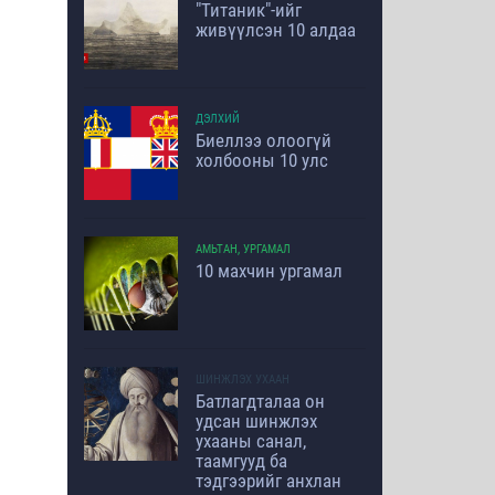
"Титаник"-ийг
живүүлсэн 10 алдаа
ДЭЛХИЙ
Биеллээ олоогүй
холбооны 10 улс
АМЬТАН, УРГАМАЛ
10 махчин ургамал
ШИНЖЛЭХ УХААН
Батлагдталаа он
удсан шинжлэх
ухааны санал,
таамгууд ба
тэдгээрийг анхлан