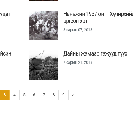
ууцат
Наньжин 1937 он – Хүчирхий
өртсөн хот
8 сарын 07, 2018
ийсэн
Дайны жамаас гажууд түүх
7 сарын 21, 2018
3
4
5
6
7
8
9