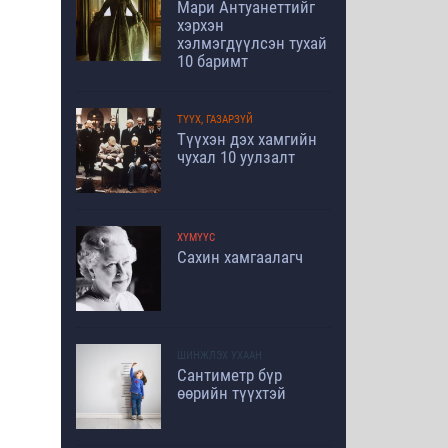
Мари Антуанеттийг
хэрхэн
хэлмэгдүүлсэн тухай
10 баримт
ТҮҮХ, ГАЗАРЗҮЙ
Түүхэн дэх хамгийн
чухал 10 уулзалт
ХҮМҮҮС
Сахин хамгаалагч
ШИНЖЛЭХ УХААН
Сантиметр бүр
өөрийн түүхтэй