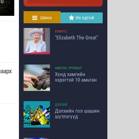
10
Шинэ
Их одтой
ХҮМҮҮС
"Elizabeth The Great"
АМЬТАН, УРГАМАЛ
лаарх
Хүнд хамгийн
хэрэгтэй 10 амьтан
ДЭЛХИЙ
Дэлхийн гол шашин
шүтлэгүүд