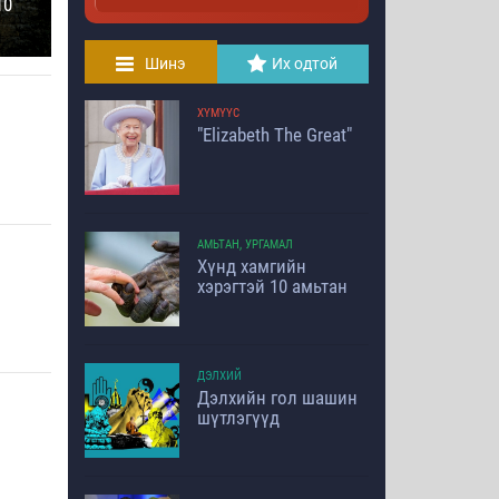
10
Шинэ
Их одтой
ХҮМҮҮС
"Elizabeth The Great"
АМЬТАН, УРГАМАЛ
Хүнд хамгийн
хэрэгтэй 10 амьтан
ДЭЛХИЙ
Дэлхийн гол шашин
шүтлэгүүд