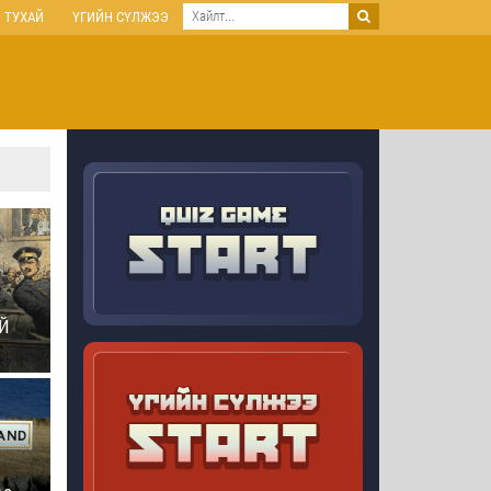
 ТУХАЙ
ҮГИЙН СҮЛЖЭЭ
Й