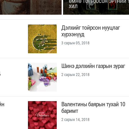
ӨМНӨ ТОГТООСОН ЭРТНИЙ 
ХИЛ
Дэлхийг тойрсон нууцлаг
хүрээнүүд
3 сарын 05, 2018
Шинэ дэлхийн газрын зураг
д
2 сарын 22, 2018
йн
Валентины баярын тухай 10
баримт
2 сарын 14, 2018