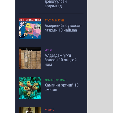
дэвшүүлсэн
эрдэмтэд
ТҮҮХ, ГАЗАРЗҮЙ
Америкийг бүтээсэн
газрын 10 наймаа
УРЛАГ
Алдагдаж үгүй
болсон 10 онцгой
ном
АМЬТАН, УРГАМАЛ
Хамгийн эртний 10
амьтан
ХҮМҮҮС