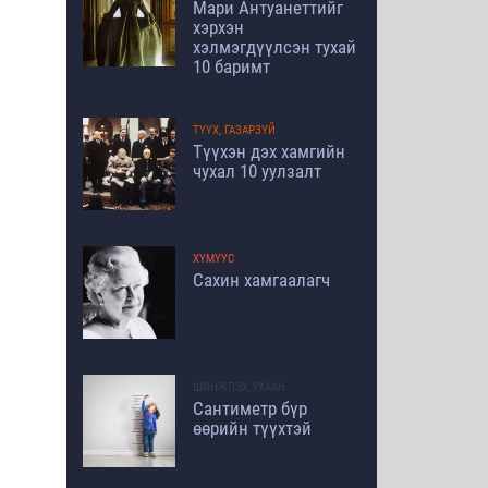
Мари Антуанеттийг
хэрхэн
хэлмэгдүүлсэн тухай
10 баримт
ТҮҮХ, ГАЗАРЗҮЙ
Түүхэн дэх хамгийн
чухал 10 уулзалт
ХҮМҮҮС
Сахин хамгаалагч
ШИНЖЛЭХ УХААН
Сантиметр бүр
өөрийн түүхтэй