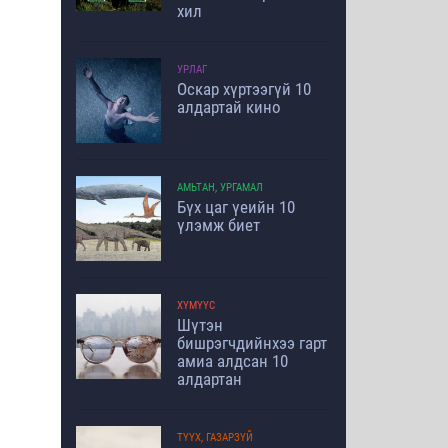
хил
УРЛАГ
Оскар хүртээгүй 10
алдартай кино
АМЬТАН, УРГАМАЛ
Бүх цаг үеийн 10
үлэмж биет
ХҮМҮҮС
Шүтэн
бишрэгчдийнхээ гарт
амиа алдсан 10
алдартан
ТҮҮХ, ГАЗАРЗҮЙ