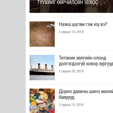
ТҮҮХИЙГ ӨӨРЧИЛСӨН 10 ХОС
Назка шугам гэж юу вэ?
3 сарын 13, 2018
Титаник хөлгийн олонд
дэлгэгдээгүй ховор зургуу
2 сарын 28, 2018
Дорно дахины шинэ жили
баярууд
2 сарын 15, 2018