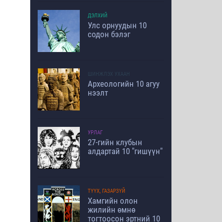
ДЭЛХИЙ
Улс орнуудын 10
содон бэлэг
ШИНЖЛЭХ УХААН
Археологийн 10 агуу
нээлт
УРЛАГ
27-гийн клубын
алдартай 10 "гишүүн"
ТҮҮХ, ГАЗАРЗҮЙ
Хамгийн олон
жилийн өмнө
тогтоосон эртний 10