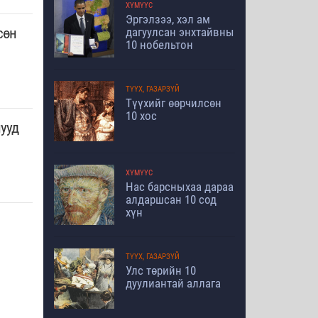
ХҮМҮҮС
Эргэлзээ, хэл ам
дагуулсан энхтайвны
сөн
10 нобельтон
ТҮҮХ, ГАЗАРЗҮЙ
Түүхийг өөрчилсөн
10 хос
ууд
ХҮМҮҮС
Нас барсныхаа дараа
алдаршсан 10 сод
хүн
ТҮҮХ, ГАЗАРЗҮЙ
Улс төрийн 10
дуулиантай аллага