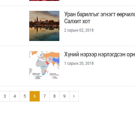
Уран барилгыг эгнэгт өөрчил
Салхит хот
2 сарын 02, 2018
Хүний нэрээр нэрлэгдсэн орн
1 сарын 20, 2018
3
4
5
6
7
8
9