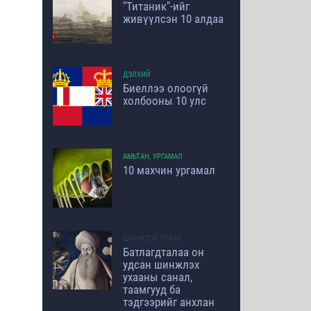
"Титаник"-ийг
живүүлсэн 10 алдаа
ДЭЛХИЙ
Биеллээ олоогүй
холбооны 10 улс
АМЬТАН, УРГАМАЛ
10 махчин ургамал
ШИНЖЛЭХ УХААН
Батлагдталаа он
удсан шинжлэх
ухааны санал,
таамгууд ба
тэдгээрийг анхлан