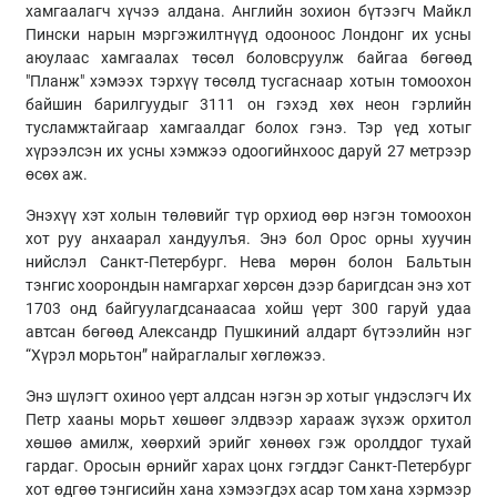
хамгаалагч хүчээ алдана. Английн зохион бүтээгч Майкл
Пински нарын мэргэжилтнүүд одооноос Лондонг их усны
аюулаас хамгаалах төсөл боловсруулж байгаа бөгөөд
"Планж" хэмээх тэрхүү төсөлд тусгаснаар хотын томоохон
байшин барилгуудыг 3111 он гэхэд хөх неон гэрлийн
тусламжтайгаар хамгаалдаг болох гэнэ. Тэр үед хотыг
хүрээлсэн их усны хэмжээ одоогийнхоос даруй 27 метрээр
өсөх аж.
Энэхүү хэт холын төлөвийг түр орхиод өөр нэгэн томоохон
хот руу анхаарал хандуулъя. Энэ бол Орос орны хуучин
нийслэл Санкт-Петербург. Нева мөрөн болон Бальтын
тэнгис хоорондын намгархаг хөрсөн дээр баригдсан энэ хот
1703 онд байгуулагдсанаасаа хойш үерт 300 гаруй удаа
автсан бөгөөд Александр Пушкиний алдарт бүтээлийн нэг
“Хүрэл морьтон” найраглалыг хөглөжээ.
Энэ шүлэгт охиноо үерт алдсан нэгэн эр хотыг үндэслэгч Их
Петр хааны морьт хөшөөг элдвээр харааж зүхэж орхитол
хөшөө амилж, хөөрхий эрийг хөнөөх гэж оролддог тухай
гардаг. Оросын өрнийг харах цонх гэгддэг Санкт-Петербург
хот өдгөө тэнгисийн хана хэмээгдэх асар том хана хэрмээр