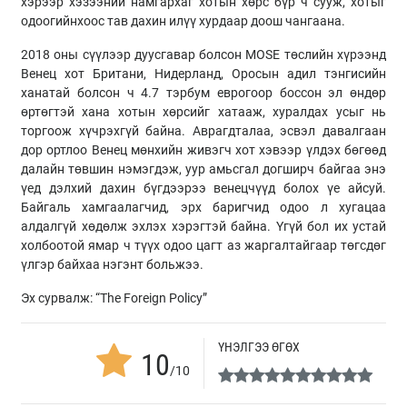
хэрээр хэзээний намгархаг хотын хөрс бүр ч сууж, хотыг
одоогийнхоос тав дахин илүү хурдаар доош чангаана.
2018 оны сүүлээр дуусгавар болсон МОSЕ төслийн хүрээнд
Венец хот Британи, Нидерланд, Оросын адил тэнгисийн
ханатай болсон ч 4.7 тэрбум еврогоор боссон эл өндөр
өртөгтэй хана хотын хөрсийг хатааж, хуралдах усыг нь
торгоож хүчрэхгүй байна. Аврагдталаа, эсвэл давалгаан
дор ортлоо Венец мөнхийн живэгч хот хэвээр үлдэх бөгөөд
далайн төвшин нэмэгдэж, уур амьсгал догширч байгаа энэ
үед дэлхий дахин бүгдээрээ венецчүүд болох үе айсуй.
Байгаль хамгаалагчид, эрх баригчид одоо л хугацаа
алдалгүй хөдөлж эхлэх хэрэгтэй байна. Үгүй бол их устай
холбоотой ямар ч түүх одоо цагт аз жаргалтайгаар төгсдөг
үлгэр байхаа нэгэнт больжээ.
Эх сурвалж: “The Foreign Policy”
ҮНЭЛГЭЭ ӨГӨХ
10
/10