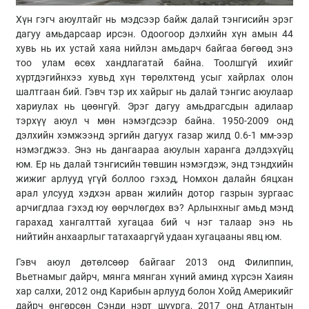
Хүн гэгч аюултайг нь мэдсээр байж далай тэнгисийн эрэг
дагуу амьдарсаар ирсэн. Одоогоор дэлхийн хүн амын 44
хувь нь их устай хаяа нийлэн амьдарч байгаа бөгөөд энэ
тоо улам өсөх хандлагатай байна. Тоолшгүй ихийг
хүртдэгийнхээ хувьд хүн төрөлхтөнд усыг хайрлах олон
шалтгаан бий. Гэвч тэр их хайрыг нь далай тэнгис аюулаар
хариулах нь цөөнгүй. Эрэг дагуу амьдрагсдын адилаар
тэрхүү аюул ч мөн нэмэгдсээр байна. 1950-2009 онд
дэлхийн хэмжээнд эргийн дагуух газар жилд 0.6-1 мм-ээр
нэмэгджээ. Энэ нь дангаараа аюулын харанга дэлдэхүйц
юм. Ер нь далай тэнгисийн төвшин нэмэгдэж, энд тэндхийн
жижиг арлууд үгүй боллоо гэхэд, Номхон далайн бяцхан
арал улсууд хэдхэн арван жилийн дотор газрын зургаас
арчигдлаа гэхэд юу өөрчлөгдөх вэ? Арлынхныг амьд мэнд
гарахад хангалттай хугацаа бий ч нэг талаар энэ нь
нийтийн анхаарлыг татахааргүй удаан хугацааны явц юм.
Гэвч аюул дөтөлсөөр байгааг 2013 онд Филиппин,
Вьетнамыг дайрч, мянга мянган хүний аминд хүрсэн Хаиян
хар салхи, 2012 онд Карибын арлууд болон Хойд Америкийг
дайрч өнгөрсөн Сэнди нэрт шуурга, 2017 онд Атлантын