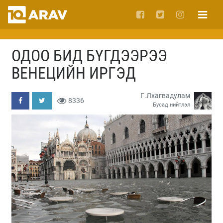
ОДОО БИД БҮГДЭЭРЭЭ
ВЕНЕЦИЙН ИРГЭД
Г.Лхагвадулам
8336
Бусад нийтлэл