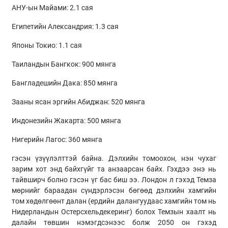
АНУ-ын Майами: 2.1 сая
Египетийн Александрия: 1.3 сая
Японы Токио: 1.1 сая
Таиландын Бангкок: 900 мянга
Бангладешийн Дака: 850 мянга
Зааны ясан эргийн Абиджан: 520 мянга
Индонезийн Жакарта: 500 мянга
Нигерийн Лагос: 360 мянга
гэсэн үзүүлэлттэй байна. Дэлхийн томоохон, нэн чухаг
зарим хот энд байхгүйг та анзаарсан байх. Гэхдээ энэ нь
тайвширч болно гэсэн үг бас биш ээ. Лондон л гэхэд Темза
мөрнийг бараадан сүндэрлэсэн бөгөөд дэлхийн хамгийн
том хөдөлгөөнт далан (ердийн далангуудаас хамгийн том нь
Нидерландын Остерсхельдекеринг) болох Темзын хаалт нь
далайн төвшин нэмэгдсэнээс болж 2050 он гэхэд