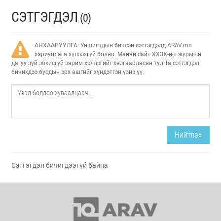
СЭТГЭГДЭЛ
(0)
АНХААРУУЛГА: Уншигчдын бичсэн сэтгэгдэлд ARAV.mn
хариуцлага хүлээхгүй болно. Манай сайт ХХЗХ-ны журмын
дагуу зүй зохисгүй зарим хэллэгийг хязгаарласан тул Та сэтгэгдэл
бичихдээ бусдын эрх ашгийг хүндэтгэн үзнэ үү.
Нийтлэх
Сэтгэгдэл бичигдээгүй байна