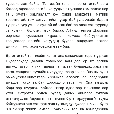
хүрээлэгдэн байна. Тэнгисийн хана нь өртөг ихтэй арга
бөгөөд одоогоор эргийн хотуудыг их уснаас хамгаалах цор
ганц хүчтэй хамгаалалт юм. Харин Манхеттэн мэтийн
хөрөнгөтэй, том хотууд ийм нүсэр байгууламжийг барьж
хүчрэх ч үер усны аюултай айлсан байгаа олон хот сууринд
санхүүгийн боломж үгүй билээ. АНУ-д төвтэй Дэлхийн
өөрчлөлт судлалын хүрээлэн хэмээх байгууллагын
тооцоогоор эргийн хотуудад бууриа өндөрлөх, эргээс
шилжин нүүх гэсэн хоёрхон л зам бий.
Өртөг ихтэй тэнгисийн ханыг анх санаачлан хэрэгжүүлсэн
Нидерландад далайн төвшнөөс нам дор орших эргийн
дагуух газар нутгийг далай тэнгистэй булаалдах хэрэггүй
гэсэн хандлага сүүлийн жилүүдэд газар авчээ. Энэ нь юуны
өмнө үржил шимт газрын хэмжээ багасаж, цаашлаад хүний
амьдран суух талбай хорогдоно гэсэн үг. Энэ түгшүүр
бодитоор нүүрлэж байгаа газар одоогоор Венецээс өөр
үгүй. Острогот болон бусад дайнч аймгаас зугтсан
италичуудын Адриатын тэнгисийн бүлэг арлуудад VI зуунд
байгуулсан энэ хот зуун жил тутамд дунджаар 1.5 инч буюу
3.8 см-ээр живж байгаа. Тэнгисийн төвшин нэмэгдэхийн