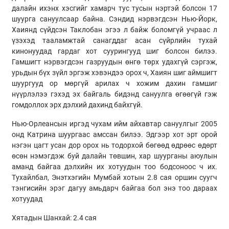
далайн ихэнх хэсгийг хамарч тус тусын нэртэй болсон 17
шуурга сануулсаар байна. Сэндид нэрвэгдсэн Нью-Йорк,
Хаиянд сүйдсэн Таклобан эгээ л байж боломгүй учраас л
үзэхэд тааламжтай санагддаг асан сүйрлийн тухай
кинонуудад гардаг хот суурингууд шиг болсон билээ.
Гамшигт нэрвэгдсэн газруудын өнгө төрх удахгүй сэргэж,
урьдын бүх зүйл эргэж хэвэндээ орох ч, Хаиян шиг аймшигт
шуургууд ор мөргүй арилах ч хожим дахин гамшиг
нүүрлэлээ гэхэд эх байгаль бидэнд сануулга өгөөгүй гэж
гомдоллох эрх дэлхий дахинд байхгүй.
Нью-Орлеансын иргэд чухам ийм айхавтар сануулгыг 2005
онд Катрина шуургаас амссан билээ. Эдгээр хот эрт орой
нэгэн цагт усан дор орох нь тодорхой бөгөөд өдрөөс өдөрт
өсөн нэмэгдэж буй далайн төвшин, хар шуурганы аюулын
аманд байгаа дэлхийн их хотуудын тоо бодсоноос ч их.
Тухайлбал, Энэтхэгийн Мумбай хотын 2.8 сая оршин суугч
тэнгисийн эрэг дагуу амьдарч байгаа бол энэ тоо дараах
хотуудад
Хятадын Шанхай: 2.4 сая