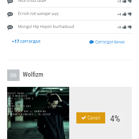
Nice shuu tataR
+3
Ёстой гоё шилдэг шүү
+4
Mongol Hip Hopiin burhaduud
+9
+
17
сэтгэгдэл
Сэтгэгдэл бичих
Wolfizm
06
4%
Санал