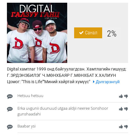
2%
Санал
Digital хамтлаг 1999 онд байгуулагдсан. Хамтлагийн гишүүд:
Г.ЭРДЭНЭБИЛЭГ Ч.МӨНХБАЯР Г.МӨНХБАТ Х.ХАЛИУН
Цомог: "This is Life""Миний хайртай хүмүүс"
Дэлгэрэнгүй
Hetsuu hetsuu
Erka uvgunii duunuud utgaa aldjii neeree Sonshoor
gunshaadahi
Baabar ysi