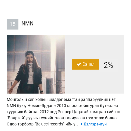
NMN
15
2%
Санал
Монголын хип хопын шилдэг эмэгтэй рэппэрүүдийн нэг
NMN буюу Номин-Эрдэнэ 2010 оноос хойш уран бүтээлээ
туурвиж байгаа. 2012 онд Реппер Цэцэтэй хамтран хийсэн
"Баяртай" дуу нь түүнийг олон таниулсан гэж хэлж болно.
Одоо тэрбээр "Belucci records"-ийн у…
Дэлгэрэнгүй