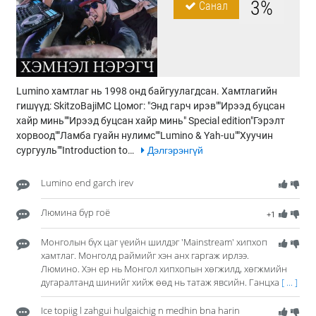
3%
Санал
Lumino хамтлаг нь 1998 онд байгуулагдсан. Хамтлагийн
гишүүд: SkitzoBajiMC Цомог: "Энд гарч ирэв""Ирээд буцсан
хайр минь""Ирээд буцсан хайр минь" Special edition"Гэрэлт
хорвоод""Ламба гуайн нулимс""Lumino & Yah-uu""Хуучин
сургууль""Introduction to…
Дэлгэрэнгүй
Lumino end garch irev
Люмина бүр гоё
+1
Монголын бүх цаг үеийн шилдэг 'Mainstream' хипхоп
хамтлаг. Монголд раймийг хэн анх гаргаж ирлээ.
Люмино. Хэн ер нь Монгол хипхопын хөгжилд, хөгжмийн
дугаралтанд шинийг хийж өөд нь татаж явсийн. Ганцха
[ ... ]
Ice topiig l zahgui hulgaichig n medhin bna harin