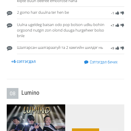
klipte duun deeree emoorose haha
2 gomo hair duulna ter hen be
-1
Uulna ugeldeg baisan odo pop bolson udku bohiin
+7
orgoond nutgin zon olond duuga hurgeheer bolso
bnle
Шалгарсан шалгараагүй та 2 хамгийн шилдэг нь
+9
+
6
сэтгэгдэл
Сэтгэгдэл бичих
Lumino
08