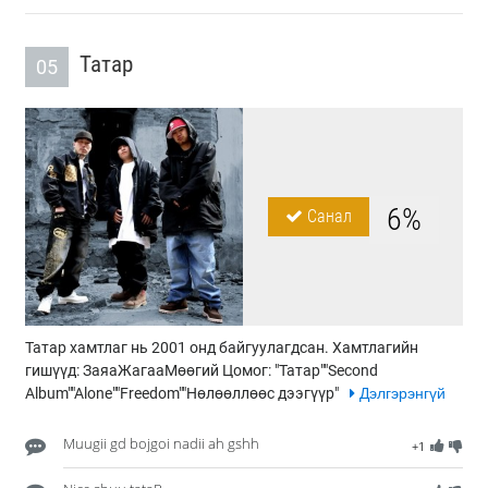
Татар
05
6%
Санал
Татар хамтлаг нь 2001 онд байгуулагдсан. Хамтлагийн
гишүүд: ЗаяаЖагааМөөгий Цомог: "Татар""Second
Album""Alone""Freedom""Нөлөөллөөс дээгүүр"
Дэлгэрэнгүй
Muugii gd bojgoi nadii ah gshh
+1