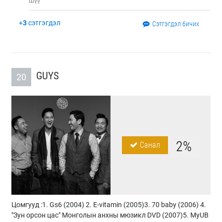
шүү
+
3
сэтгэгдэл
Сэтгэгдэл бичих
GUYS
20
2%
Санал
Цомгууд :1. Gs6 (2004) 2. E-vitamin (2005)3. 70 baby (2006) 4.
"Зун орсон цас" Монголын анхны мюзикл DVD (2007)5. MyUB