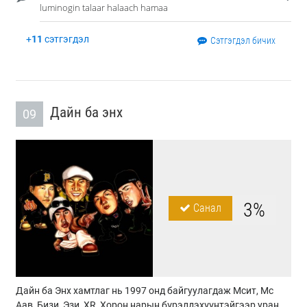
luminogin talaar halaach hamaa
+
11
сэтгэгдэл
Сэтгэгдэл бичих
Дайн ба энх
09
3%
Санал
Дайн ба Энх хамтлаг нь 1997 онд байгуулагдаж Мсит, Мс
Аав, Бизи, Эзи, XR, Хорон нарын бүрэлдэхүүнтэйгээр уран