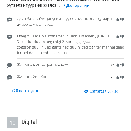
бүтээлээ туурвиж эхэлсэн.
Дэлгэрэнгүй
Дайн ба Энх бүх цаг үеийн түүхэнд Монголын дугаар 1
дүгээр хамтлаг юмаа.
Etseg huu ariun sunsnii neriiin umnuus amen Дайн Ба
Энх udur dutam neg chigt 2 tsomog gargaad
zogsson.suuliin ued gants neg duu hiiged bgn ter manhai geed
ter bol dain ba enh bish shuu.
Жинхэнэ монгол рэпчид шүү
+2
Жинхэнэ Хип Хоп
+1
+
20
сэтгэгдэл
Сэтгэгдэл бичих
Digital
10