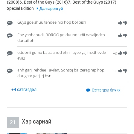
(2008)6. Best of the Guys (2016)7. Best of the Guys (2017)
Special Edition
Дэлгэрэнгүй
Guys goe shuu tehdee hip hop bol bish
Ene yanhanudii BOROO gd duund udii nasaljodch
durtail bhi
odoonii gomo batsaanud ehnii uyee yaj medhevde
+2
evii2
anh garj irehdee Tavilan, Sonsoj bai zereg hip hop
+1
duugaar garj irj bsn
+
4
сэтгэгдэл
Сэтгэгдэл бичих
Хар сарнай
21