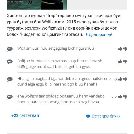
Хип хоп тэр дундаа "Trap" төрлөөр хүч түрэн гарч ирж буй
уран бүтээлч бол Wolfizm юм. 2015 оноос уран бүтээлээ
туурвиж эхэлсэн Wolfizm 2017 онд өөрийн анхны цомог
болох "Нисдэг чоно" цомгийг гаргасан.
Дэлгэрэнгүй
Wolfizm uuriihuu setgegdliig bichihgui shuu
+1
Bolij uz humuusee ta naraas iluug hiisen l bna sh
dd!!ngnige muulhaa l bolicih tgeh uu gyus
Hha tgj ih magtaad bga vandebo cin tgeed haitsin ene
-3
dund alga esgu bl bi harahq bgn bluu hahaha
ene wolfizm tiim shildeg boltsiimuu harin vandebo
-12
handaltaaraa ch sonsogchooroo ch hag bavna
+
22
сэтгэгдэл
Сэтгэгдэл бичих