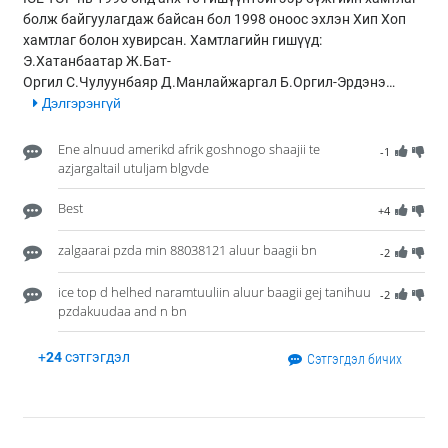
болж байгуулагдаж байсан бол 1998 оноос эхлэн Хип Хоп
хамтлаг болон хувирсан. Хамтлагийн гишүүд:
Э.Хатанбаатар Ж.Бат-
Оргил С.Чулуунбаяр Д.Манлайжаргал Б.Оргил-Эрдэнэ…
Дэлгэрэнгүй
Ene alnuud amerikd afrik goshnogo shaajii te
-1
azjargaltail utuljam blgvde
Best
+4
zalgaarai pzda min 88038121 aluur baagii bn
-2
ice top d helhed naramtuuliin aluur baagii gej tanihuu
-2
pzdakuudaa and n bn
+
24
сэтгэгдэл
Сэтгэгдэл бичих