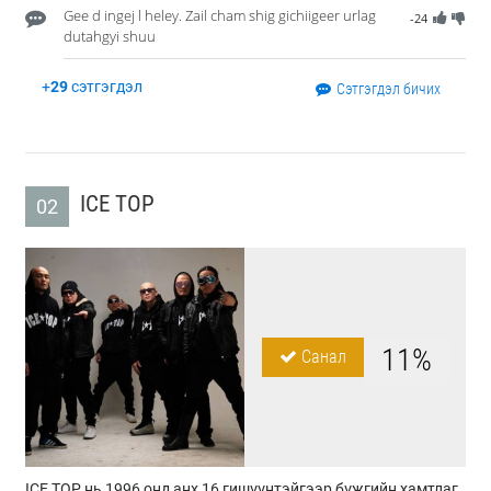
Gee d ingej l heley. Zail cham shig gichiigeer urlag
-24
dutahgyi shuu
+
29
сэтгэгдэл
Сэтгэгдэл бичих
ICE TOP
02
11%
Санал
ICE TOP нь 1996 онд анх 16 гишүүнтэйгээр бүжгийн хамтлаг