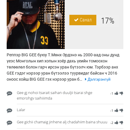
17%
Санал
Реппэр BIG GEE буюу Т.Мөнх-Эрдэнэ нь 2000-аад оны дунд
үеэс Монголын хип хопын хоёр дахь үеийн томоохон
төлөөлөл болон гарч ирсэн уран бүтээлч юм. Тэрбээр анх
GEE гэдэг нэрээр уран бүтээлээ туурвидаг байсан ч 2016
оноос хойш BIG GEE гэх нэрээр уран б…
Дэлгэрэнгүй
Gee gj nohoi tsarait saihan duuljii tsarai shge
-1
emorohgv saihiiimda
Lalar
-1
Gee gichii chamaig jinhene alj chadahiim baina shuuu
-2