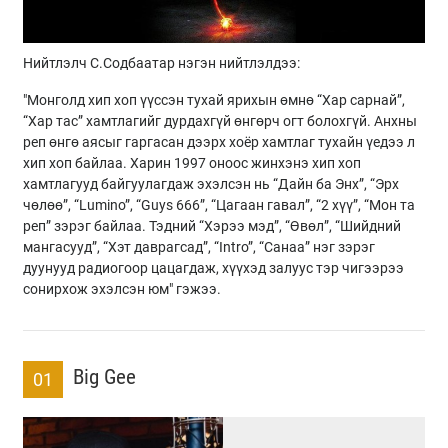
Нийтлэлч С.Содбаатар нэгэн нийтлэлдээ:
"Монголд хип хоп үүссэн тухай ярихын өмнө “Хар сарнай”,
“Хар тас” хамтлагийг дурдахгүй өнгөрч огт болохгүй. Анхны
реп өнгө аясыг гаргасан дээрх хоёр хамтлаг тухайн үедээ л
хип хоп байлаа. Харин 1997 оноос жинхэнэ хип хоп
хамтлагууд байгуулагдаж эхэлсэн нь “Дайн ба Энх”, “Эрх
чөлөө”, “Lumino”, “Guys 666”, “Цагаан гавал”, “2 хүү”, “Мон та
реп” зэрэг байлаа. Тэдний “Хэрээ мэд”, “Өвөл”, “Шийдний
мангасууд”, “Хэт даврагсад”, “Intro”, “Санаа” нэг зэрэг
дуунууд радиогоор цацагдаж, хүүхэд залуус тэр чигээрээ
сонирхож эхэлсэн юм" гэжээ.
Big Gee
01