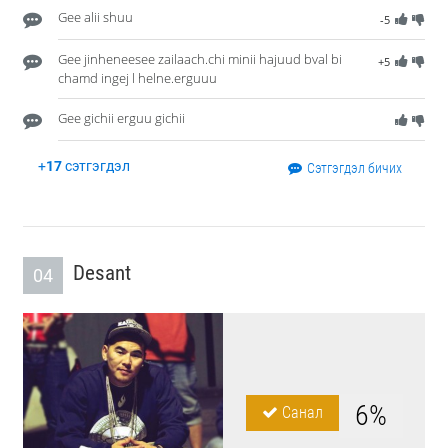
Gee alii shuu
-5
Gee jinheneesee zailaach.chi minii hajuud bval bi
+5
chamd ingej l helne.erguuu
Gee gichii erguu gichii
+
17
сэтгэгдэл
Сэтгэгдэл бичих
Desant
04
6%
Санал