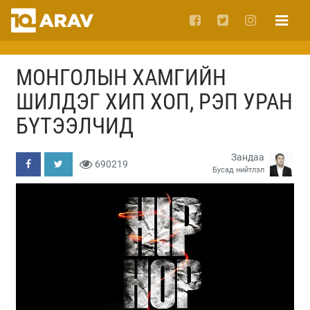
МОНГОЛЫН ХАМГИЙН
ШИЛДЭГ ХИП ХОП, РЭП УРАН
БҮТЭЭЛЧИД
Зандаа
690219
Бусад нийтлэл