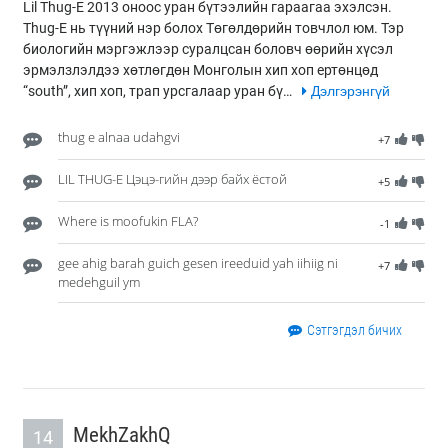
Lil Thug-E 2013 оноос уран бүтээлийн гараагаа эхэлсэн.
Thug-E нь түүний нэр болох Төгөлдөрийн товчлол юм. Тэр
биологийн мэргэжлээр суралцсан боловч өөрийн хүсэл
эрмэлзлэлдээ хөтлөгдөн Монголын хип хоп ертөнцөд
“south”, хип хоп, трап урсгалаар уран бү…
Дэлгэрэнгүй
thug e alnaa udahgvi
+7
LIL THUG-E Цэцэ-гийн дээр байх ёстой
+5
Where is moofukin FLA?
-1
gee ahig barah guich gesen ireeduid yah iihiig ni
+7
medehguil ym
Сэтгэгдэл бичих
MekhZakhQ
14