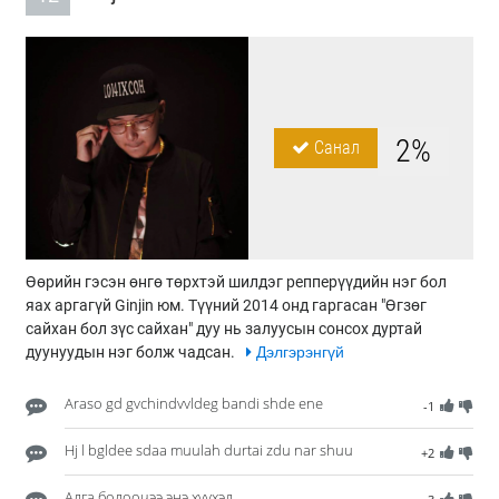
2%
Санал
Өөрийн гэсэн өнгө төрхтэй шилдэг репперүүдийн нэг бол
яах аргагүй Ginjin юм. Түүний 2014 онд гаргасан "Өгзөг
сайхан бол зүс сайхан" дуу нь залуусын сонсох дуртай
дуунуудын нэг болж чадсан.
Дэлгэрэнгүй
Araso gd gvchindvvldeg bandi shde ene
-1
Hj l bgldee sdaa muulah durtai zdu nar shuu
+2
Алга болоочээ энэ хүүхэд