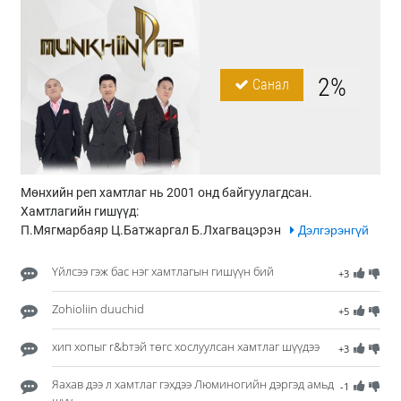
2%
Санал
Мөнхийн реп хамтлаг нь 2001 онд байгуулагдсан.
Хамтлагийн гишүүд:
П.Мягмарбаяр Ц.Батжаргал Б.Лхагвацэрэн
Дэлгэрэнгүй
Үйлсээ гэж бас нэг хамтлагын гишүүн бий
+3
Zohioliin duuchid
+5
хип хопыг r&bтэй төгс хослуулсан хамтлаг шүүдээ
+3
Яахав дээ л хамтлаг гэхдээ Люминогийн дэргэд амьд
-1