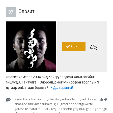
Опозит
07
4%
Санал
Опозит хамтлаг 2004 онд байгуулагдсан.Хамтлагийн
гишүүд:А.ГантулгаГ.ЭнэрэлЦомог:Микрофон тооллын 3
дугаар онЦагаан баавгай
Дэлгэрэнгүй
2 mal tsarailsan uvgung hardo yanhandsor bgad duulad
shaagad bhi ymar sulraltai gulugnvd odoo tetgewerte
garase te tsarai muutai 2 uvgunii porno gdg duu garj 2 gomogii