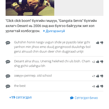
"Click click boom" бүлгийн гишүүн, "Gangsta Servis" бүлгийн
ахлагч Desant нь 2006 онд анх бүлгээ байгуулж хип хоп
урлагтай холбогдсон.
Дэлгэрэнгүй
Guhshin honiii nasgv uvgun shde ye pyazdo lalar gchi
yanhon min jihoo emo duulj gonginood duulohgv bol
genz alnuud chin duun deer chin dugjiraad untjii
Desant alna shuu. Uneniig helehed chi uls bish. Cham
+2
shig gichii udahgui bh
зэвүүн реппер. old school
+7
the best
+8
+
19
сэтгэгдэл
Сэтгэгдэл бичих