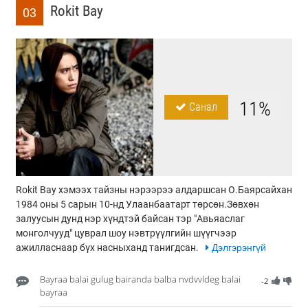
Rokit Bay
03
11%
Санал
Rokit Bay хэмээх тайзны нэрээрээ алдаршсан О.Баярсайхан
1984 оны 5 сарын 10-нд Улаанбаатарт төрсөн.Зөвхөн
залуусын дунд нэр хүндтэй байсан тэр "Авьяаслаг
монголчууд" цуврал шоу нэвтрүүлгийн шүүгчээр
ажилласнаар бүх насныханд танигдсан.
Дэлгэрэнгүй
Bayraa balai gulug bairanda balba nvdvvldeg balai
-2
bayraa