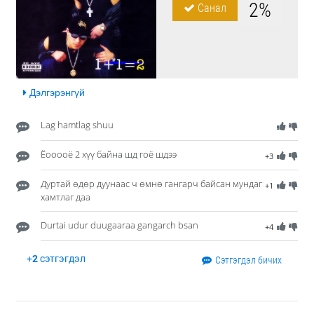
2%
Санал
Дэлгэрэнгүй
Lag hamtlag shuu
Ёооооё 2 хүү байна шд гоё шдээ
+3
Дуртай өдөр дуунаас ч өмнө гангарч байсан мундаг
+1
хамтлаг даа
Durtai udur duugaaraa gangarch bsan
+4
+
2
сэтгэгдэл
Сэтгэгдэл бичих