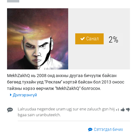
2%
Санал
MekhZakhQ нь 2008 онд анхны дуугаа бичүүлж байсан
бөгөөд тухайн үед "Реклам" нэртэй байсан бол 2013 оноос
тайзны нэрээ өөрчилж "MekhZakhQ" болгосон.
Дэлгэрэнгүй
Lalruudaa negendee uram ugj sur ene zaluuch gsn hiij
+1
bgaa sain uranbuteelch.
Сэтгэгдэл бичих