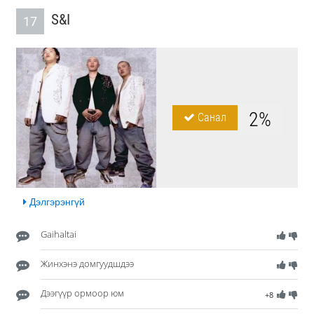
S&I
17
2%
Санал
Дэлгэрэнгүй
Gaihaltai
Жинхэнэ домгуудшдээ
Дээгүүр ормоор юм
+8