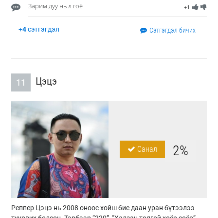
Зарим дуу нь л гоё
+1
+
4
сэтгэгдэл
Сэтгэгдэл бичих
Цэцэ
11
2%
Санал
Реппер Цэцэ нь 2008 оноос хойш бие даан уран бүтээлээ