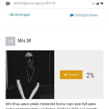
arai hoiguuruu gui yu ehni 3t
+1
+
5
сэтгэгдэл
Сэтгэгдэл бичих
Mrs.M
18
2%
Санал
Mrs.M нь шинэ үеийн төлөөлөл болон гарч ирж буй цөөн