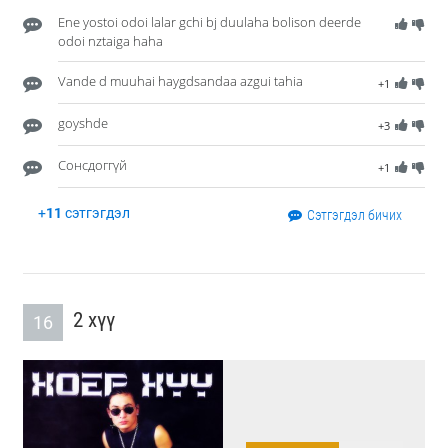
Ene yostoi odoi lalar gchi bj duulaha bolison deerde
odoi nztaiga haha
Vande d muuhai haygdsandaa azgui tahia
+1
goyshde
+3
Сонсдоггүй
+1
+
11
сэтгэгдэл
Сэтгэгдэл бичих
2 хүү
16