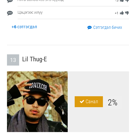
-3
Цэцэгээс илүү
+1
+
6
сэтгэгдэл
Сэтгэгдэл бичих
Lil Thug-E
13
2%
Санал