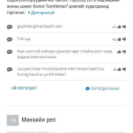
хэдэн рэппэрүүдийн нэг билээ. Тэрбээр 2016 онд өөрийн
анхны цомог болох "Gentleman" цомгийг худалдаанд
гаргасан.
Дэлгэрэнгүй
goyshde giinahdaach sain
+1
Гоё шд.
+2
Яаж олигтой гийнаж сурах вэ гэдэг л байна реп чамд
ахдана өлөгчин минь
Uuuyee hulan hna bnaa?ene mtin hmses hawi iluu
-6
huniig haschar yu blhiimbe?
+
3
сэтгэгдэл
Сэтгэгдэл бичих
Мөнхийн реп
19