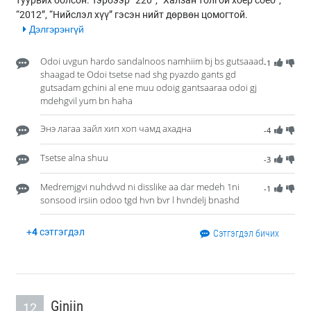
туурвих болсон. Тэрбээр “220”, “Халзан толгой хоёр соёо”,
“2012”, “Нийслэл хүү” гэсэн нийт дөрвөн цомогтой.
Дэлгэрэнгүй
Odoi uvgun hardo sandalnoos namhiim bj bs gutsaaad
-1
shaagad te Odoi tsetse nad shg pyazdo gants gd
gutsadam gchini al ene muu odoig gantsaaraa odoi gj
mdehgvil yum bn haha
Энэ лагаа зайл хип хоп чамд ахадна
-4
Tsetse alna shuu
-3
Medremjgvi nuhdvvd ni disslike aa dar medeh 1ni
-1
sonsood irsiin odoo tgd hvn bvr l hvndelj bnashd
+
4
сэтгэгдэл
Сэтгэгдэл бичих
Ginjin
12