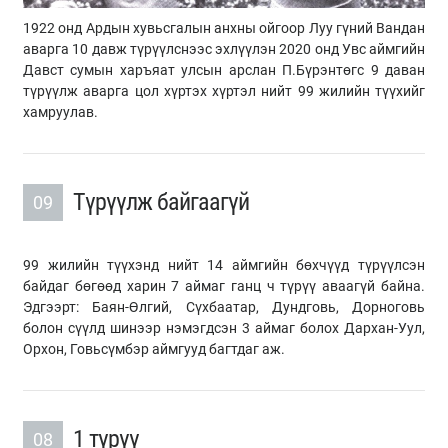
1922 онд Ардын хувьсгалын анхны ойгоор Луу гүний Вандан
аварга 10 давж түрүүлснээс эхлүүлэн 2020 онд Увс аймгийн
Давст сумын харъяат улсын арслан П.Бүрэнтөгс 9 даван
түрүүлж аварга цол хүртэх хүртэл нийт 99 жилийн түүхийг
хамруулав.
Түрүүлж байгаагүй
09
99 жилийн түүхэнд нийт 14 аймгийн бөхчүүд түрүүлсэн
байдаг бөгөөд харин 7 аймаг ганц ч түрүү аваагүй байна.
Эдгээрт: Баян-Өлгий, Сүхбаатар, Дундговь, Дорноговь
болон сүүлд шинээр нэмэгдсэн 3 аймаг болох Дархан-Уул,
Орхон, Говьсүмбэр аймгууд багтдаг аж.
1 түрүү
08