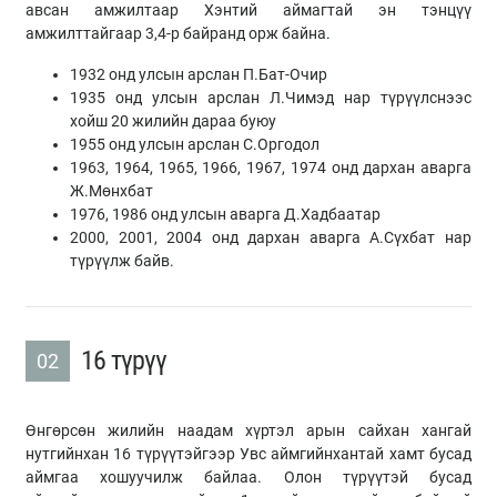
авсан амжилтаар Хэнтий аймагтай эн тэнцүү
амжилттайгаар 3,4-р байранд орж байна.
1932 онд улсын арслан П.Бат-Очир
1935 онд улсын арслан Л.Чимэд нар түрүүлснээс
хойш 20 жилийн дараа буюу
1955 онд улсын арслан С.Оргодол
1963, 1964, 1965, 1966, 1967, 1974 онд дархан аварга
Ж.Мөнхбат
1976, 1986 онд улсын аварга Д.Хадбаатар
2000, 2001, 2004 онд дархан аварга А.Сүхбат нар
түрүүлж байв.
16 түрүү
02
Өнгөрсөн жилийн наадам хүртэл арын сайхан хангай
нутгийнхан 16 түрүүтэйгээр Увс аймгийнхантай хамт бусад
аймгаа хошуучилж байлаа. Олон түрүүтэй бусад