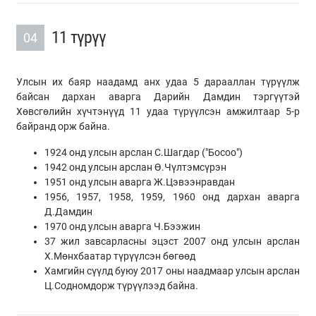
11 түрүү
04
Улсын их баяр наадамд анх удаа 5 дарааллан түрүүлж
байсан дархан аварга Дарийн Дамдин тэргүүтэй
Хөвсгөлийн хүчтэнүүд 11 удаа түрүүлсэн амжилтаар 5-р
байранд орж байна.
1924 онд улсын арслан С.Шагдар ("Босоо")
1942 онд улсын арслан Ө.Чүлтэмсүрэн
1951 онд улсын аварга Ж.Цэвээнравдан
1956, 1957, 1958, 1959, 1960 онд дархан аварга
Д.Дамдин
1970 онд улсын аварга Ч.Бээжин
37 жил завсарласны эцэст 2007 онд улсын арслан
Х.Мөнхбаатар түрүүлсэн бөгөөд
Хамгийн сүүлд буюу 2017 оны наадмаар улсын арслан
Ц.Содномдорж түрүүлээд байна.