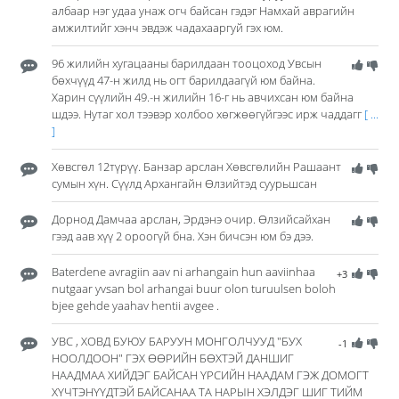
албаар нэг удаа унаж огч байсан гэдэг Намхай аврагийн
амжилтийг хэнч эвдэж чадахааргуй гэх юм.
96 жилийн хугацааны барилдаан тооцоход Увсын
бөхчүүд 47-н жилд нь огт барилдаагүй юм байна.
Харин сүүлийн 49.-н жилийн 16-г нь авчихсан юм байна
шдээ. Нутаг хол тээвэр холбоо хөгжөөгүйгээс ирж чаддагг
[ ...
]
Хөвсгөл 12түрүү. Банзар арслан Хөвсгөлийн Рашаант
сумын хүн. Сүүлд Архангайн Өлзийтэд суурьшсан
Дорнод Дамчаа арслан, Эрдэнэ очир. Өлзийсайхан
гээд аав хүү 2 ороогүй бна. Хэн бичсэн юм бэ дээ.
Baterdene avragiin aav ni arhangain hun aaviinhaa
+3
nutgaar yvsan bol arhangai buur olon turuulsen boloh
bjee gehde yaahav hentii avgee .
УВС , ХОВД БУЮУ БАРУУН МОНГОЛЧУУД "БУХ
-1
НООЛДООН" ГЭХ ӨӨРИЙН БӨХТЭЙ ДАНШИГ
НААДМАА ХИЙДЭГ БАЙСАН ҮРСИЙН НААДАМ ГЭЖ ДОМОГТ
ХҮЧТЭНҮҮДТЭЙ БАЙСАНАА ТА НАРЫН ХЭЛДЭГ ШИГ ТИЙМ