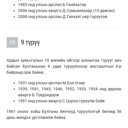
1985 онд улсын арслан Б.Ганбаатар
2006 онд улсын аварга Д.Сумъяабазар (10 давсан)
2008 онд улсын арслан Д.Ганхуяг нар түрүүлэв.
9 түрүү
05
Ардын хувьсгалын 10 жилийн ойгоор анхныгаа түрүүг авч
байсан Булганыхан 9 удаа түрүүлснээр жагсаалтын 6-р
байранд орж байна.
1931 онд улсын арслан М.Бэх-Очир
1939, 1941, 1945, 1946, 1952, 1953, 1954 онд дархан
аварга Б.Түвдэндорж
1961 онд улсын аварга С.Цэрэн түрүүлж байв.
1961 оноос хойш Булганы бөхчүүд түрүүлээгүй бөгөөд 56
дахь жилдээ үргэлжилж байна.