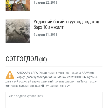
1 сарын 22, 2018
Үндэсний бөхийн түүхэнд эвдэхэд
бэрх 10 амжилт
9 сарын 11, 2018
СЭТГЭГДЭЛ
(46)
АНХААРУУЛГА: Уншигчдын бичсэн сэтгэгдэлд ARAV.mn
хариуцлага хүлээхгүй болно. Манай сайт ХХЗХ-ны журмын
дагуу зүй зохисгүй зарим хэллэгийг хязгаарласан тул Та сэтгэгдэл
бичихдээ бусдын эрх ашгийг хүндэтгэн үзнэ үү.