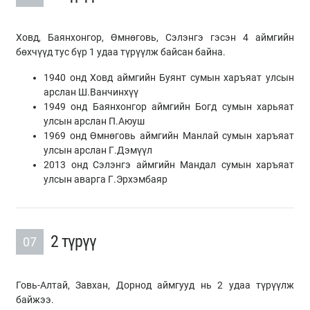
Ховд, Баянхонгор, Өмнөговь, Сэлэнгэ гэсэн 4 аймгийн
бөхчүүд тус бүр 1 удаа түрүүлж байсан байна.
1940 онд Ховд аймгийн Буянт сумын харъяат улсын
арслан Ш.Ванчинхүү
1949 онд Баянхонгор аймгийн Богд сумын харьяат
улсын арслан П.Аюуш
1969 онд Өмнөговь аймгийн Манлай сумын харъяат
улсын арслан Г.Дэмүүл
2013 онд Сэлэнгэ аймгийн Мандал сумын харъяат
улсын аварга Г.Эрхэмбаяр
2 түрүү
07
Говь-Алтай, Завхан, Дорнод аймгууд нь 2 удаа түрүүлж
байжээ.