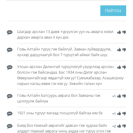
Нийтлэх
Шагдар арслан 13 давж түрүүлсэн уул нь аварга эсвэл
дархан аварга авах л хүн дээ
Говь-Алтайн түрүү гэж байхгүй. Завхан луйвардуулж,
хүчээр даруулаагүй бол 7 түрүүтэй аймаг байх шүү.
Улсын арслан Далантай түрүүлээгүй үзүүрлээд арслан
болсон гэж байсандаа. Бас 1934 оны Дэлэг арслан
Өвөрхангайгаар явдаггүй юм уу? Сумъяабазар, Асашёорюү
нарын нагац өвөө гэх юм уу. Ээжийн талын хүн
Говь-Алтайн Батсуурь аврага бол Завханы гэж
+1
цоллуулж байлаа
1921 оны түрүүг яагаад тооцохгүй байгаа юм бэ
+1
Баяд бох Намхай аврагийг давсан гэж худлаа байх
+2
алдарт Намхай аврага чинь ахдаа нэг туруу огох гэж