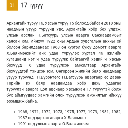
17 түрүү
01
Архангайн түрүү 16, Увсын түрүү 15 болоод байсан 2018 оны
наадмын үзүүр түрүүнд Увс, Архангайн хоёр бөх үлдэж,
улсын арслан Н.Батсуурь улсын аварга Санжаадамбыг
хаясан юм. Ийнхүү 1922 оны Ардын хувсгалын анхны ой
болсон барилдаанаас 1968 он хүртэл буюу домогт аварга
Х.Баянмөнхийг анх удаа түрүүлэх хүртэл 46 жилийн
хугацаанд нэг ч удаа түрүүлж байгаагүй хэдий ч Увсын
бөхчүүд 16 удаа түрүүлсэн амжилтаар Архангайн
бөхчүүдтэй тэнцсэн юм. Өнгөрсөн жилийн баяр наадмаар
үзүүр түрүүнд П.Бүрэнтөгс Н.Батсуурь аваргаар ес даван
Төрийн их баяр наадамдаа хоёр дахь удаагаа
түрүүлэн аварга цол авснаар Увсынхан 17 түрүүтэй болж
бүх аймгуудаас хамгийн олон түрүүлсэн амжилтыг ийнхүү
эзэмшиж байна.
1968, 1971, 1972, 1973, 1975, 1977, 1979, 1981, 1982,
1987 онд дархан аварга Х.Баянмөнх
1991 онд улсын аварга О.Балжинням