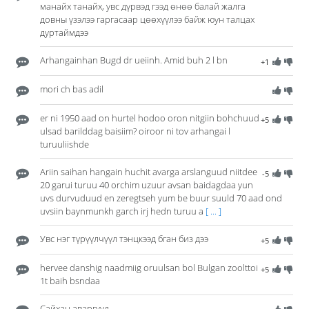
манайх танайх, увс дүрвэд гээд өнөө балай жалга
довны үзэлээ гаргасаар цөөхүүлээ байж юун талцах
дуртаймдээ
Arhangainhan Bugd dr ueiinh. Amid buh 2 l bn
+1
mori ch bas adil
er ni 1950 aad on hurtel hodoo oron nitgiin bohchuud
+5
ulsad barilddag baisiim? oiroor ni tov arhangai l
turuuliishde
Ariin saihan hangain huchit avarga arslanguud niitdee
-5
20 garui turuu 40 orchim uzuur avsan baidagdaa yun
uvs durvuduud en zeregtseh yum be buur suuld 70 aad ond
uvsiin baynmunkh garch irj hedn turuu a
[ ... ]
Увс нэг түрүүлчүүл тэнцкээд бган биз дээ
+5
hervee danshig naadmiig oruulsan bol Bulgan zoolttoi
+5
1t baih bsndaa
Сайхан аваргууд