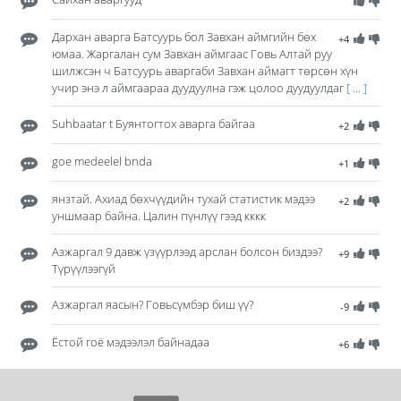
Дархан аварга Батсуурь бол Завхан аймгийн бөх
+4
юмаа. Жаргалан сум Завхан аймгаас Говь Алтай руу
шилжсэн ч Батсуурь аваргаби Завхан аймагт төрсөн хүн
учир энэ л аймгаараа дуудуулна гэж цолоо дуудуулдаг
[ ... ]
Suhbaatar t Буянтогтох аварга байгаа
+2
goe medeelel bnda
+1
янзтай. Ахиад бөхчүүдийн тухай статистик мэдээ
+2
уншмаар байна. Цалин пүнлүү гээд кккк
Азжаргал 9 давж үзүүрлээд арслан болсон биздээ?
+9
Түрүүлээгүй
Азжаргал яасын? Говьсүмбэр биш үү?
-9
Ёстой гоё мэдээлэл байнадаа
+6