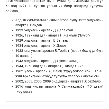
аймгийнхнаас ялгаатай нь 1 хүний давамгайлал байхгүй
бөгөөд нийт 11 хүчтэн улсын их баяр наадамд түрүүлж
байжээ.
Ардын хувьсгалын анхны ойгоор буюу 1922 онд улсын
аварга Г.Вандан
1923 онд улсын арслан Д.Далантай
1926, 1927 онд даян аварга Н.Жамъян ("Буур")
1929 онд улсын арслан Б.Банзар
1934 онд улсын арслан Х.Дэлэг
1938 онд улсын арслан Б.Төрбат (дээрх бөхчүүд бүгд
10 давсан)
1943 онд улсын арслан Д.Лувсанжамц
1944, 1950 онд даян аварга Ц.Чимэд-Очир
1962 улсын арслан Д.Жамц түрүүлснээс хойш яг 40
жил Архангайн бөхчүүд түрүүлж үзээгүй байсан юм.
2002, 2003, 2005, 2009 онд дархан аварга Г.Өсөхбаяр
2016 онд улсын аварга Ч.Санжаадамба (10 давж)
түрүүлжээ.