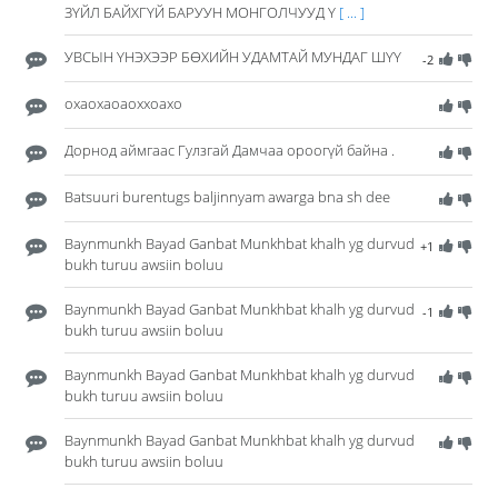
ЗҮЙЛ БАЙХГҮЙ БАРУУН МОНГОЛЧУУД Ү
[ ... ]
УВСЫН ҮНЭХЭЭР БӨХИЙН УДАМТАЙ МУНДАГ ШҮҮ
-2
охаохаоаоххоахо
Дорнод аймгаас Гулзгай Дамчаа ороогүй байна .
Batsuuri burentugs baljinnyam awarga bna sh dee
Baynmunkh Bayad Ganbat Munkhbat khalh yg durvud
+1
bukh turuu awsiin boluu
Baynmunkh Bayad Ganbat Munkhbat khalh yg durvud
-1
bukh turuu awsiin boluu
Baynmunkh Bayad Ganbat Munkhbat khalh yg durvud
bukh turuu awsiin boluu
Baynmunkh Bayad Ganbat Munkhbat khalh yg durvud
bukh turuu awsiin boluu