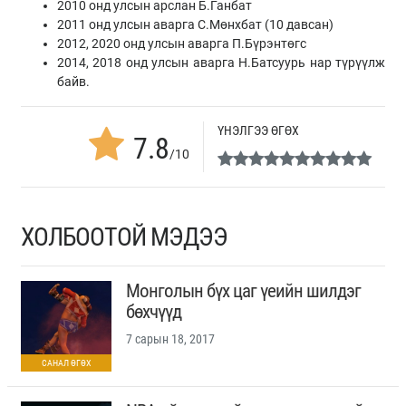
2010 онд улсын арслан Б.Ганбат
2011 онд улсын аварга С.Мөнхбат (10 давсан)
2012, 2020 онд улсын аварга П.Бүрэнтөгс
2014, 2018 онд улсын аварга Н.Батсуурь нар түрүүлж
байв.
ҮНЭЛГЭЭ ӨГӨХ
7.8
/10
ХОЛБООТОЙ МЭДЭЭ
Монголын бүх цаг үеийн шилдэг
бөхчүүд
7 сарын 18, 2017