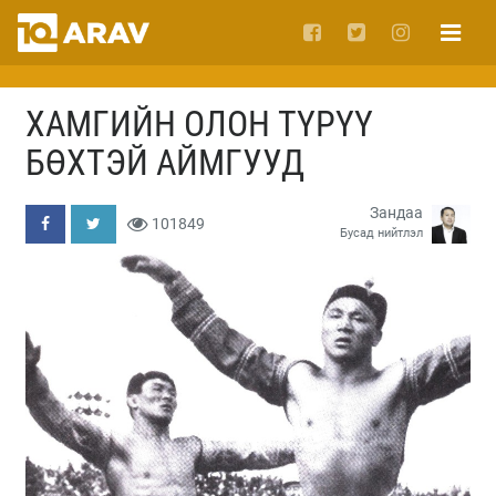
ХАМГИЙН ОЛОН ТҮРҮҮ
БӨХТЭЙ АЙМГУУД
Зандаа
101849
Бусад нийтлэл