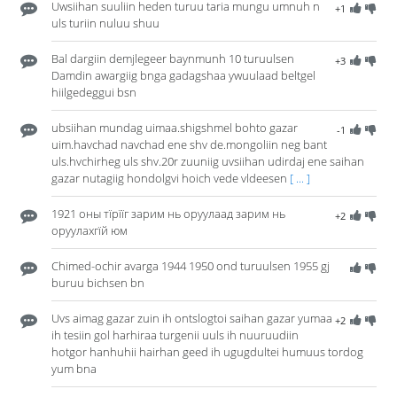
Uwsiihan suuliin heden turuu taria mungu umnuh n
+1
uls turiin nuluu shuu
Bal dargiin demjlegeer baynmunh 10 turuulsen
+3
Damdin awargiig bnga gadagshaa ywuulaad beltgel
hiilgedeggui bsn
ubsiihan mundag uimaa.shigshmel bohto gazar
-1
uim.havchad navchad ene shv de.mongoliin neg bant
uls.hvchirheg uls shv.20r zuuniig uvsiihan udirdaj ene saihan
gazar nutagiig hondolgvi hoich vede vldeesen
[ ... ]
1921 оны тїрїїг зарим нь оруулаад зарим нь
+2
оруулахгїй юм
Chimed-ochir avarga 1944 1950 ond turuulsen 1955 gj
buruu bichsen bn
Uvs aimag gazar zuin ih ontslogtoi saihan gazar yumaa
+2
ih tesiin gol harhiraa turgenii uuls ih nuuruudiin
hotgor hanhuhii hairhan geed ih ugugdultei humuus tordog
yum bna