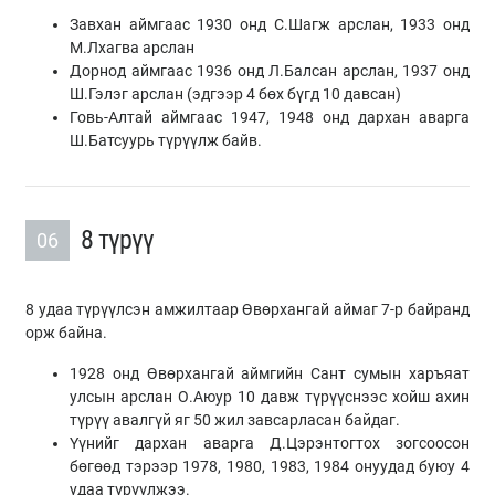
Завхан аймгаас 1930 онд С.Шагж арслан, 1933 онд
М.Лхагва арслан
Дорнод аймгаас 1936 онд Л.Балсан арслан, 1937 онд
Ш.Гэлэг арслан (эдгээр 4 бөх бүгд 10 давсан)
Говь-Алтай аймгаас 1947, 1948 онд дархан аварга
Ш.Батсуурь түрүүлж байв.
8 түрүү
06
8 удаа түрүүлсэн амжилтаар Өвөрхангай аймаг 7-р байранд
орж байна.
1928 онд Өвөрхангай аймгийн Сант сумын харъяат
улсын арслан О.Аюур 10 давж түрүүснээс хойш ахин
түрүү авалгүй яг 50 жил завсарласан байдаг.
Үүнийг дархан аварга Д.Цэрэнтогтох зогсоосон
бөгөөд тэрээр 1978, 1980, 1983, 1984 онуудад буюу 4
удаа түрүүлжээ.