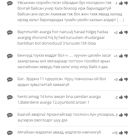
Увсынхан оорийн гэсэн ойрадын бух ноолдоон гэж
-1
бохтэй байсан учир Халх бохоор ирж барилддаггуй
байсан.анх ирсэн лхамжав гэж бох жин тээж яваад халхад
ирээд хальт барилдахдаа тухайн уеийн халхын алдарт
[ ... ]
Baynmunkh avarga hor nairuulj haraal hiilgej hadaa
+2
avargiig shorond hiij bj hed turuulsen shudargaar
barildsan bol dorvoduud 3 turuutei l bh blaa
Бөхчүүд түүхээ мэддэг бол ч ..... хуучин цагийн засаг
+1
захиргааны хил хязгаараар тогтоон тоолбол арын
хангайнхан хөвүүд /төв халх/ илүү илүү байх л даа.
Бат- Эрдэнэ 11 түрүүлсэн. Нууц товчооны ой бол
+3
ардын хувьсгалтай хамаагүй
hentii aimag 14 tvrvv awsan bna.samdan avarga
-2
1,Baterdene avarga 12,oyunbold arslan 1
Баагий аваргыг Архангайгаар тоолооч.Хүн улсаараа,
-7
эцгээрээ овоглодог шүү дээ
Аятайхан мэдээлэл аваад, мэдлэгээ нэмчихгүй
+15