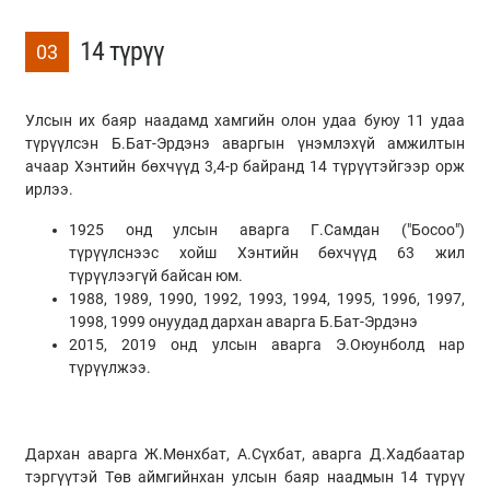
14 түрүү
03
Улсын их баяр наадамд хамгийн олон удаа буюу 11 удаа
түрүүлсэн Б.Бат-Эрдэнэ аваргын үнэмлэхүй амжилтын
ачаар Хэнтийн бөхчүүд 3,4-р байранд 14 түрүүтэйгээр орж
ирлээ.
1925 онд улсын аварга Г.Самдан ("Босоо")
түрүүлснээс хойш Хэнтийн бөхчүүд 63 жил
түрүүлээгүй байсан юм.
1988, 1989, 1990, 1992, 1993, 1994, 1995, 1996, 1997,
1998, 1999 онуудад дархан аварга Б.Бат-Эрдэнэ
2015, 2019 онд улсын аварга Э.Оюунболд нар
түрүүлжээ.
Дархан аварга Ж.Мөнхбат, А.Сүхбат, аварга Д.Хадбаатар
тэргүүтэй Төв аймгийнхан улсын баяр наадмын 14 түрүү