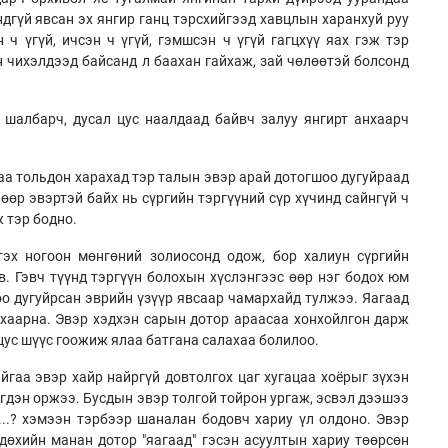
дгүй явсан эх янгир ганц тэрсхийгээд хавцлын харанхуй руу
 ч үгүй, ичсэн ч үгүй, гэмшсэн ч үгүй гагцхүү яах гэж тэр
н чихэлдээд байсанд л баахан гайхаж, зай чөлөөтэй болсонд
 шалбарч, дусал цус наалдаад байвч залуу янгирт анхаарч
аа тольдон харахад тэр талын эвэр арай дотогшоо дугуйраад
өөр эвэртэй байх нь сүргийн тэргүүний сүр хүчинд сайнгүй ч
ж тэр бодно.
тэх ногоон мөнгөний золиосонд одож, бор халиун сүргийн
в. Гэвч түүнд тэргүүн болохын хүслэнгээс өөр нэг бодох юм
оо дугуйрсан эврийн үзүүр явсаар чамархайд тулжээ. Яагаад
ухаарна. Эвэр хэдхэн сарын дотор араасаа хонхойлгон дарж
 цус шүүс гоожиж ялаа батгана салахаа болилоо.
йгаа эвэр хайр найргүй довтолгох цаг хугацаа хоёрыг зүхэн
гдэн оржээ. Бусдын эвэр толгой тойрон ургаж, эсвэл дээшээ
..? хэмээн тэрбээр шаналан бодовч хариу үл олдоно. Эвэр
вдөхийн манан дотор "яагаад" гэсэн асуултын хариу төөрсөн