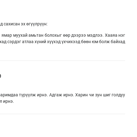
д сахисан эх өгүүлрүүн:
ямар муухай амьтан болохыг өөр дээрээ мэдлээ. Хааяа нэг
хад сэрдэг атлаа хүний хүүхэд үхчихээд бөөн юм болж байхад
о
заримдаа түрүүлж ирнэ. Адгаж ирнэ. Харин чи зун шиг голдуу
л ирнэ.