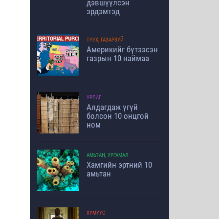
дэвшүүлсэн
эрдэмтэд
ТҮҮХ, ГАЗАРЗҮЙ
Америкийг бүтээсэн
газрын 10 наймаа
УРЛАГ
Алдагдаж үгүй
болсон 10 онцгой
ном
АМЬТАН, УРГАМАЛ
Хамгийн эртний 10
амьтан
ХҮМҮҮС