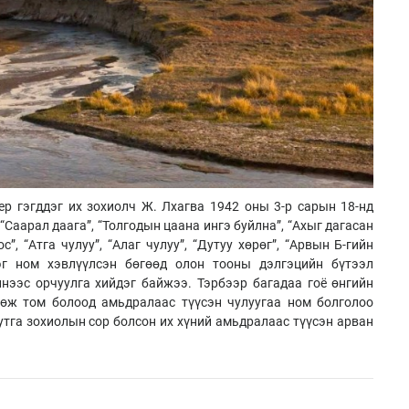
р гэгддэг их зохиолч Ж. Лхагва 1942 оны 3-р сарын 18-нд
Саарал даага”, “Толгодын цаана ингэ буйлна”, “Ахыг дагасан
с”, “Атга чулуу”, “Алаг чулуу”, “Дутуу хөрөг”, “Арвын Б-гийн
рэг ном хэвлүүлсэн бөгөөд олон тооны дэлгэцийн бүтээл
элнээс орчуулга хийдэг байжээ. Тэрбээр багадаа гоё өнгийн
сөж том болоод амьдралаас түүсэн чулуугаа ном болголоо
утга зохиолын сор болсон их хүний амьдралаас түүсэн арван