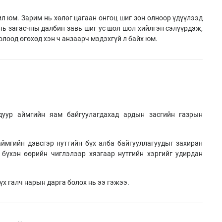
ил юм. Зарим нь хөлөг цагаан онгоц шиг зон олноор үдүүлээд
нь загасчны далбин завь шиг ус шол шол хийлгэн сэлүүрдэж,
олоод өгөхөд хэн ч анзаарч мэдэхгүй л байх юм.
дуур аймгийн яам байгуулагдахад ардын засгийн газрын
ийн дэвсгэр нутгийн бүх алба байгууллагуудыг захиран
бүхэн өөрийн чиглэлээр хязгаар нутгийн хэргийг удирдан
 галч нарын дарга болох нь ээ гэжээ.