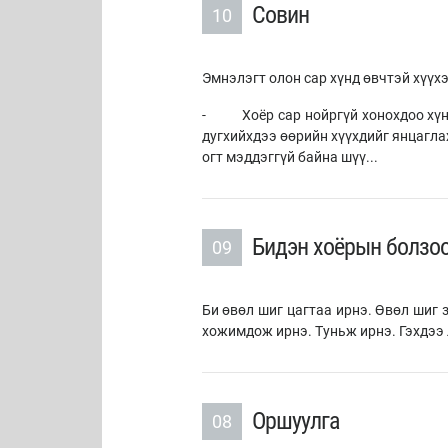
Совин
10
Эмнэлэгт олон сар хүнд өвчтэй хүүхэ
- Хоёр сар нойргүй хонохдоо хүн 
дугхийхдээ өөрийн хүүхдийг янцагла
огт мэддэггүй байна шүү...
Бидэн хоёрын болзо
09
Би өвөл шиг цагтаа ирнэ. Өвөл шиг 
хожимдож ирнэ. Туньж ирнэ. Гэхдээ 
Оршуулга
08