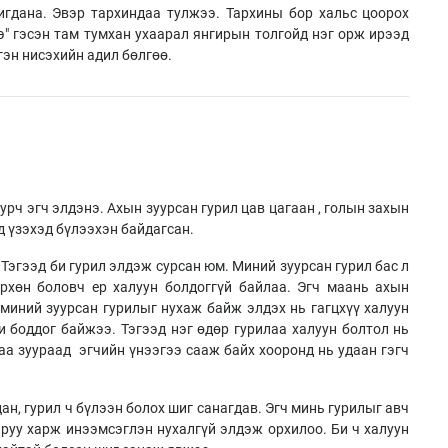
игдана. Эвэр тархиндаа тулжээ. Тархины бор хальс цоорох
э" гэсэн там тумхан ухаарал янгирын толгойд нэг орж ирээд
гэн нисэхийн адил бөлгөө.
урч эгч элдэнэ. Ахын зуурсан гурил цав цагаан , голын захын
д үзэхэд бүлээхэн байдагсан.
 Тэгээд би гурил элдэж сурсан юм. Миний зуурсан гурил бас л
рхөн боловч ер халуун болдоггүй байлаа. Эгч маань ахын
 миний зуурсан гурилыг нухаж байж элдэх нь гагцхүү халуун
и боддог байжээ. Тэгээд нэг өдөр гурилаа халуун болтол нь
аа зуураад эгчийн үнээгээ сааж байх хооронд нь удаан гэгч
ан, гурил ч бүлээн болох шиг санагдав. Эгч минь гурилыг авч
 руу харж инээмсэглэн нухалгүй элдэж орхилоо. Би ч халуун