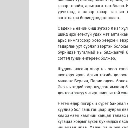
газар товойж, арьс загатнах болов.
үрчихээд л ээвэр газар тагшин т
загатнахаа болиод өвдөж эхлэв.
Өвдөх нь өвчин биш зүгээр л нэг хү
шийд ирж өгөхгүй удах мэт аятайхан
арьс нимгэрсээр хоёр хөөрхөн эвэр
гадарлан урт сүрлэг эвэртэй болохы
бүрийдээ тугалмай нь бяджаагүй 
сэтгэл гунин өнгөрөөх болжээ.
Шүдлэн насанд эвэр нь овоо хэвэ
шовхорч ирэв. Аргил тэхийн долоон 
мялааж Берлин, Парис одсон болохо
Энэ нь хэдийвээр шүдлэн ямаанд ба
донтсон залуу янгирт шившигтэй са
Нэгэн өдөр янгирын сүрэг байрлал
хуулиар бол ганц ганцаар цувран яв
юм хэмээн хамгийн хавцал талаас н
хугацаа хоёрыг зүхэн бухимдаж явса
чинэрээд ирэв. Хадан хана руу ха