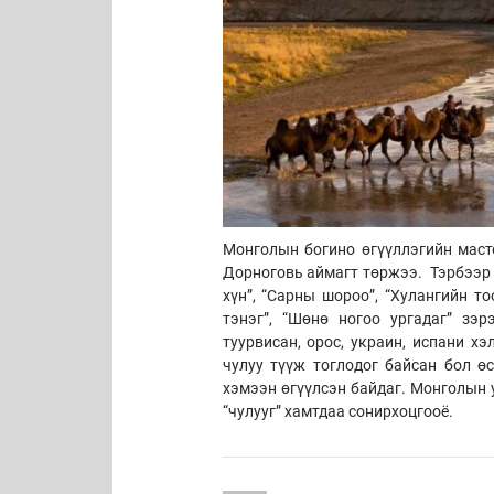
Монголын богино өгүүллэгийн масте
Дорноговь аймагт төржээ. Тэрбээр “
хүн”, “Сарны шороо”, “Хулангийн тоо
тэнэг”, “Шөнө ногоо ургадаг” зэ
туурвисан, орос, украин, испани х
чулуу түүж тоглодог байсан бол ө
хэмээн өгүүлсэн байдаг. Монголын 
“чулууг” хамтдаа сонирхоцгооё.