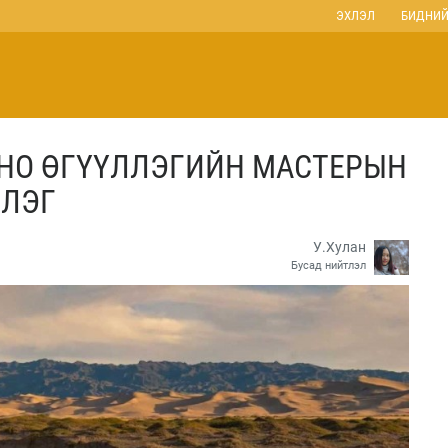
ЭХЛЭЛ
БИДНИЙ
НО ӨГҮҮЛЛЭГИЙН МАСТЕРЫН
ЛЛЭГ
У.Хулан
Бусад нийтлэл