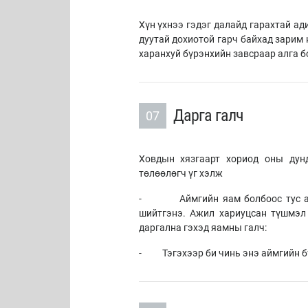
Хүн үхнээ гэдэг далайд гарахтай ад
дуутай дохиотой гарч байхад зарим 
харанхуй бүрэнхийн завсраар алга б
Дарга галч
07
Ховдын хязгаарт хориод оны дун
төлөөлөгч үг хэлж
- Аймгийн яам болбоос тус аймг
шийтгэнэ. Ажил хариуцсан түшмэл 
даргална гэхэд яамны галч:
- Тэгэхээр би чинь энэ аймгийн бүх