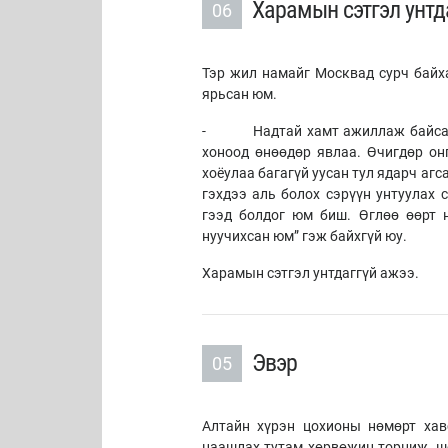
Харамын сэтгэл унтд
06
Тэр жил намайг Москвад сурч байх
ярьсан юм.
- Надтай хамт ажиллаж байсан н
хоноод өнөөдөр явлаа. Өчигдөр он
хоёулаа багагүй уусан тул ядарч агс
гэхдээ аль болох сэрүүн унтуулах 
гээд болдог юм биш. Өглөө өөрт 
нуучихсан юм” гэж байхгүй юу.
Харамын сэтгэл унтдаггүй ажээ.
Эвэр
05
Алтайн хүрэн цохионы нөмөрт хав
наашлах тутам хөрвөжин торниж, шө