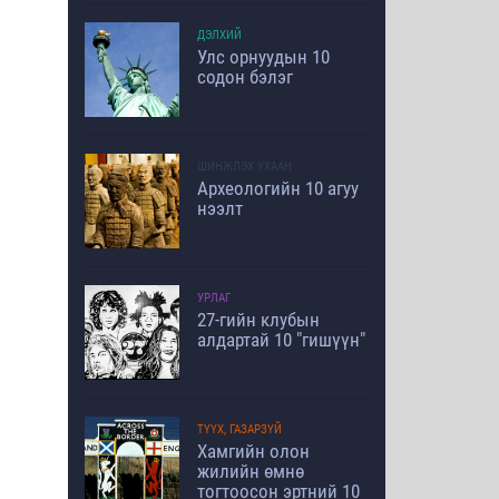
ДЭЛХИЙ
Улс орнуудын 10
содон бэлэг
ШИНЖЛЭХ УХААН
Археологийн 10 агуу
нээлт
УРЛАГ
27-гийн клубын
алдартай 10 "гишүүн"
ТҮҮХ, ГАЗАРЗҮЙ
Хамгийн олон
жилийн өмнө
тогтоосон эртний 10