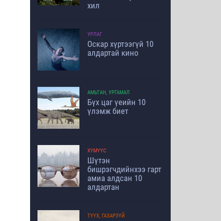
хил
УРЛАГ
Оскар хүртээгүй 10
алдартай кино
АМЬТАН, УРГАМАЛ
Бүх цаг үеийн 10
үлэмж биет
ХҮМҮҮС
Шүтэн
бишрэгчдийнхээ гарт
амиа алдсан 10
алдартан
ТҮҮХ, ГАЗАРЗҮЙ