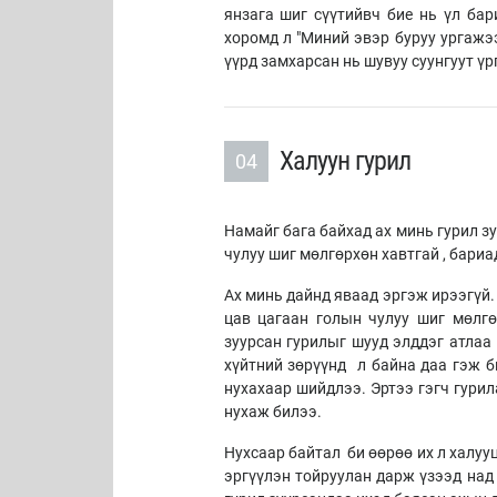
янзага шиг сүүтийвч бие нь үл бар
хоромд л "Миний эвэр буруу ургажэ
үүрд замхарсан нь шувуу суунгуут үр
Халуун гурил
04
Намайг бага байхад ах минь гурил зу
чулуу шиг мөлгөрхөн хавтгай , бариа
Ах минь дайнд яваад эргэж ирээгүй.
цав цагаан голын чулуу шиг мөлгө
зуурсан гурилыг шууд элддэг атлаа
хүйтний зөрүүнд л байна даа гэж б
нухахаар шийдлээ. Эртээ гэгч гурил
нухаж билээ.
Нухсаар байтал би өөрөө их л халууц
эргүүлэн тойруулан дарж үзээд над