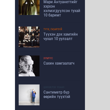
Мари Антуанеттийг
хэрхэн
хэлмэгдүүлсэн тухай
10 баримт
ТҮҮХ, ГАЗАРЗҮЙ
Түүхэн дэх хамгийн
чухал 10 уулзалт
ХҮМҮҮС
Сахин хамгаалагч
ШИНЖЛЭХ УХААН
Сантиметр бүр
өөрийн түүхтэй