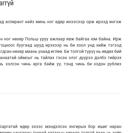
аггүй
ад аспирант найз минь нэг өдөр инээсээр орж ирээд ингэж
эг нөхөр Польш уруу ажлаар явж байгаа юм байна. Ирж
гоцноос буугаад шууд ирэхээр нь би хоол унд хийж тэгээд
агдсан нөхөр маань унаад өглөө. Би толгой түрүү нь өвдөх бий
санаатай оймсыг нь тайлах гэсэн элэг дүүрээ дэлбэ тийрэх
нь хэлсэн чинь арга байж уу, тэнд чинь би хэдэн рублиэ
саргатай өдөр эхээс мэндэлсэн янгирын бор ишиг наран
рмөс чангаран туурай хатахын хирээр толгой дээр нь хоёр