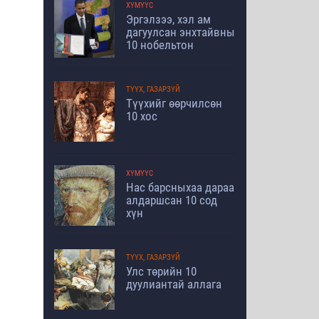
ХҮМҮҮС
Эргэлзээ, хэл ам
дагуулсан энхтайвны
10 нобельтон
ТҮҮХ, ГАЗАРЗҮЙ
Түүхийг өөрчилсөн
10 хос
ХҮМҮҮС
Нас барсныхаа дараа
алдаршсан 10 сод
хүн
ТҮҮХ, ГАЗАРЗҮЙ
Улс төрийн 10
дуулиантай аллага