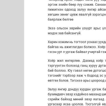
эргэж эхийн бөөр лүү сэжив. Санаан
пижигнэн одоход залуу янгир айсан
хөгшин зөнөг цувж явалгүй зэрэгцэ
баярлаж бөлгөө
Эхээ ольсон эврийн үзүүрт арьс үл
мэдэх зав байсангүй.
Харин хожим нь тогтоол уснаас уухд
байгаа нь ажиглагдах болжээ. Хоёр 
гэсэн урт л ургаж байвал учиртай гэ
Хоёр жил өнгөрлөө. Дахиад хоёр 
тэргүүнтэн болоход ганц хуруу дута
бий боллоо. Юу гэвэл нөгөө дотогш
тэгснийг тэрбээр яаж ч бодоод эс 
өвтгөх болов. Тэгснээ арьс цоороод
Залуу янгир дэндүү хурдан ургаж ба
бухимдавч эвэр хэдүйнээ маханд ши
сэрийж байхад миний эвэр яагаад .
ургасаар ясаа цоолов. Тэсгэлгүй ө