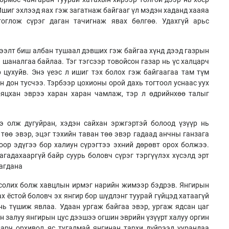
 Ишиг эхлээд яах гэж загатнаж байгааг үл мэдэн хаданд хааяа
оглож сүрэг даган тачигнаж явах бөлгөө. Удахгүй арьс
лээлт биш албан тушаал дэвших гэж байгаа хүнд дээд газрын
 шаналгаа байлаа. Тэг тэгсээр товойсон газар нь үс халцарч
 цухуйв. Энэ үеэс л ишиг тэх болох гэж байгаагаа там түм
н дон тусчээ. Тэрбээр цохионы орой дахь тогтоол уснаас уух
бяцхан эврээ харан харан чамлаж, тэр л өдрийнхөө талыг
э олж дугуйран, хэдэн сайхан эржгэртэй болоод үзүүр нь
төө эвэр, эцэг тэхийн таван төө эвэр гадаад анчны ганзага
ор эдүгээ бор халиун сүрэгтээ эхний дөрөвт орох болжээ.
гадахааргүй байр суурь боловч сүрэг тэргүүлэх хүсэлд эрт
нагдана
 солих болж хавцлын ирмэг нарийн жимээр бэдрэв. Янгирын
ах ёстой боловч эх янгир бор шүдлэнг туурай гүйцэд хатаагүй
ь түшиж явлаа. Удаан ургаж байгаа эвэр, ургаж ядсан цаг
н залуу янгирын цус дээшээ огшин эврийн үзүүрт халуу оргин
дарч орхивол яс тугалмай янгинан тархи дүйрээд уурандаа