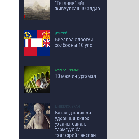
"Титаник"-ийг
живүүлсэн 10 алдаа
ДЭЛХИЙ
Биеллээ олоогүй
холбооны 10 улс
АМЬТАН, УРГАМАЛ
10 махчин ургамал
ШИНЖЛЭХ УХААН
Батлагдталаа он
удсан шинжлэх
ухааны санал,
таамгууд ба
тэдгээрийг анхлан