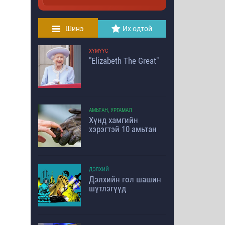
Шинэ
Их одтой
ХҮМҮҮС
"Elizabeth The Great"
АМЬТАН, УРГАМАЛ
Хүнд хамгийн
хэрэгтэй 10 амьтан
ДЭЛХИЙ
Дэлхийн гол шашин
шүтлэгүүд