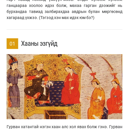
ганцаараа хоолоо идэх болж, махаа гарган дээжийг нь
бурхандаа тавиад залбирахдаа авдрын булан мөргөсөнд
хагараад үхжээ. (Тэгээд хэн мах идэх юм бэ?)
Хааны эзгүйд
01
Гурван хатантай нэгэн хаан алс хол явах болж гэнэ. Гурван