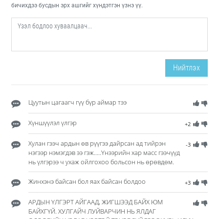
бичихдээ бусдын эрх ашгийг хүндэтгэн үзнэ үү.
Нийтлэх
Цуутын цагаагч гүү бүр аймар тээ
Хүншүүлэл үлгэр
+2
Хулан гээч ардын өв рүүгээ дайрсан ад тийрэн
-3
нэгээр нэмэгдэв ээ гэж.....Үнээрийн хар масс гээчүүд
нь үлгэрээ ч ухаж ойлгохоо больсон нь өрөвдөм.
Жинхэнэ байсан бол яах байсан болдоо
+3
АРДЫН ҮЛГЭРТ АЙГААД, ЖИГШЭЭД БАЙХ ЮМ
БАЙХГҮЙ. ХУЛГАЙЧ ЛУЙВАРЧИН НЬ ЯЛДАГ