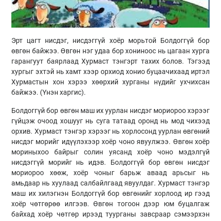
Эрт цагт нисдэг, нисдэггүй хоёр морьтой Болдоггүй бор
өвгөн байжээ. Өвгөн нэг удаа бор хониноос нь цагаан хурга
гарангуут баярлаад Хурмаст тэнгэрт тахих болов. Тэгээд
хургыг эхтэй нь хамт хээр орхиод хонио буцаачихаад иртэл
Хурмастын хон хэрээ хөөрхий хурганы нүдийг ухчихсан
байжээ. (Үнэн харгис).
Болдоггүй бор өвгөн маш их уурлан нисдэг мориороо хэрээг
гүйцэж очоод хошууг нь суга татаад оронд нь мод чихээд
орхив. Хурмаст тэнгэр хэрээг нь хорлосонд уурлан өвгөний
нисдэг морийг идүүлэхээр хоёр чоно явуулжээ. Өвгөн хоёр
мориныхоо байрыг солин уясанд хоёр чоно мэдэлгүй
нисдэггүй морийг нь идэв. Болдоггүй бор өвгөн нисдэг
мориороо хөөж, хоёр чоныг барьж аваад арьсыг нь
амьдаар нь хуулаад салбайлгаад явуулдаг. Хурмаст тэнгэр
маш их хилэгнэн Болдоггүй бор өвгөнийг хорлоод ир гээд
хоёр чөтгөрөө илгээв. Өвгөн тогоон дээр юм буцалгаж
байхад хоёр чөтгөр ирээд туурганы завсраар сэмээрхэн