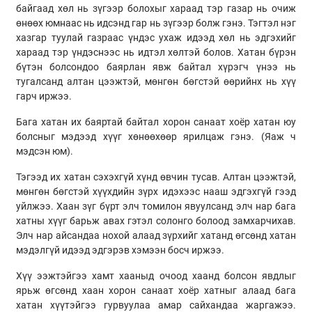
байгаад хөл нь зүгээр болохыг хараад тэр газар нь очиж
өнөөх юмнаас нь идсэнд гар нь зүгээр болж гэнэ. Тэгтэл нэг
хазгар туулай газраас үндэс ухаж идээд хөл нь эдгэхийг
хараад тэр үндэснээс нь идтэл хөлтэй болов. Хатан бүрэн
бүтэн болсондоо баярлан явж байтал хүрэгч үнээ нь
тугалсанд алтан цээжтэй, мөнгөн бөгстэй өөрийнх нь хүү
гарч иржээ.
Бага хатан их баяртай байтал хорон санаат хоёр хатан юу
болсныг мэдээд хүүг хөнөөхөөр ярилцаж гэнэ. (Яаж ч
мэдсэн юм).
Тэгээд их хатан сэхэхгүй хүнд өвчин тусав. Алтан цээжтэй,
мөнгөн бөгстэй хүүхдийн зүрх идэхээс нааш эдгэхгүй гээд
уйлжээ. Хаан зүг бүрт элч томилон явуулсанд элч нар бага
хатны хүүг барьж авах гэтэл солонго болоод замхарчихав.
Элч нар айсандаа нохой алаад зүрхийг хатанд өгсөнд хатан
мэдэлгүй идээд эдгэрэв хэмээн босч иржээ.
Хүү ээжтэйгээ хамт хааныд очоод хаанд болсон явдлыг
ярьж өгсөнд хаан хорон санаат хоёр хатныг алаад бага
хатан хүүтэйгээ гурвуулаа амар сайхандаа жаргажээ.