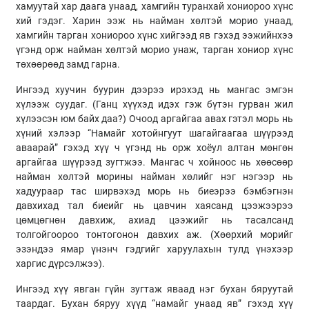
хамуутай хар даага унаад, хамгийн туранхай хониороо хүнс
хий гэдэг. Харин ээж нь найман хөлтэй морио унаад,
хамгийн тарган хониороо хүнс хийгээд яв гэхэд ээжийнхээ
үгэнд орж найман хөлтэй морио унаж, тарган хониор хүнс
төхөөрөөд замд гарна.
Ингээд хуучин буурин дээрээ ирэхэд нь мангас эмгэн
хүлээж суудаг. (Ганц хүүхэд идэх гэж бүтэн гурван жил
хүлээсэн юм байх даа?) Очоод аргайгаа авах гэтэл морь нь
хүний хэлээр “Намайг хотойнгуут шагайгаагаа шүүрээд
аваарай” гэхэд хүү ч үгэнд нь орж хоёул алтан мөнгөн
аргайгаа шүүрээд зугтжээ. Мангас ч хойноос нь хөөсөөр
найман хөлтэй морины найман хөлийг нэг нэгээр нь
хадуураар тас ширвэхэд морь нь биеэрээ бэмбэгнэн
давхихад тал биеийг нь цавчин хаясанд цээжээрээ
цөмцөгнөн давхиж, ахиад цээжийг нь тасалсанд
толгойгоороо тонтогонон давхих аж. (Хөөрхий морийг
эзэндээ ямар үнэнч гэдгийг харуулахын тулд үнэхээр
харгис дүрсэлжээ).
Ингээд хүү явган гүйн зугтаж яваад нэг бухан бяруутай
таардаг. Бухан бяруу хүүд “намайг унаад яв” гэхэд хүү