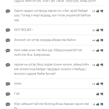
ОДООГИЙН УРЛАГ НЭРТЭЙ ТЭНЭГ ЗҮЙЛЭЭС ХУВЬ ИЛҮҮ .
Харин ардын үлгэрүүд зарим нь ч бас арай байдаг
+3
шүү. Тэгээд л мартагдаад, хүн тоож уншихгүй байгаа
шд.
GOY BOLJEE~
+2
Энэний нэг үлгэр хүүхдэд аймар юм байнх
+4
Хэхэ савж унах гэж бна шд. Ойрд уншаагүй гоё
+1
нийтлэл бна. Баярлалаа.
зарим нь үлгэр биш элдэв сонин хачин, аймшгийн
+4
юм зохиогоод байдаг гаруудын зохиол л байшд.,!
жоохон судалж байж бичээ!!
ххххх
+3
Гоё
Юун аймшигтай юм болоод бнаа Хараал идсэн юм
-4
бэ