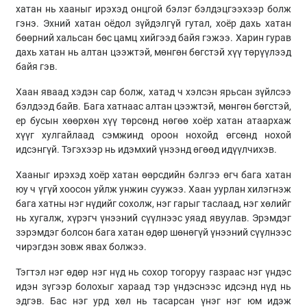
хатан нь хааныг ирэхэд онцгой бэлэг бэлдэцгээхээр болж
гэнэ. Эхний хатан оёдол зүйдэлгүй гутал, хоёр дахь хатан
бөөрний хальсан бөс цамц хийгээд байя гэжээ. Харин гурав
дахь хатан нь алтан цээжтэй, мөнгөн бөгстэй хүү төрүүлээд
байя гэв.
Хаан яваад хэдэн сар болж, хатад ч хэлсэн ярьсан зүйлсээ
бэлдээд байв. Бага хатнаас алтан цээжтэй, мөнгөн бөгстэй,
ер бусын хөөрхөн хүү төрсөнд нөгөө хоёр хатан атаархаж
хүүг хулгайлаад сэмжинд ороон нохойд өгсөнд нохой
идсэнгүй. Тэгэхээр нь идэмхий үнээнд өгөөд идүүлчихэв.
Хааныг ирэхэд хоёр хатан өөрсдийн бэлгээ өгч бага хатан
юу ч үгүй хоосон уйлж унжин суужээ. Хаан уурлан хилэгнэж
бага хатны нэг нүдийг сохолж, нэг гарыг таслаад, нэг хөлийг
нь хугалж, хүрэгч үнээний сүүлнээс уяад явуулав. Эрэмдэг
зэрэмдэг болсон бага хатан өдөр шөнөгүй үнээний сүүлнээс
чирэгдэн зовж явах болжээ.
Тэгтэл нэг өдөр нэг нүд нь сохор тогоруу газраас нэг үндэс
идэн зүгээр болохыг хараад тэр үндэснээс идсэнд нүд нь
эдгэв. Бас нэг урд хөл нь тасарсан үнэг нэг юм идэж