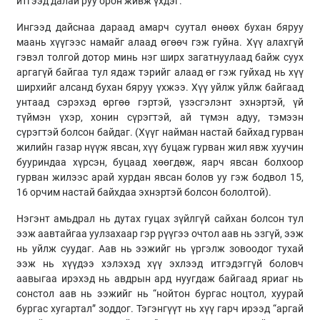
итгээд далай руу орон живж үхдэг.
Ингээд дайснаа дараад амарч суутал өнөөх бухан бяруу
маань хүүгээс намайг алаад өгөөч гэж гуйна. Хүү алахгүй
гэвэл толгой дотор минь нэг ширх загатнуулаад байж суух
аргагүй байгаа тул ядаж тэрийг алаад өг гэж гуйхад нь хүү
ширхийг алсанд бухан бяруу үхжээ. Хүү уйлж уйлж байгаад
унтаад сэрэхэд өргөө гэртэй, үзэсгэлэнт эхнэртэй, үй
түймэн үхэр, хонин сүрэгтэй, ай түмэн адуу, тэмээн
сүрэгтэй болсон байдаг. (Хүүг найман настай байхад гурван
жилийн газар нүүж явсан, хүү буцаж гурван жил явж хуучин
бууриндаа хүрсэн, буцаад хөөгдөж, яарч явсан болхоор
гурван жилээс арай хурдан явсан болов уу гэж бодвол 15,
16 орчим настай байхдаа эхнэртэй болсон бололтой).
Нэгэнт амьдрал нь дутах гуцах зүйлгүй сайхан болсон тул
ээж аавтайгаа уулзахаар гэр рүүгээ очтол аав нь эзгүй, ээж
нь уйлж суудаг. Аав нь ээжийг нь үргэлж зовоодог тухай
ээж нь хүүдээ хэлэхэд хүү эхлээд итгэдэггүй боловч
аавыгаа ирэхэд нь авдрын ард нуугдаж байгаад яриаг нь
сонстол аав нь ээжийг нь “нойтон бургас ноцтол, хуурай
бургас хугартал” зоддог. Тэгэнгүүт нь хүү гарч ирээд “аргай