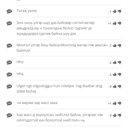
Татаж үхлээ
-1
Энэ чинь үлгэр шүү дээ.Хийсвэр сэтгэлгээгээр
+1
амьдралд юу ч тохиолдож болно гэдгийг үр
хүүхдүүдэдээ сургаж байна шүү дээ.
Монгол үлгэр биш байна.Монголд матар гэж амьтан
-7
байхгүй.
Hho
-2
Hha
-2
Ulger ogt oilgodoggui hun niiteljee. Yag Baabar shig
-4
stiltei bichej.
чи өөрөө хар масс хаха
+1
Хар масс-д зориулсан нийтлэл байна, үлгэрээс юм
-3
ойлгодоггүй хүн бололтой нийтлэлч нь