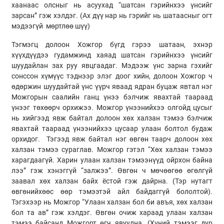
хаанаас олсныг нь асуухад “шатсан гэрийнхээ үнсийг
зарсан” гэж хэлдэг. (Ах дүү нар нь гэрийг нь шатаасныг огт
мэдээгүй мөртлөө шүү)
Тэгмэгц долоон Хожгор бүгд гэрээ шатаан, эхнэр
хүүхдүүдээ гудамжинд хаяад шатсан гэрийнхээ үнсийг
шуудайлан зах руу явцгаадаг. Мэдээж үнс зарна гэхийг
сонссон хүмүүс тэднээр элэг доог хийн, долоон Хожгор ч
өдөржин шуудайтай үнс үүрч яваад ядран буцаж явтал нэг
Можгорын саалийн ганц үнээ бэлчиж явахтай таараад
үнээг төхөөрч орхижээ. Можгор үнээнийхээ олгойд цусыг
нь хийгээд явж байтал долоон хөх халзан тэмээ бэлчиж
явахтай таараад үнээнийхээ цусаар улаан болтол будаж
орхидог. Тэгээд явж байтал нэг өвгөн таарч долоон хөх
халзан тэмээ сураглав. Можгор гэтэл “Хөх халзан тэмээ
харагдаагүй. Харин улаан халзан тэмээнүүд ойрхон байна
лээ” гэж хэнэггүй “залжээ”. Өвгөн ч мөчөөгөө өгөлгүй
заавал хөх халзан байх ёстой гэж дайрна. (Тэр нутагт
өвгөнийхөөс өөр тэмээтэй айл байдаггүй бололтой).
Тэгэхээр нь Можгор “Улаан халзан бол би авъя, хөх халзан
бол та ав” гэж хэлдэг. Өвгөн очиж хараад улаан халзан
тэмээ байсанд Можгорт өгч явуулна. (Хүний тэмээг дур