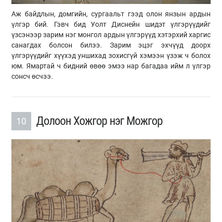
Аж байдлын, домгийн, сургаальт гээд олон янзын ардын
үлгэр бий. Гэвч бид Уолт Диснейн шидэт үлгэрүүдийг
үзсэнээр зарим нэг монгол ардын үлгэрүүд хэтэрхий харгис
санагдах болсон билээ. Зарим эцэг эхчүүд доорх
үлгэрүүдийг хүүхэд уншихад зохисгүй хэмээн үзэж ч болох
юм. Ямартай ч бидний өвөө эмээ нар багадаа ийм л үлгэр
сонсч өсчээ.
Долоон Хожгор нэг Можгор
10