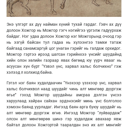
Энэ үлгэрт ах дүү найман хүний тухай гардаг. Гэвч ах дүү
долоон Хожгор нь Можгор гэгч нэгийгээ үргэлж гадуурхаж
байдаг. Нэг удаа долоон Хожгор нэг Можгорынд очоод гэр
нь эзгүй байсан тул гадаа нь хүлээнгээ тамхи татаж
байгаад санамсаргүй цог унаган гэрийг нь галдаж орхидог.
Можгор гэртээ ирээд шатсан гэрийнхээ үнсийг шуудайнд
хийн олон хөлийн газраар явах бөгөөд юу үүрч явааг нь
асуусан хүн бүрт “Үзвэл үнс, харвал хальс болчихно” гэж
хэлээд л холхиод байна.
Гэтэл нэг баян худалдаачин “Үнэхээр үзэхээр үнс, харвал
хальс болчихвол наад шуудайг чинь алт мөнгөөр дүүргэж
өгье” гэхэд Можгор шуудайны амсраа дэлгэн үнсээ
харуулаад хайран сайхан эрдэнэсийг минь үнс болголоо
хэмээн баянд уурладаг. Ингээд баян арга буюу шуудайг нь
алт мөнгөөр дүүргэж өгнө. Ингээд Можгор “луйвардаж”
олсон алт мөнгөөрөө шинэ гэр худалдаж авахаар явж
байтал долоон Хожгортой тааралдан энэ их алт мөнгийг