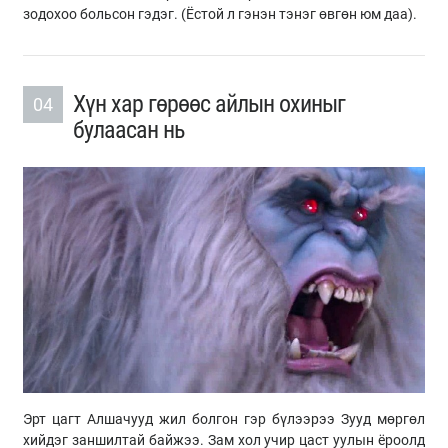
зодохоо больсон гэдэг. (Ёстой л гэнэн тэнэг өвгөн юм даа).
Хүн хар гөрөөс айлын охиныг
04
булаасан нь
Эрт цагт Алшачууд жил болгон гэр бүлээрээ Зууд мөргөл
хийдэг заншилтай байжээ. Зам хол учир цаст уулын ёроолд