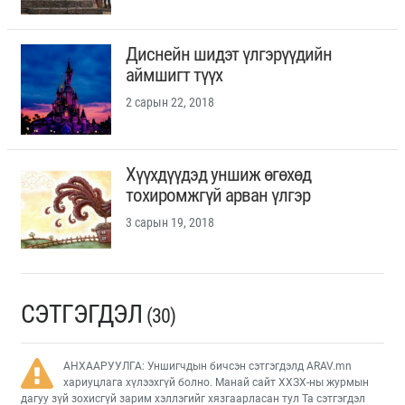
Диснейн шидэт үлгэрүүдийн
аймшигт түүх
2 сарын 22, 2018
Хүүхдүүдэд уншиж өгөхөд
тохиромжгүй арван үлгэр
3 сарын 19, 2018
СЭТГЭГДЭЛ
(30)
АНХААРУУЛГА: Уншигчдын бичсэн сэтгэгдэлд ARAV.mn
хариуцлага хүлээхгүй болно. Манай сайт ХХЗХ-ны журмын
дагуу зүй зохисгүй зарим хэллэгийг хязгаарласан тул Та сэтгэгдэл