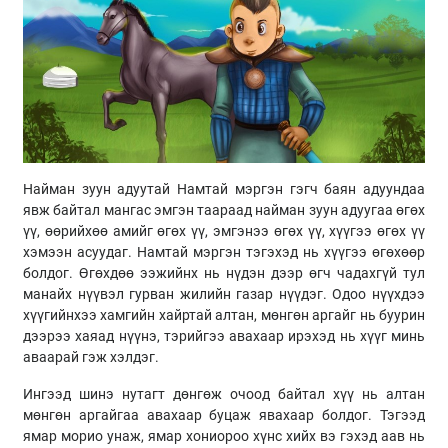
Найман зуун адуутай Намтай мэргэн гэгч баян адуундаа
явж байтал мангас эмгэн таараад найман зуун адуугаа өгөх
үү, өөрийхөө амийг өгөх үү, эмгэнээ өгөх үү, хүүгээ өгөх үү
хэмээн асуудаг. Намтай мэргэн тэгэхэд нь хүүгээ өгөхөөр
болдог. Өгөхдөө ээжийнх нь нүдэн дээр өгч чадахгүй тул
манайх нүүвэл гурван жилийн газар нүүдэг. Одоо нүүхдээ
хүүгийнхээ хамгийн хайртай алтан, мөнгөн аргайг нь буурин
дээрээ хаяад нүүнэ, тэрийгээ авахаар ирэхэд нь хүүг минь
аваарай гэж хэлдэг.
Ингээд шинэ нутагт дөнгөж очоод байтал хүү нь алтан
мөнгөн аргайгаа авахаар буцаж явахаар болдог. Тэгээд
ямар морио унаж, ямар хониороо хүнс хийх вэ гэхэд аав нь