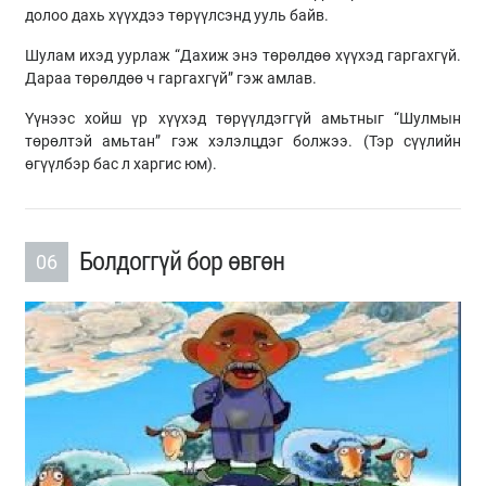
долоо дахь хүүхдээ төрүүлсэнд ууль байв.
Шулам ихэд уурлаж “Дахиж энэ төрөлдөө хүүхэд гаргахгүй.
Дараа төрөлдөө ч гаргахгүй” гэж амлав.
Үүнээс хойш үр хүүхэд төрүүлдэггүй амьтныг “Шулмын
төрөлтэй амьтан” гэж хэлэлцдэг болжээ. (Тэр сүүлийн
өгүүлбэр бас л харгис юм).
Болдоггүй бор өвгөн
06