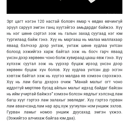
Эрт цагт нэгэн 120 настай боловч ямар ч өвдөх өвчингүй
эрүүл саруул эмгэн ганц хүүтэйгээ амьдардаг байжээ. Хүү
нь нэг шөнө сэртэл ээж нь галын захад суугаад нэг юм
тургилаад байж гэнэ. Хүү нь маргааш нь малаа маллахаар
яваад бэлчээр дээр унтаж, унтаж шөнө худлаа унтсан
болоод ээжийгээ харж байтал ээж нь босч гарч яваад
үнсэн дээр хөрвөөн чоно болж хувираад цааш явж гэнэ. Хүү
хүлээж суутал ээж нь үүрээр буцаж ирээд үнсэн дээр
хөрвөөн буцаж хүн болов. Хүү худлаа унтсан дүр эсгэн
хэвтэж байтал ээж нь хүүгээ малдаа яв хэмээн сэрээжээ.
Хүү нь лам багш дээрээ очиж “Манай малыг огт чоно
иддэггүй мөртлөө бусад айлын малыг идээд байдаг байсан
нь ийм учиртай байжээ” хэмээн болсон явдлыг хэлсэнд лам
багш хүүг гэртээ лам залахыг зөвлөдөг. Хүү гэртээ гурван
лам аваачсанд лам нар арц хүж уугиулан ном уншиж эхлэв.
Гурван ламыг номоо уншиж дуусахад эмгэн үхжээ.
(Ээжийгээ алчихаж байгаа юм даа).