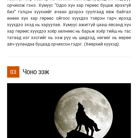
орчихож гэнэ. Хүмүүс “Одоо хүн хар гөрөөс буцаж ирэхгүй
биз” гэлцэн хүүхнийг ачаан дээрээ суулгаад явж байтал
өнөөх хүн хар гөрөөс ойгоос хүүхдээ тэврэн гарч ирээд
хүүхдээ эхэд нь харуулав. Хүмүүс ажиггүй цааш явсанд хүн
хар гөрөөс хүүхдээ хоёр хөлнөөс нь барьж хоёр тийш нь тас
татаад нэг хэсгийг нь ээж рүү нь шидээд, нөгөөг нь өөрөө
авч ууландаа буцаад орчихсон гэдэг. (Хөөрхий хүүхэд).
Чоно ээж
03