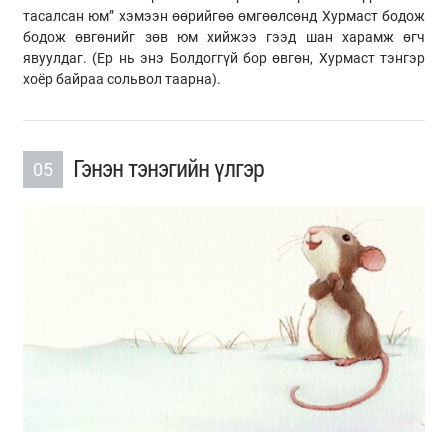
тасалсан юм” хэмээн өөрийгөө өмгөөлсөнд Хурмаст бодож
бодож өвгөнийг зөв юм хийжээ гээд шан харамж өгч
явуулдаг. (Ер нь энэ Болдоггүй бор өвгөн, Хурмаст тэнгэр
хоёр байраа сольвол таарна).
Гэнэн тэнэгийн үлгэр
05