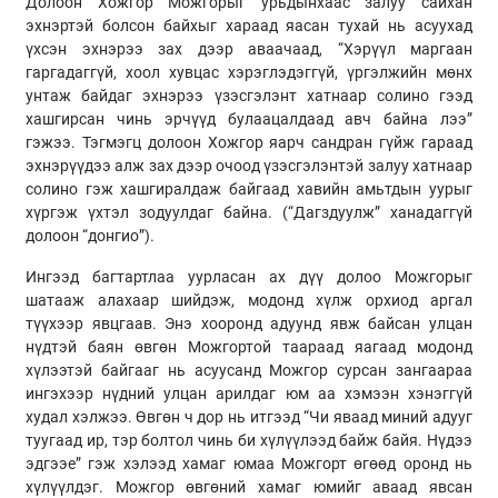
Долоон Хожгор Можгорыг урьдынхаас залуу сайхан
эхнэртэй болсон байхыг хараад яасан тухай нь асуухад
үхсэн эхнэрээ зах дээр аваачаад, “Хэрүүл маргаан
гаргадаггүй, хоол хувцас хэрэглэдэггүй, үргэлжийн мөнх
унтаж байдаг эхнэрээ үзэсгэлэнт хатнаар солино гээд
хашгирсан чинь эрчүүд булаацалдаад авч байна лээ”
гэжээ. Тэгмэгц долоон Хожгор яарч сандран гүйж гараад
эхнэрүүдээ алж зах дээр очоод үзэсгэлэнтэй залуу хатнаар
солино гэж хашгиралдаж байгаад хавийн амьтдын уурыг
хүргэж үхтэл зодуулдаг байна. (“Дагздуулж” ханадаггүй
долоон “донгио”).
Ингээд багтартлаа уурласан ах дүү долоо Можгорыг
шатааж алахаар шийдэж, модонд хүлж орхиод аргал
түүхээр явцгаав. Энэ хооронд адуунд явж байсан улцан
нүдтэй баян өвгөн Можгортой таараад яагаад модонд
хүлээтэй байгааг нь асуусанд Можгор сурсан зангаараа
ингэхээр нүдний улцан арилдаг юм аа хэмээн хэнэггүй
худал хэлжээ. Өвгөн ч дор нь итгээд “Чи яваад миний адууг
туугаад ир, тэр болтол чинь би хүлүүлээд байж байя. Нүдээ
эдгээе” гэж хэлээд хамаг юмаа Можгорт өгөөд оронд нь
хүлүүлдэг. Можгор өвгөний хамаг юмийг аваад явсан