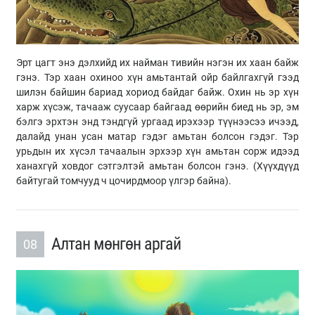
Эрт цагт энэ дэлхийд их найман тивийн нэгэн их хаан байж
гэнэ. Тэр хаан охиноо хүн амьтантай ойр байлгахгүй гээд
шилэн байшин бариад хориод байдаг байж. Охин нь эр хүн
харж хүсэж, тачааж суусаар байгаад өөрийн биед нь эр, эм
бэлгэ эрхтэн энд тэндгүй ургаад ирэхээр түүнээсээ ичээд,
далайд унан усан матар гэдэг амьтан болсон гэдэг. Тэр
урьдын их хүсэл тачаалын эрхээр хүн амьтан сорж идээд
ханахгүй ховдог сэтгэлтэй амьтан болсон гэнэ. (Хүүхдүүд
байтугай томчууд ч цочирдмоор үлгэр байна).
Алтан мөнгөн аргай
08