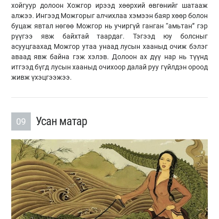
хойгуур долоон Хожгор ирээд хөөрхий өвгөнийг шатааж
алжээ. Ингээд Можгорыг алчихлаа хэмээн баяр хөөр болон
буцаж явтал нөгөө Можгор нь учиргүй ганган “амьтан” гэр
рүүгээ явж байхтай таардаг. Тэгээд юу болсныг
асууцгаахад Можгор утаа унаад лусын хааныд очиж бэлэг
аваад явж байна гэж хэлэв. Долоон ах дүү нар нь түүнд
итгээд бүгд лусын хааныд очихоор далай руу гүйлдэн ороод
живж үхэцгээжээ.
Усан матар
09