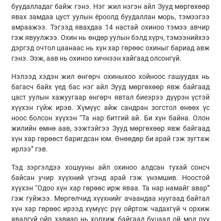
буудалладаг байж гэнэ. Нэг жил нэгэн айл Зууд мөргөхөөр
явах замдаа цуст уулын ёроолд буудаллан морь, тэмээгээ
амраажээ. Тэгээд явахдаа 14 настай охиноо тэмээ авчир
гэж явуулжээ. Охин нь өндөр уулын бэлд хүрч, тэмээнийхээ
дэргэд очтол цаанаас нь хүн хар гөрөөс охиныг бариад авж
гэнэ. Ээж, аав нь охиноо хичнээн хайгаад олсонгүй.
Нэлээд хэдэн жил өнгөрч охиныхоо хойноос гашуудах нь
багасч байх үед бас нэг айл Зууд мөргөхөөр явж байгаад
цаст уулын хажуугаар өнгөрч явтал биеэрээ дүүрэн үстэй
хүүхэн гүйж ирэв. Хүмүүс айж сандран зогстол өнөөх үс
ноос болсон хүүхэн “Та нар битгий ай. Би хүн байна. Олон
жилийн өмнө аав, ээжтэйгээ Зууд мөргөхөөр явж байгаад
хүн хар гөрөөст баригдсан юм. Өнөөдөр би арай гэж зугтаж
ирлээ” гэв.
Тэд зэргэлдээ хошууны айл охиноо алдсан тухай сонсч
байсан учир хүүхний үгэнд арай гэж үнэмшив. Ноостой
хүүхэн “Одоо хүн хар гөрөөс ирж яваа. Та нар намайг авар”
гэж гуйжээ. Мөргөлчид хүүхнийг ачаандаа нуугаад байтал
хүн хар гөрөөс ирээд хүмүүс рүү ойртож чадахгүй ч орхиж
явалгүй ойр хавиар нь холхиж байгаад буцаад ой мод руу