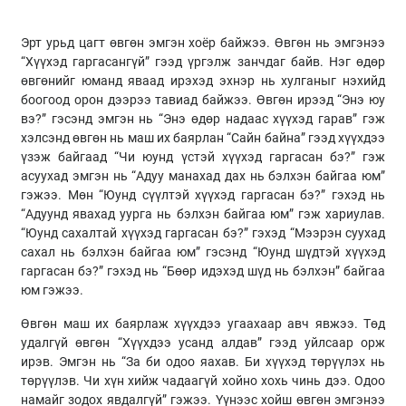
Эрт урьд цагт өвгөн эмгэн хоёр байжээ. Өвгөн нь эмгэнээ
“Хүүхэд гаргасангүй” гээд үргэлж занчдаг байв. Нэг өдөр
өвгөнийг юманд яваад ирэхэд эхнэр нь хулганыг нэхийд
боогоод орон дээрээ тавиад байжээ. Өвгөн ирээд “Энэ юу
вэ?” гэсэнд эмгэн нь “Энэ өдөр надаас хүүхэд гарав” гэж
хэлсэнд өвгөн нь маш их баярлан “Сайн байна” гээд хүүхдээ
үзэж байгаад “Чи юунд үстэй хүүхэд гаргасан бэ?” гэж
асуухад эмгэн нь “Адуу манахад дах нь бэлхэн байгаа юм”
гэжээ. Мөн “Юунд сүүлтэй хүүхэд гаргасан бэ?” гэхэд нь
“Адуунд явахад уурга нь бэлхэн байгаа юм” гэж хариулав.
“Юунд сахалтай хүүхэд гаргасан бэ?” гэхэд “Мээрэн суухад
сахал нь бэлхэн байгаа юм” гэсэнд “Юунд шүдтэй хүүхэд
гаргасан бэ?” гэхэд нь “Бөөр идэхэд шүд нь бэлхэн” байгаа
юм гэжээ.
Өвгөн маш их баярлаж хүүхдээ угаахаар авч явжээ. Төд
удалгүй өвгөн “Хүүхдээ усанд алдав” гээд уйлсаар орж
ирэв. Эмгэн нь “За би одоо яахав. Би хүүхэд төрүүлэх нь
төрүүлэв. Чи хүн хийж чадаагүй хойно хохь чинь дээ. Одоо
намайг зодох явдалгүй” гэжээ. Үүнээс хойш өвгөн эмгэнээ