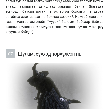
аргай түг, аавын толгой хага” гээд аавынхаа толгойг цохиж
алаад, ээжийгээ дагуулаад харьдаг байна. (Багадаа
тоглодог байсан аргай нь эхнэртэй болсных нь дараа
эцгийгээ алах зэвсэг нь болжээ хөөрхий. Намтай мэргэн ч
гэсэн мангас эмгэнийг “мурих” боломж байсаар байхад
заавал амлалтаа биелүүлэх гэж зүтгээд хүүгээ үхэл рүү
явуулж л байдаг).
Шулам, хүүхэд төрүүлсэн нь
07