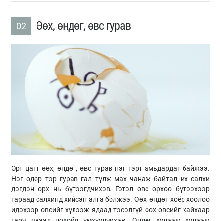
Өөх, өндөг, өвс гурав
02
Эрт цагт өөх, өндөг, өвс гурав нэг гэрт амьдардаг байжээ.
Нэг өдөр тэр гурав гал түлж мах чанаж байтал их салхи
дэгдэн өрх нь бүтээгдчихэв. Гэтэл өвс өрхөө бүтээхээр
гараад салхинд хийсэн алга болжээ. Өөх, өндөг хоёр хоолоо
идэхээр өвсийг хүлээж ядаад тэсэлгүй өөх өвсийг хайхаар
гарч яваад нохойд үмхүүлчихэв. Өндөг хүлээж хүлээж