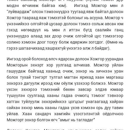
мэдэн өгчихөж байгаа юм). Ингээд Можгор мөн л
“луйвардаж” олсон тэмээнүүдээ туугаад явж байтал долоон
Хожгор таараад яаж тэмээтэй болсныг нь асууна. Можгор ч
үнээнийхээ олгойтой цусаар долоон тэмээ сольж авсан юм
гэхэд нөгөөдүүл нь мөн л итгэн бүгд саалийн ганц
үнээнүүдээ алаад зах дээр очиж олгойтой цус тэмээгээр
солино хэмээн доог тохуу болж өдөржин зогсдог. (Өмнө нь
гэрээ шатаачихаад хашрахгүй үнээгээ алж л байдаг).
Ингээд орой болоход өлсч ядарсан долоон Хожгор уурандаа
Можгорын эхнэрт хор уулгаад алчихав. Можгор уйлан
гашуудаж байгаад хааныд очиж, эхнэр нь хичнээн уран
болох тухай тэнгэрт тултал магтан ярихад хаан маргааш
эхнэрээ дагуулж ирээд юм оёулж үзэхээр болжээ. Можгор
үхсэн эхнэрээ тэмээний бөхөн завсар элдэв юмаар
түшүүлэн суулгаад хааны гадаа очмогц тэмээг тэвнээр
хатган туйлуулж эхнэрийнхээ цогцсыг унагаагаад хайран
сайхан эхнэр минь хааны гадаа үхэв хэмээн орь дуу тавин
уйлав. Хаан сандарч хамгийн үзэсгэлэнтэй оёдолчноо
Можгорт эхнэр болгон өгч “амыг нь тагладаг”