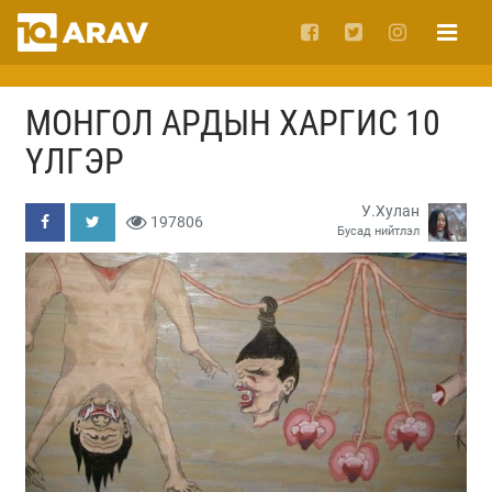
МОНГОЛ АРДЫН ХАРГИС 10
ҮЛГЭР
У.Хулан
197806
Бусад нийтлэл