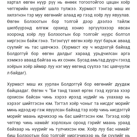
хартал өвгөн нүүр рүү нь өнөөх тогоотойгоо цацан хоёр
чөтгөрийн нүүрийг шалз түлжээ. Хурмаст тэнгэр маш их
хилэгнэн тэр муу өвгөнийг алаад ир гээд хоёр луу явуулав.
Өвгөн Болзоотын бор толгой дээр дээлээ тайлж
шилбүүрэнд өлгөж орхиод хонио эргүүлэхээр явсан
хооронд хоёр луу Болзоотын бор толгойг нүүрс болтол
ниргэсэн байж гэнэ. Тэгэнгүүт өвгөн хоёр лууг барьж аваад
сүүлийг нь тас цавчжээ. (Хурмаст юу ч мэдэхгүй байхад
Болдоггүй бор өвгөн далдыг хараад урьдчилсан арга
хэмжээ аваад байгаа нь их сонин. Бусад амьтад дүүрч гэхэд
хоёрын хоёр аймар луу нэг муу өвгөнд сүүлээ тас цавчуулж
л байдаг).
Хурмаст маш их уурлан Болдоггүй бор өвгөнийг дуудаж
байцаадаг. Өвгөн ч “Би танд тахил өргөх гээд хургаа хээр
орхисон байсан чинь хэрээ ирээд нүдийг нь ухахаар нь
хэрээг шийтгэсэн юм. Тэгтэл хоёр чоныг та нисдэг морийг
минь идээд ир гэж явуулсан байхад тэр хоёр чинь нисдэггүй
морийг маань идчихээр нь бас шийтгэсэн юм. Тэгээд хоёр
чөтгөр чинь намайг хорлохын оронд гэрийг маань ураад
байхаар нь нүүрийг нь түлчихсэн юм. Хоёр луу бас намайг
биш Болзоотын бор толгойг ниргэчихээр нь би сүүлийг нь