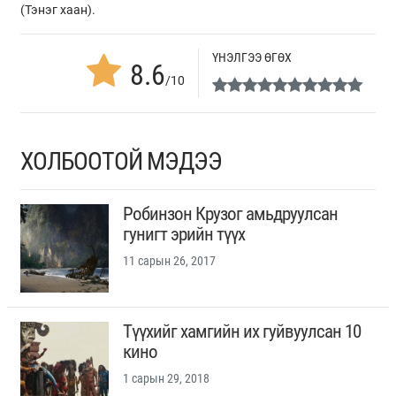
(Тэнэг хаан).
ҮНЭЛГЭЭ ӨГӨХ
8.6
/10
ХОЛБООТОЙ МЭДЭЭ
Робинзон Крузог амьдруулсан
гунигт эрийн түүх
11 сарын 26, 2017
Түүхийг хамгийн их гуйвуулсан 10
кино
1 сарын 29, 2018