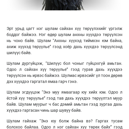
Эрт урьд цагт нэг шулам сайхан хүү төрүүлэхийг үргэлж
боддог байжээ. Нэг өдөр шулам анхны хүүхдээ төрүүлсэн
нь чоно байв. Шулам “Анхны хүүхэд тиймхэн юм байна,
ахиж хүүхэд төрүүлье” гээд хоёр дахь хүүхдээ төрүүлсэнд
шилүүс байв.
Шулам дургүйцэж, “Шилүүс бол чоныг гүйцэхгүй амьтан.
Одоо л сайхан хүү төрүүлье” гээд гурав дахь хүүхдээ
төрүүлсэн нь ирвэс байжээ. Шулмас ирвэсийг үл тоон дөрөв
дэх хүүхдээ гаргатал ямаа гарч гэнэ.
Шулам эгдүүцэж “Энэ муу ямаагаар юу хийх юм. Одоо л
ёстой хүү төрүүлье” гээд тав дахь хүүхдээ төрүүлтэл муур
байв. Шулам муурыг ч бас дэмий амьтан гээд зургаа дахь
хүүхдээ гаргасан чинь шар шувуу байв.
Шулам гайхаж “Энэ юу болж байна вэ? Гаргах тусам
болохоо байлаа. Одоо л нэг сайхан хүү төрөх байх” гээд