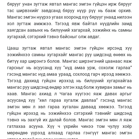
бярууг унан зугтаж явтал мангас эмгэн гүйцэн ирж бярууг
тас ширвэхийг завдсанд бяруу нүүр рүү нь бааж орхив.
Мангас эмгэн нүүрээ угаах хооронд хүү бярууг унаад нилээн
хол зугтаж амжжээ. Тэгээд явж байтал нүүдлийн замд
хаягдсан аавынх нь билүүний хагархай, ээжийнх нь самны
хугархай, сэтэрхий тэвнэ байсныг олж авдаг.
Цааш зугтаж явтал мангас эмгэн гүйцэн ирсэнд хүү
ээжийнхээ самны хугархайг мангас руу шидсэнд өнөөх нь
битүү хар ширэнгэ болов. Мангас ширэнгэний цаанаас яаж
гарсныг нь асуусанд хүү “нүд амаа урж, сохолж гарлаа”
гэсэнд мангас нүд амаа ураад, сохлоод гарч ирээд хөөжээ.
Тэгээд дахиад гүйцэн ирэхэд нь билүүний хугархайгаа
мангас руу шидсэнд өндөр элгэн хад болж хувиран замыг нь
хаав. Мангас ахиад л Чагаа хүүгээс яаж давах аргыг
асуусанд хүү “хөл гараа хугалж давлаа” гэсэнд мангас
эмгэн мөн л хөл гараа хугалан даваад хөөжээ. Тэгээд
гүйцэн ирэхэд нь ээжийнхээ сэтэрхий тэвнийг шидсэнд
тэвнэ нь захгүй их далай болов. Мангас эмгэн мөн л яаж
гатлахаа асууна. Хүү ч үхрийн чинээ том чулуу хоёр
мөрөндөө үүрээд алхаад гарлаа гэнгүүт мангас эмгэн