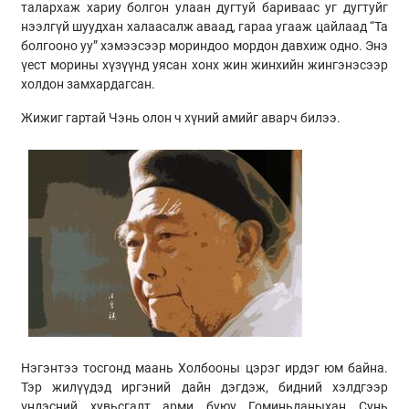
талархаж хариу болгон улаан дугтуй бариваас уг дугтуйг
нээлгүй шуудхан халаасалж аваад, гараа угааж цайлаад “Та
болгооно уу” хэмээсээр мориндоо мордон давхиж одно. Энэ
үест морины хүзүүнд уясан хонх жин жинхийн жингэнэсээр
холдон замхардагсан.
Жижиг гартай Чэнь олон ч хүний амийг аварч билээ.
Нэгэнтээ тосгонд маань Холбооны цэрэг ирдэг юм байна.
Тэр жилүүдэд иргэний дайн дэгдэж, бидний хэлдгээр
үндэсний хувьсгалт арми буюу Гоминьданыхан Сунь