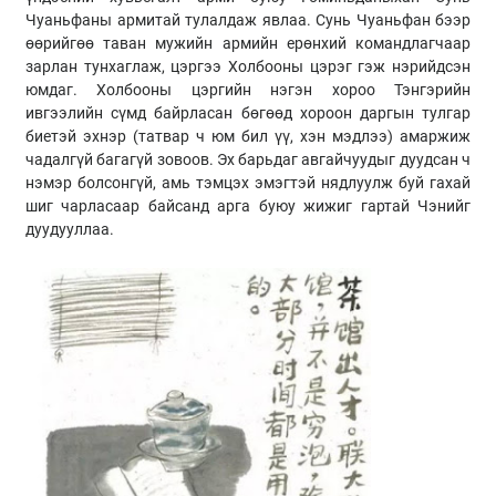
Чуаньфаны армитай тулалдаж явлаа. Сунь Чуаньфан бээр
өөрийгөө таван мужийн армийн ерөнхий командлагчаар
зарлан тунхаглаж, цэргээ Холбооны цэрэг гэж нэрийдсэн
юмдаг. Холбооны цэргийн нэгэн хороо Тэнгэрийн
ивгээлийн сүмд байрласан бөгөөд хороон даргын тулгар
биетэй эхнэр (татвар ч юм бил үү, хэн мэдлээ) амаржиж
чадалгүй багагүй зовоов. Эх барьдаг авгайчуудыг дуудсан ч
нэмэр болсонгүй, амь тэмцэх эмэгтэй нядлуулж буй гахай
шиг чарласаар байсанд арга буюу жижиг гартай Чэнийг
дуудууллаа.