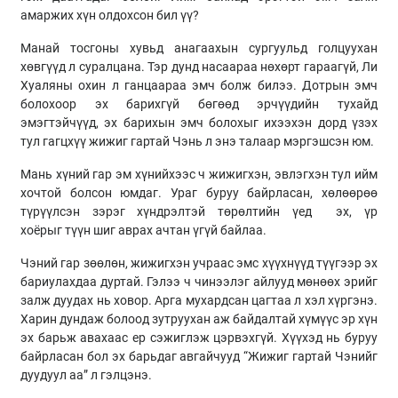
амаржих хүн олдохсон бил үү?
Манай тосгоны хувьд анагаахын сургуульд голцуухан
хөвгүүд л суралцана. Тэр дунд насаараа нөхөрт гараагүй, Ли
Хуаляны охин л ганцаараа эмч болж билээ. Дотрын эмч
болохоор эх барихгүй бөгөөд эрчүүдийн тухайд
эмэгтэйчүүд, эх барихын эмч болохыг ихээхэн дорд үзэх
тул гагцхүү жижиг гартай Чэнь л энэ талаар мэргэшсэн юм.
Мань хүний гар эм хүнийхээс ч жижигхэн, эвлэгхэн тул ийм
хочтой болсон юмдаг. Ураг буруу байрласан, хөлөөрөө
түрүүлсэн зэрэг хүндрэлтэй төрөлтийн үед эх, үр
хоёрыг түүн шиг аврах ачтан үгүй байлаа.
Чэний гар зөөлөн, жижигхэн учраас эмс хүүхнүүд түүгээр эх
бариулахдаа дуртай. Гэлээ ч чинээлэг айлууд мөнөөх эрийг
залж дуудах нь ховор. Арга мухардсан цагтаа л хэл хүргэнэ.
Харин дундаж болоод зутруухан аж байдалтай хүмүүс эр хүн
эх барьж авахаас ер сэжиглэж цэрвэхгүй. Хүүхэд нь буруу
байрласан бол эх барьдаг авгайчууд “Жижиг гартай Чэнийг
дуудуул аа” л гэлцэнэ.