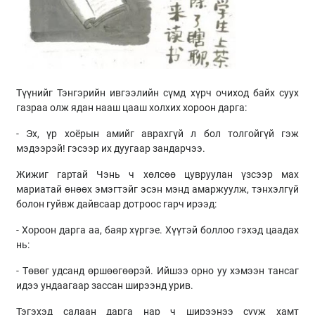
Түүнийг Тэнгэрийн ивгээлийн сүмд хүрч очиход байх суух
газраа олж ядан нааш цааш холхих хороон дарга:
- Эх, үр хоёрын амийг аврахгүй л бол толгойгүй гэж
мэдээрэй! гэсээр их дуугаар зандарчээ.
Жижиг гартай Чэнь ч хөлсөө цувруулан үзсээр мах
мариатай өнөөх эмэгтэйг эсэн мэнд амаржуулж, тэнхэлгүй
болон гуйвж дайвсаар дотроос гарч ирээд:
- Хороон дарга аа, баяр хүргэе. Хүүтэй боллоо гэхэд цаадах
нь:
- Төвөг удсанд өршөөгөөрэй. Ийшээ орно уу хэмээн тансаг
идээ ундаагаар зассан ширээнд урив.
Тэгэхэд салаан дарга нар ч ширээнээ сууж хамт