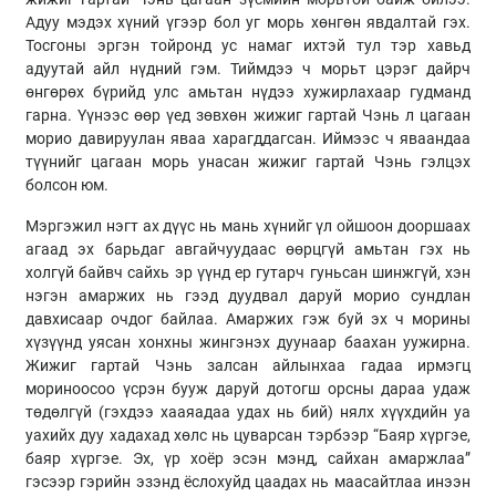
Адуу мэдэх хүний үгээр бол уг морь хөнгөн явдалтай гэх.
Тосгоны эргэн тойронд ус намаг ихтэй тул тэр хавьд
адуутай айл нүдний гэм. Тиймдээ ч морьт цэрэг дайрч
өнгөрөх бүрийд улс амьтан нүдээ хужирлахаар гудманд
гарна. Үүнээс өөр үед зөвхөн жижиг гартай Чэнь л цагаан
морио давируулан яваа харагддагсан. Иймээс ч яваандаа
түүнийг цагаан морь унасан жижиг гартай Чэнь гэлцэх
болсон юм.
Мэргэжил нэгт ах дүүс нь мань хүнийг үл ойшоон дооршаах
агаад эх барьдаг авгайчуудаас өөрцгүй амьтан гэх нь
холгүй байвч сайхь эр үүнд ер гутарч гуньсан шинжгүй, хэн
нэгэн амаржих нь гээд дуудвал даруй морио сундлан
давхисаар очдог байлаа. Амаржих гэж буй эх ч морины
хүзүүнд уясан хонхны жингэнэх дуунаар баахан уужирна.
Жижиг гартай Чэнь залсан айлынхаа гадаа ирмэгц
мориноосоо үсрэн бууж даруй дотогш орсны дараа удаж
төдөлгүй (гэхдээ хааяадаа удах нь бий) нялх хүүхдийн уа
уахийх дуу хадахад хөлс нь цуварсан тэрбээр “Баяр хүргэе,
баяр хүргэе. Эх, үр хоёр эсэн мэнд, сайхан амаржлаа”
гэсээр гэрийн эзэнд ёслохуйд цаадах нь маасайтлаа инээн