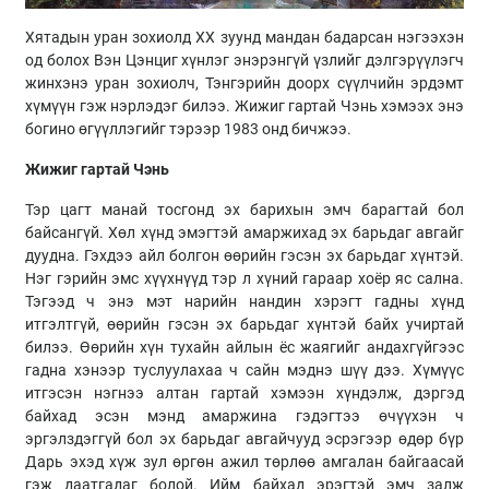
Хятадын уран зохиолд ХХ зуунд мандан бадарсан нэгээхэн
од болох Вэн Цэнциг хүнлэг энэрэнгүй үзлийг дэлгэрүүлэгч
жинхэнэ уран зохиолч, Тэнгэрийн доорх сүүлчийн эрдэмт
хүмүүн гэж нэрлэдэг билээ. Жижиг гартай Чэнь хэмээх энэ
богино өгүүллэгийг тэрээр 1983 онд бичжээ.
Жижиг гартай Чэнь
Тэр цагт манай тосгонд эх барихын эмч барагтай бол
байсангүй. Хөл хүнд эмэгтэй амаржихад эх барьдаг авгайг
дуудна. Гэхдээ айл болгон өөрийн гэсэн эх барьдаг хүнтэй.
Нэг гэрийн эмс хүүхнүүд тэр л хүний гараар хоёр яс сална.
Тэгээд ч энэ мэт нарийн нандин хэрэгт гадны хүнд
итгэлтгүй, өөрийн гэсэн эх барьдаг хүнтэй байх учиртай
билээ. Өөрийн хүн тухайн айлын ёс жаягийг андахгүйгээс
гадна хэнээр туслуулахаа ч сайн мэднэ шүү дээ. Хүмүүс
итгэсэн нэгнээ алтан гартай хэмээн хүндэлж, дэргэд
байхад эсэн мэнд амаржина гэдэгтээ өчүүхэн ч
эргэлздэггүй бол эх барьдаг авгайчууд эсрэгээр өдөр бүр
Дарь эхэд хүж зул өргөн ажил төрлөө амгалан байгаасай
гэж даатгадаг болой. Ийм байхад эрэгтэй эмч залж