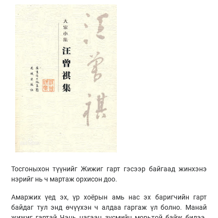
Тосгоныхон түүнийг Жижиг гарт гэсээр байгаад жинхэнэ
нэрийг нь ч мартаж орхисон доо.
Амаржих үед эх, үр хоёрын амь нас эх баригчийн гарт
байдаг тул энд өчүүхэн ч алдаа гаргаж үл болно. Манай
жижиг гартай Чэнь цагаан зүсмийн морьтой байж билээ.