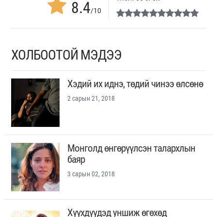
8.4
/10
ХОЛБООТОЙ МЭДЭЭ
Хэдий их иднэ, төдий чинээ өлсөнө
2 сарын 21, 2018
Монголд өнгөрүүлсэн талархлын
баяр
3 сарын 02, 2018
Хүүхдүүдэд уншиж өгөхөд