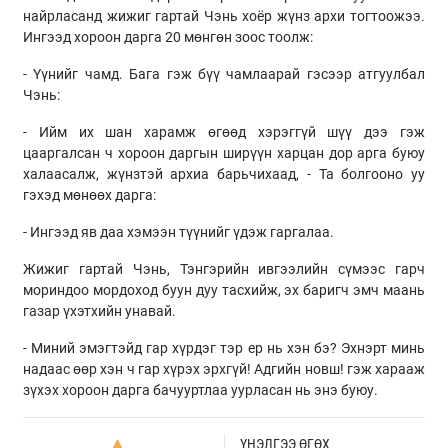
найрласанд жижиг гартай Чэнь хоёр жүнз архи тогтоожээ.
Ингээд хороон дарга 20 мөнгөн зоос тоолж:
- Үүнийг чамд. Бага гэж бүү чамлаарай гэсээр атгуулбал
Чэнь:
- Ийм их шан харамж өгөөд хэрэггүй шүү дээ гэж
цааргалсан ч хороон даргын ширүүн харцан дор арга буюу
халаасалж, жүнзтэй архиа барьчихаад, - Та болгооно уу
гэхэд мөнөөх дарга:
- Ингээд яв даа хэмээн түүнийг үдэж гаргалаа.
Жижиг гартай Чэнь, Тэнгэрийн ивгээлийн сүмээс гарч
мориндоо мордоход буун дуу тасхийж, эх баригч эмч маань
газар үхэтхийн унавай.
- Миний эмэгтэйд гар хүрдэг тэр ер нь хэн бэ? Эхнэрт минь
надаас өөр хэн ч гар хүрэх эрхгүй! Адгийн новш! гэж харааж
зүхэх хороон дарга бачууртлаа уурласан нь энэ буюу.
ҮНЭЛГЭЭ ӨГӨХ