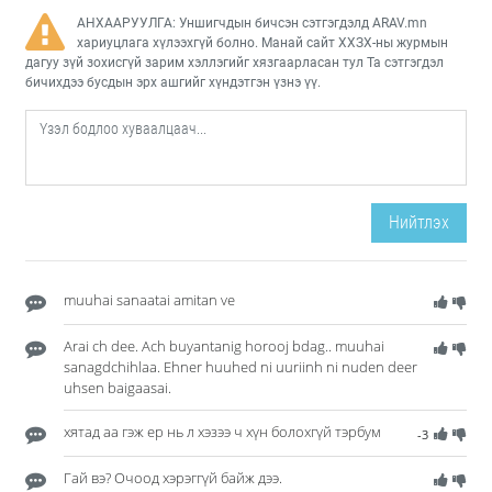
АНХААРУУЛГА: Уншигчдын бичсэн сэтгэгдэлд ARAV.mn
хариуцлага хүлээхгүй болно. Манай сайт ХХЗХ-ны журмын
дагуу зүй зохисгүй зарим хэллэгийг хязгаарласан тул Та сэтгэгдэл
бичихдээ бусдын эрх ашгийг хүндэтгэн үзнэ үү.
Нийтлэх
muuhai sanaatai amitan ve
Arai ch dee. Ach buyantanig horooj bdag.. muuhai
sanagdchihlaa. Ehner huuhed ni uuriinh ni nuden deer
uhsen baigaasai.
хятад аа гэж ер нь л хэзээ ч хүн болохгүй тэрбум
-3
Гай вэ? Очоод хэрэггүй байж дээ.