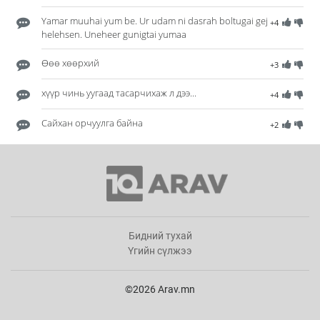
Yamar muuhai yum be. Ur udam ni dasrah boltugai gej
+4
helehsen. Uneheer gunigtai yumaa
Өөө хөөрхий
+3
хүүр чинь уугаад тасарчихаж л дээ...
+4
Сайхан орчуулга байна
+2
Бидний тухай
Үгийн сүлжээ
©2026 Arav.mn