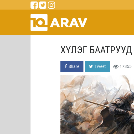
ХҮЛЭГ БААТРУУД
Share
Tweet
17355