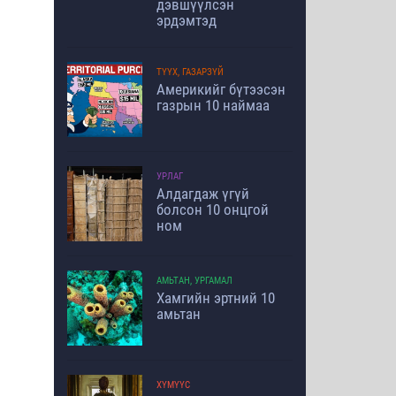
дэвшүүлсэн
эрдэмтэд
ТҮҮХ, ГАЗАРЗҮЙ
Америкийг бүтээсэн
газрын 10 наймаа
УРЛАГ
Алдагдаж үгүй
болсон 10 онцгой
ном
АМЬТАН, УРГАМАЛ
Хамгийн эртний 10
амьтан
ХҮМҮҮС