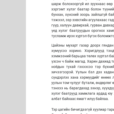
шарж болохооргүй ил зуухнаас өөр 
хэргэмт хүлэг баатар болон түүни
бунхан, хүнсний зоорь зайлшгүй ба
тэжээл, зэр зэвсгийн агуулахаас гадн
гүүр, халуун давирхай, гурван давх
үед хүлэг баатруудын орогнох хам
тусламж ирэх хүртэл бүгэх боломжт
Цайзны мухарт газар доорх гяндан 
хүмүүсээ хорино. Хоригдлууд тэн
хэмжээний барьцаа төлөх хүртэл бай
үзсэн ч байж магад. Харин дахиад т
ноёдын тухай гэхээсээ тэр бүхни
хичээгээрэй. Уулын бэл дэх хадан
сүндэрлэх хана хэрмүүдийг өнөөх 
уулын том чулууг буталж, өндөрлөг 
тэнхээ нь барагдахад эхнэр, хүүхдү
хүлэг баатрууд хамжлага ардад юу 
албат байхаас ямагт илүү байлаа.
Тэр цагийн бичигдээгүй хуулиар тар