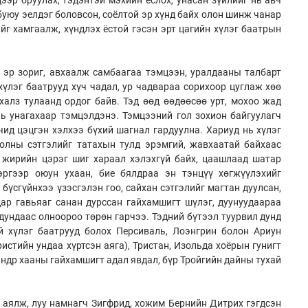
буюу эелдэг боловсон, соёлтой эр хүнд байх олон шинж чанар
ийг хамгаалж, хүндлэх ёстой гэсэн эрт цагийн хүлэг баатрын
д эр зориг, авхаалж самбаагаа тэмцээн, уралдааны талбарт
хүлэг баатрууд хүч чадал, ур чадвараа сорихоор цуглаж хөө
халз тулаанд ордог байв. Тэд өөд өөдөөсөө урт, мохоо жад
ь унагахаар тэмцэлдэнэ. Тэмцээний гол зохион байгуулагч
чид цэцгэн хэлхээ бүхий шагнал гардуулна. Хариуд нь хүлэг
 олны сэтгэлийг татахын тулд эрэмгий, жавхаатай байхаас
, жирийн цэрэг шиг хараал хэлэхгүй байх, цаашлаад шатар
зэргээр оюун ухаан, бие бялдраа эн тэнцүү хөгжүүлэхийг
 бүсгүйнхээ үзэсгэлэн гоо, сайхан сэтгэлийг магтан дуулсан,
ар гавьяаг санан дурссан гайхамшигт шүлэг, дуунуудаараа
дундаас олноороо төрөн гарчээ. Тэдний бүтээл туурвил дунд
й хүлэг баатрууд болох Персиваль, Лоэнгрин болон Ариун
истийн ундаа хүртсэн аяга), Тристан, Изольда хоёрын гунигт
ндр хааны гайхамшигт адал явдал, бүр Тройгийн дайны тухай
д аялж, луу намнагч Зигфрид, хожим Бернийн Дитрих гэгдсэн