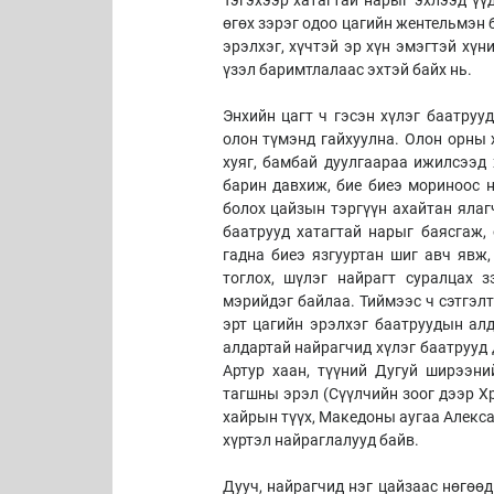
өгөх зэрэг одоо цагийн жентельмэн 
эрэлхэг, хүчтэй эр хүн эмэгтэй хүн
үзэл баримтлалаас эхтэй байх нь.
Энхийн цагт ч гэсэн хүлэг баатруу
олон түмэнд гайхуулна. Олон орны 
хуяг, бамбай дуулгаараа ижилсээд 
барин давхиж, бие биеэ мориноос н
болох цайзын тэргүүн ахайтан ялаг
баатрууд хатагтай нарыг баясгаж,
гадна биеэ язгууртан шиг авч явж
тоглох, шүлэг найрагт суралцах 
мэрийдэг байлаа. Тиймээс ч сэтгэлт
эрт цагийн эрэлхэг баатруудын алд
алдартай найрагчид хүлэг баатрууд 
Артур хаан, түүний Дугуй ширээни
тагшны эрэл (Сүүлчийн зоог дээр Хр
хайрын түүх, Македоны аугаа Алекса
хүртэл найраглалууд байв.
Дууч, найрагчид нэг цайзаас нөгөө