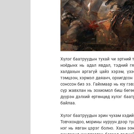
Хүлэг баатруудын тухай чи эртний 
ноёдынх нь адал явдал, тэдний гял
халдахын аргагүй цайз хэрэм, үз
тэмцээн, хэрмэл даяанч, орхигдсон 
сонссон биз ээ. Гайхмаар нь юу гэв
сүр жавхлан нь зохиомол биш бөгөө
дүүрэн дэлхий ертөнцөд хүлэг баат
байлаа.
Хүлэг баатруудын эрин чухам хэдий 
Товчхондоо, морины нуруун дээр ту
нэг нь явган цэрэг болно. Хаан эз