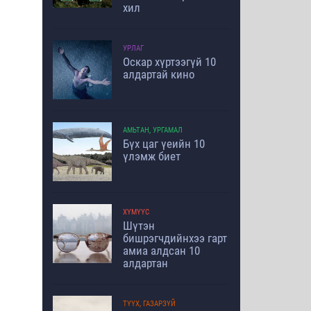
хил
УРЛАГ
Оскар хүртээгүй 10
алдартай кино
АМЬТАН, УРГАМАЛ
Бүх цаг үеийн 10
үлэмж биет
ХҮМҮҮС
Шүтэн
бишрэгчдийнхээ гарт
амиа алдсан 10
алдартан
ТҮҮХ, ГАЗАРЗҮЙ