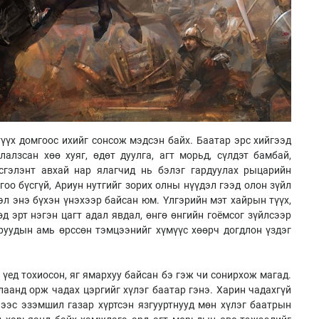
түүх домгоос ихийг сонсож мэдсэн байх. Баатар эрс хийгээд
алзсан хөө хуяг, өдөт дуулга, агт морьд, сүлдэт бамбай,
эсгэлэнт авхай нар ялагчид нь бэлэг гардуулах рыцарийн
гоо бүсгүй, Ариун нутгийг зорих олны нүүдэл гээд олон зүйл
эл энэ бүхэн үнэхээр байсан юм. Үлгэрийн мэт хайрын түүх,
д эрт нэгэн цагт адал явдал, өнгө өнгийн гоёмсог зүйлсээр
руудын амь өрссөн тэмцээнийг хүмүүс хөөрч догдлон үздэг
үед тохиосон, яг ямархуу байсан бэ гэж чи сонирхож магад.
лаанд орж чадах цэргийг хүлэг баатар гэнэ. Харин чадахгүй
нээс эзэмшил газар хүртсэн язгууртнууд мөн хүлэг баатрын