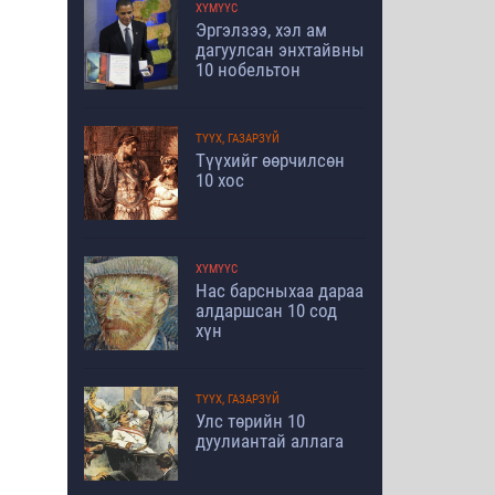
ХҮМҮҮС
Эргэлзээ, хэл ам
дагуулсан энхтайвны
10 нобельтон
ТҮҮХ, ГАЗАРЗҮЙ
Түүхийг өөрчилсөн
10 хос
ХҮМҮҮС
Нас барсныхаа дараа
алдаршсан 10 сод
хүн
ТҮҮХ, ГАЗАРЗҮЙ
Улс төрийн 10
дуулиантай аллага