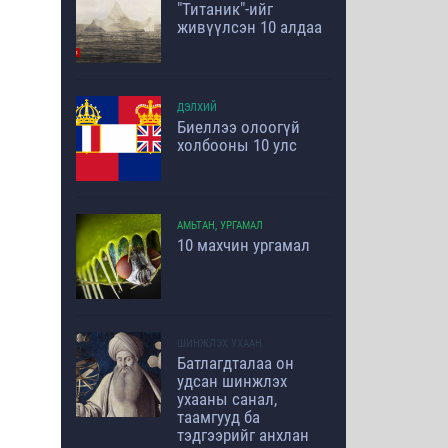
"Титаник"-ийг
живүүлсэн 10 алдаа
ДЭЛХИЙ
Биеллээ олоогүй
холбооны 10 улс
АМЬТАН, УРГАМАЛ
10 махчин ургамал
ШИНЖЛЭХ УХААН
Батлагдталаа он
удсан шинжлэх
ухааны санал,
таамгууд ба
тэдгээрийг анхлан