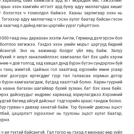
й харьяанд байх хамжлага ард агт морьдын өвс тэжээлийг
газрын эзэн хамгийн итгэлт ард буюу адуу маллагчдаа хишиг
г бэлэглэх ч тохиолдол байжээ. Хааны зарлигаар эзэн нь
 Тэгэхээр адуу маллагчид ч гэсэн хүлэг баатар байсан гэсэн
а хаагчид л дайнд явган цэргийн үүрэг гүйцэтгэнэ.
 1000-гаад оны дараахан эхэлж Англи, Германд дэлгэрсэн бол
болтлоо хөгжжээ. Гэхдээ эхэн үеийн морьт цэргүүд бидний
айсангүй. Энэ нь аажмаар болдог үйл явц байж. Залуу
бүхий л аюул заналхийллээс хамгаалах бат бэх цайз хэрэм
нөө ч дов толгод, хад хавцал дунд бүрэн бүтэн сүндэрлэн буй
эн ганц жимтэй. Цайзын гол хаалганд хүрэхийн өмнө усаар
уваг дээгүүрх өргөгддөг гүүр тал талаасаа хормын дотор
м бүрэн хамгаалагдаж, бүгдэд хаалттай болно. Харин гүүрний
 наана багахан шагайвар бүхий зузаан, бат бэх хана байх.
 ирэх дайснуудыг өндрөөс харвахад зориулагджээ.Хэрэмний
удтай бөгөөд айсуй дайсныг тэдгээрийн араас тандаж болно.
бүр гурван ч давхар ханатай байж. Тэр бүхнийг давсны эцэст
бай, цэцэрлэгт хүрээлэнг нь туулсны эцэст хүлэг баатар,
үрнэ.
 ая тухтай байсангүй. Гал тогоо нь гэхэд л махнаас өөр зүйл