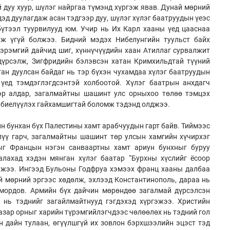
 дуу хуур, шүлэг найргаа түмэнд хүргэж явав. Дунай мөрний
дэд дуулагдаж асан тэдгээр дуу, шүлэг хүлэг баатруудын үеэс
бүтээл туурвилууд юм. Учир нь Их Карл хааны үед цааснаа
таж үгүй болжээ. Бидний мэдэх Нибелунгийн туульст байх
эрэмгий дайчид шиг, хүннүчүүдийн хаан Атиллаг сурвалжит
дүрсэлж, Зигфридийн бэлэвсэн хатан Кримхильдтай түүний
тан дуулсан байдаг нь тэр бүхэн чухамдаа хүлэг баатруудын
 үед тэмдэглэгдсэнтэй холбоотой. Хүлэг баатрын анхдагч
нэр алдар, загалмайтны шашинт улс орныхоо төлөө тэмцэх
э биелүүлэх гайхамшигтай боломж тэдэнд олджээ.
йн бунхан бүх Палестины хамт арабчуудын гарт байв. Тиймээс
лүү гарч, загалмайтны шашинт төр улсын хамгийн хүчирхэг
ыг Францын нэгэн санваартны хамт ариун бунхныг буруу
алахад хэдэн мянган хүлэг баатар “Бурхны хүслийг ёсоор
гэжээ. Ингээд Бульоны Годфруа хэмээх франц хааны далбаа
й мөрний эргээс хөдөлж, эхлээд Константинополь, дараа нь
 мордов. Армийн бүх дайчин мөрөндөө загалмай дүрсэлсэн
 нь тэднийг загайлмайтнууд гэгдэхэд хүргэжээ. Христийн
азар орныг харийн түрэмгийлэгчдээс чөлөөлөх нь тэдний гол
 дайн тулаан, өгүүлшгүй их зовлон бэрхшээлийн эцэст тэд