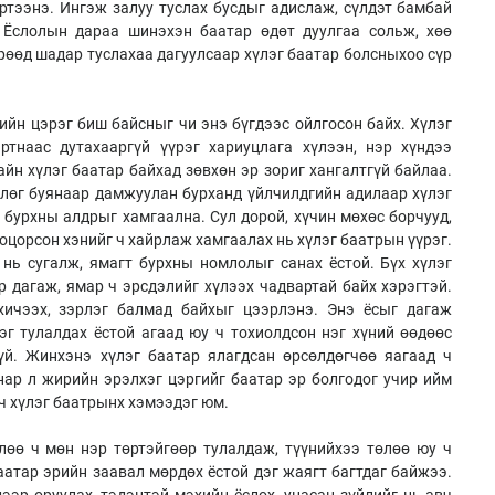
ртээнэ. Ингэж залуу туслах бусдыг адислаж, сүлдэт бамбай
. Ёслолын дараа шинэхэн баатар өдөт дуулгаа сольж, хөө
рөөд шадар туслахаа дагуулсаар хүлэг баатар болсныхоо сүр
ийн цэрэг биш байсныг чи энэ бүгдээс ойлгосон байх. Хүлэг
ртнаас дутахааргүй үүрэг хариуцлага хүлээн, нэр хүндээ
йн хүлэг баатар байхад зөвхөн эр зориг хангалтгүй байлаа.
глөг буянаар дамжуулан бурханд үйлчилдгийн адилаар хүлэг
 бурхны алдрыг хамгаална. Сул дорой, хүчин мөхөс борчууд,
хоцорсон хэнийг ч хайрлаж хамгаалах нь хүлэг баатрын үүрэг.
нь сугалж, ямагт бурхны номлолыг санах ёстой. Бүх хүлэг
р дагаж, ямар ч эрсдэлийг хүлээх чадвартай байх хэрэгтэй.
хичээх, зэрлэг балмад байхыг цээрлэнэ. Энэ ёсыг дагаж
эг тулалдах ёстой агаад юу ч тохиолдсон нэг хүний өөдөөс
үй. Жинхэнэ хүлэг баатар ялагдсан өрсөлдөгчөө яагаад ч
нар л жирийн эрэлхэг цэргийг баатар эр болгодог учир ийм
 ч хүлэг баатрынх хэмээдэг юм.
лөө ч мөн нэр төртэйгөөр тулалдаж, түүнийхээ төлөө юу ч
аатар эрийн заавал мөрдөх ёстой дэг жаягт багтдаг байжээ.
ээр оруулах, тэдэнтэй мэхийн ёслох, унасан зүйлийг нь авч