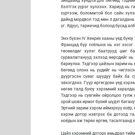
зиндаанд хүндлэгдэх бөгөөд тэдни
бэлтгэх үүрэг хүлээнэ. Хариуд нь 
хүртээж, боломжтой бол сайн хүлэ
дайнд мордвол тэд мөн л дагалдана.
үг. Ядуус, тариачид болоод бусад алб
Энэ бүхэн IV Хенрих хааны үед буюу
Францад бүр соёлынх нь нэг хэсэг 
төсөөлдөг хүлэг баатрууд шиг б
сурвалжтанууд эхлээд өөрсдийг нь 
бариулна. Тэдгээр цайзын зарим нь ө
бөгөөд олонх нь үүдийг нь чиглэс
дүүргэсэн суваг шуудуу байх ба с
эвхэгдэнэ. Гүүр өргөгдсөн үед хэрэ
нөгөө талд буюу хэрэмний харалдаа
Тэдгээр нь сувгийн ойролцоо тулж
орой шовх ирмэг бүхий шүдэт багану
Эртний зарим хэрэм иймэрхүү хоёр, 
хэрэм дотор нэвтрэх ба дотоод тал
ноёдын аж төрөх өргөө, тасалгаанд х
Цайз хэрэмний доторх амьдрал тийм ч