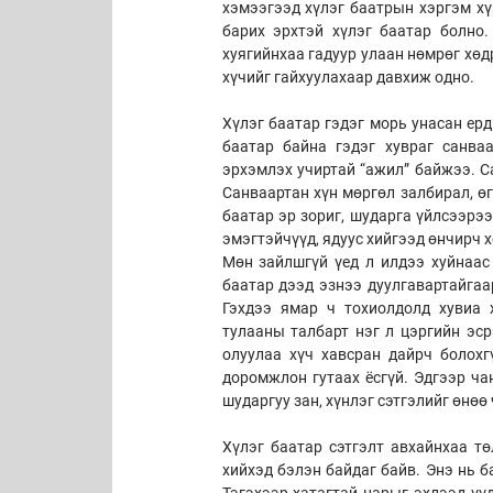
хэмээгээд хүлэг баатрын хэргэм хү
барих эрхтэй хүлэг баатар болно
хуягийнхаа гадуур улаан нөмрөг хөд
хүчийг гайхуулахаар давхиж одно.
Хүлэг баатар гэдэг морь унасан ерд
баатар байна гэдэг хувраг санваа
эрхэмлэх учиртай “ажил” байжээ. Са
Санваартан хүн мөргөл залбирал, ө
баатар эр зориг, шударга үйлсээрээ
эмэгтэйчүүд, ядуус хийгээд өнчирч 
Мөн зайлшгүй үед л илдээ хуйнаас 
баатар дээд эзнээ дуулгавартайгаа
Гэхдээ ямар ч тохиолдолд хувиа 
тулааны талбарт нэг л цэргийн эср
олуулаа хүч хавсран дайрч болохг
доромжлон гутаах ёсгүй. Эдгээр ча
шударгуу зан, хүнлэг сэтгэлийг өнөө
Хүлэг баатар сэтгэлт авхайнхаа тө
хийхэд бэлэн байдаг байв. Энэ нь б
Тэгэхээр хатагтай нарыг эхлээд үүд