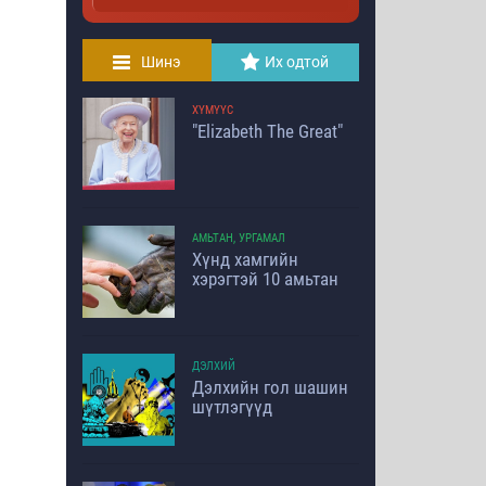
Шинэ
Их одтой
ХҮМҮҮС
"Elizabeth The Great"
АМЬТАН, УРГАМАЛ
Хүнд хамгийн
хэрэгтэй 10 амьтан
ДЭЛХИЙ
Дэлхийн гол шашин
шүтлэгүүд