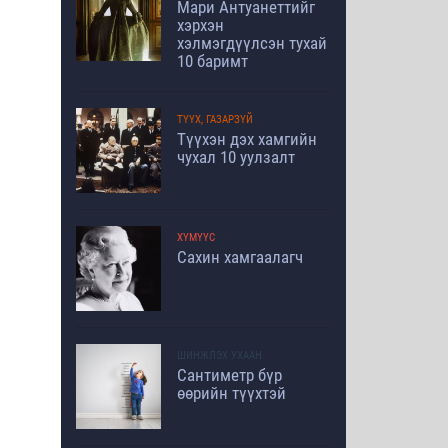
Мари Антуанеттийг
хэрхэн
хэлмэгдүүлсэн тухай
10 баримт
ТҮҮХ, ГАЗАРЗҮЙ
Түүхэн дэх хамгийн
чухал 10 уулзалт
ХҮМҮҮС
Сахин хамгаалагч
ШИНЖЛЭХ УХААН
Сантиметр бүр
өөрийн түүхтэй