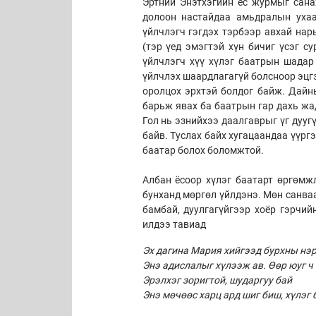
Эртний Энэтхэгийн ёс журмыг сана
долоон настайдаа амьдралын ухаа
үйлчлэгч гэгдэх тэрбээр авхай на
(тэр үед эмэгтэй хүн бичиг үсэг с
үйлчлэгч хүү хүлэг баатрын шадар
үйлчлэх шаардлагагүй болсноор эцгэ
оролцох эрхтэй болдог байж. Дайны
барьж явах ба баатрын гар дахь жад
Гол нь эзнийхээ даалгаврыг үг дууг
байв. Туслах байх хугацаандаа үүрг
баатар болох боломжтой.
Албан ёсоор хүлэг баатарт өргөмжл
бунханд мөргөл үйлдэнэ. Мөн санваа
бамбай, дуулгагүйгээр хоёр гэрчий
илдээ тавиад
Эх дагина Мария хийгээд бурхны нэ
Энэ адислалыг хүлээж ав. Өөр юуг ч 
Эрэлхэг зоригтой, шударгуу бай
Энэ мөчөөс харц ард шиг биш
,
хүлэг 