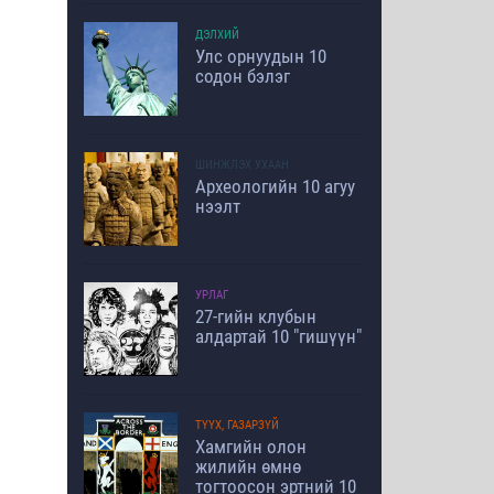
ДЭЛХИЙ
Улс орнуудын 10
содон бэлэг
ШИНЖЛЭХ УХААН
Археологийн 10 агуу
нээлт
УРЛАГ
27-гийн клубын
алдартай 10 "гишүүн"
ТҮҮХ, ГАЗАРЗҮЙ
Хамгийн олон
жилийн өмнө
тогтоосон эртний 10