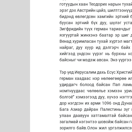
готуудын хаан Теодорих нарын тухай
эрэг дэх Австрийн цайз, шилтгээнүү
бидэнд өвлөгдсөн хамгийн эртний 
буусан эртний бүх дуу, шүлэг ус
Зигфридийн түүх герман тариачдыг 
язгууртай жинхэнэ баатар эр шиг 
Венад хуримласан тухай хүртэл маг
найраг, дуу хуур ид дэлгэрч байх
хийгээд үндсэн үүрэг нь бурхны 
байсныг чи мэдэж авсан. Энэ үүргэ
Тэр үед Иерусалим дахь Есүс Христи
герман хаадаас нэр нөлөөгөөрөө и
удирдагч болоод байсан Пап лам
номтнуудаас чөлөөлье хэмээн ури
болгоё” хэмээгээд дуу, хүчээ нэгт
дор нэгдсэн их арми 1096 онд Дуна
Бага Азиар дайран Палестины зүг
улаан даавуун хатгамалтай байсан
загалмай нэгэнтээ шовойж байсан г
зорилго байв.Олон жил үргэлжилсэн