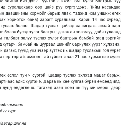
ж байгаа биз дээ? Түүнтэй л ижил юм. Хүлэг баатрын хүү
нд суралцахаар өөр цайз руу хүргэгдэнэ. Тийм насандаа
рын даашинзны хормойг барьж явах, тэдэнд ном уншиж өгөх
урах хориотой байв) зэрэгт суралцана. Харин 14 нас хүрээд
 туслах болно. Шадар туслах цайзад хашигдаж, авхай нарт
э болон бусад хүлэг баатрыг даган ан ав юм уу, дайн тулаанд
 талбарт залуу туслах хүлэг баатрын бамбай, жад зэргийг
 хугарч, бамбай нь цуурвал шинийг бариулах үүрэг хүлээнэ.
үй дагаж, түүнд үнэнчээр зүтгэх нь шадар туслахын гол үүрэг
ээ нэр төртэй, амжилттай гүйцэтгэвэл 21 нас хүрмэгцээ хүлэг
өх ёслол тун ч сүртэй. Шадар туслах эхлээд мацаг барьж,
ртнаас адис хүртэнэ. Дараа нь хөө хуягаа бүрэн өмсөөд илд,
н дунд өвдөглөнө. Тэгэхэд эзэн ноён нь түүний мөрөн дээр
рийн өмнөөс
бүү хүрт
баатар шиг яв