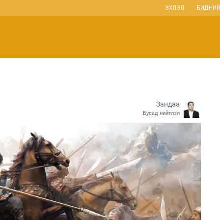
ЭХЛЭЛ
БИДНИЙ
Зандаа
Бусад нийтлэл