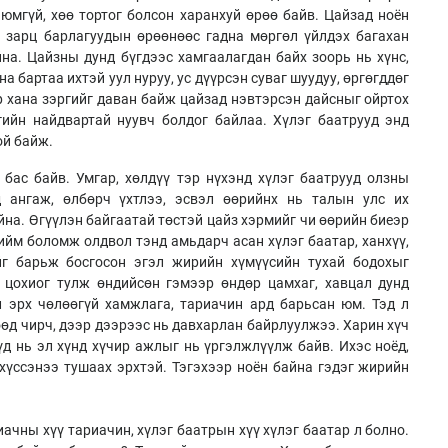
юмгүй, хөө тортог болсон харанхуй өрөө байв. Цайзад ноён
й зарц барлагуудын өрөөнөөс гадна мөргөл үйлдэх багахан
йна. Цайзны дунд бүгдээс хамгаалагдан байх зоорь нь хүнс,
а бартаа ихтэй уул нуруу, ус дүүрсэн суваг шуудуу, өргөгддөг
ар хана зэргийг даван байж цайзад нэвтэрсэн дайсныг ойртох
гийн найдвартай нуувч болдог байлаа. Хүлэг баатрууд энд
ой байж.
бас байв. Умгар, хөлдүү тэр нүхэнд хүлэг баатрууд олзны
д ангаж, өлбөрч үхтлээ, эсвэл өөрийнх нь талын улс их
на. Өгүүлэн байгаатай төстэй цайз хэрмийг чи өөрийн биеэр
ийм боломж олдвол тэнд амьдарч асан хүлэг баатар, ханхүү,
йг барьж босгосон эгэл жирийн хүмүүсийн тухай бодохыг
 цохиог тулж өндийсөн гэмээр өндөр цамхаг, хавцал дунд
л эрх чөлөөгүй хамжлага, тариачин ард барьсан юм. Тэд л
өөд чирч, дээр дээрээс нь давхарлан байрлуулжээ. Харин хүч
үд нь эл хүнд хүчир ажлыг нь үргэлжлүүлж байв. Ихэс ноёд,
хүссэнээ тушаах эрхтэй. Тэгэхээр ноён байна гэдэг жирийн
иачны хүү тариачин, хүлэг баатрын хүү хүлэг баатар л болно.